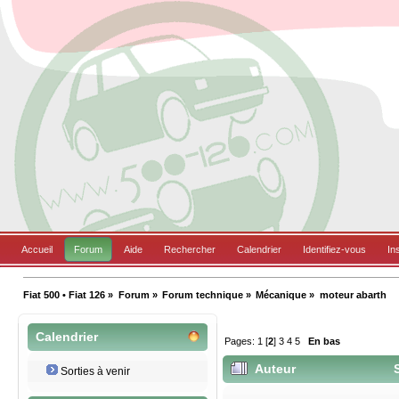
Accueil
Forum
Aide
Rechercher
Calendrier
Identifiez-vous
In
Fiat 500 • Fiat 126
»
Forum
»
Forum technique
»
Mécanique
»
moteur abarth
Calendrier
Pages:
1
[
2
]
3
4
5
En bas
Auteur
S
Sorties à venir