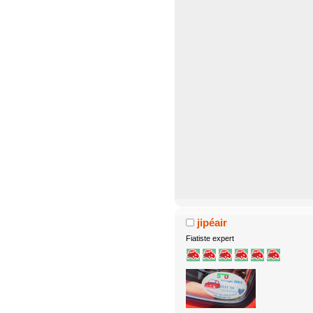
jipéair
Fiatiste expert