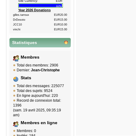
Site Currency:
EUR
112%
Year 2026 Donations
gilles.tarroux
EUR20.00
DrDesoto
EUR15.00
JCC10
EUR10.00
vinchi
EUR15.00
Statistiques
Membres
Total des membres: 2906
Dernier:
Jean-Christophe
Stats
Total des messages: 225077
Total des sujets: 9524
En ligne aujourd'hui: 220
Record de connexion total:
1396
(sam. 19 avril 2025, 09:35:19
am)
Membres en ligne
Membres: 0
Invités: 184