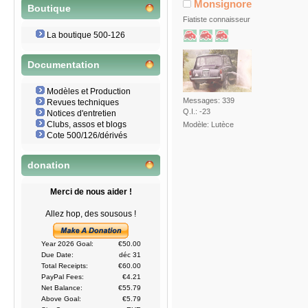
Monsignore
Boutique
Fiatiste connaisseur
La boutique 500-126
Documentation
Modèles et Production
Messages: 339
Revues techniques
Q.I.: -23
Notices d'entretien
Clubs, assos et blogs
Modèle: Lutèce
Cote 500/126/dérivés
donation
Merci de nous aider !
Allez hop, des sousous !
Year 2026 Goal:
€50.00
Due Date:
déc 31
Total Receipts:
€60.00
PayPal Fees:
€4.21
Net Balance:
€55.79
Above Goal:
€5.79