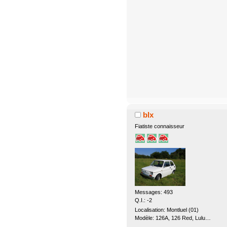
blx
Fiatiste connaisseur
Messages: 493
Q.I.: -2
Localisation: Montluel (01)
Modèle: 126A, 126 Red, Lulu…