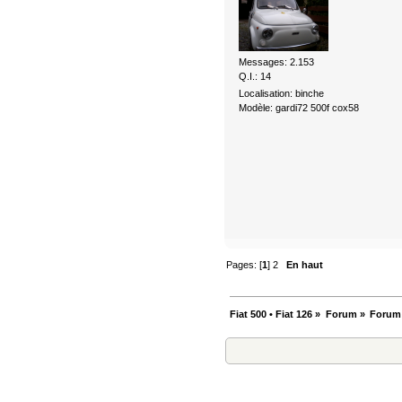
Messages: 2.153
Q.I.: 14
Localisation: binche
Modèle: gardi72 500f cox58
Pages: [
1
]
2
En haut
Fiat 500 • Fiat 126
»
Forum
»
Forum