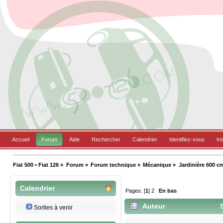
Accueil
Forum
Aide
Rechercher
Calendrier
Identifiez-vous
In
Fiat 500 • Fiat 126
»
Forum
»
Forum technique
»
Mécanique
»
Jardinière 600 cm
Calendrier
Pages: [
1
]
2
En bas
Auteur
S
Sorties à venir