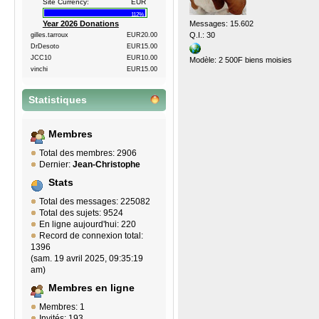
Site Currency:
EUR
112%
Messages: 15.602
Year 2026 Donations
Q.I.: 30
gilles.tarroux
EUR20.00
DrDesoto
EUR15.00
JCC10
EUR10.00
Modèle: 2 500F biens moisies
vinchi
EUR15.00
Statistiques
Membres
Total des membres: 2906
Dernier:
Jean-Christophe
Stats
Total des messages: 225082
Total des sujets: 9524
En ligne aujourd'hui: 220
Record de connexion total:
1396
(sam. 19 avril 2025, 09:35:19
am)
Membres en ligne
Membres: 1
Invités: 193