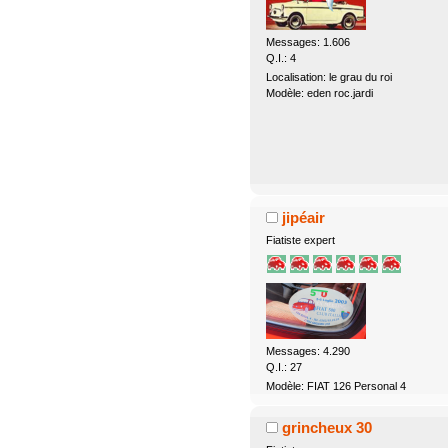
Messages: 1.606
Q.I.: 4
Localisation: le grau du roi
Modèle: eden roc.jardi
jipéair
Fiatiste expert
Messages: 4.290
Q.I.: 27
Modèle: FIAT 126 Personal 4
grincheux 30