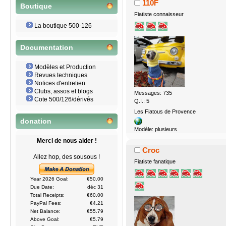
110F
Boutique
Fiatiste connaisseur
La boutique 500-126
Documentation
Modèles et Production
Revues techniques
Notices d'entretien
Clubs, assos et blogs
Messages: 735
Cote 500/126/dérivés
Q.I.: 5
Les Fiatous de Provence
donation
Modèle: plusieurs
Merci de nous aider !
Croc
Allez hop, des sousous !
Fiatiste fanatique
Year 2026 Goal:
€50.00
Due Date:
déc 31
Total Receipts:
€60.00
PayPal Fees:
€4.21
Net Balance:
€55.79
Above Goal:
€5.79