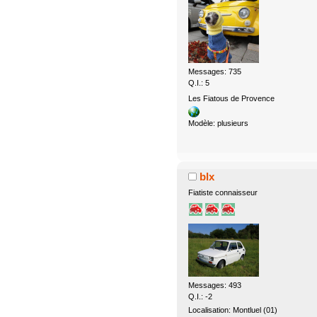
Messages: 735
Q.I.: 5
Les Fiatous de Provence
Modèle: plusieurs
blx
Fiatiste connaisseur
Messages: 493
Q.I.: -2
Localisation: Montluel (01)