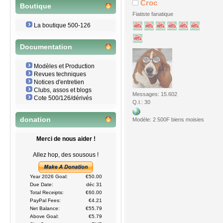
Croc
Boutique
Fiatiste fanatique
La boutique 500-126
Documentation
Modèles et Production
Revues techniques
Notices d'entretien
Clubs, assos et blogs
Messages: 15.602
Cote 500/126/dérivés
Q.I.: 30
donation
Modèle: 2 500F biens moisies
Merci de nous aider !
Allez hop, des sousous !
Year 2026 Goal:
€50.00
Due Date:
déc 31
Total Receipts:
€60.00
PayPal Fees:
€4.21
Net Balance:
€55.79
Above Goal:
€5.79