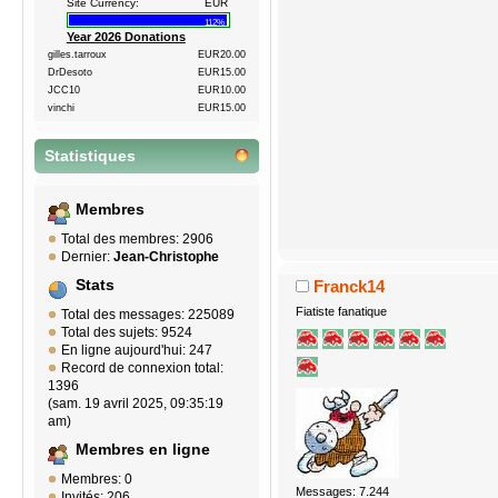
Site Currency:
EUR
112%
Year 2026 Donations
gilles.tarroux
EUR20.00
DrDesoto
EUR15.00
JCC10
EUR10.00
vinchi
EUR15.00
Statistiques
Membres
Total des membres: 2906
Dernier:
Jean-Christophe
Stats
Franck14
Fiatiste fanatique
Total des messages: 225089
Total des sujets: 9524
En ligne aujourd'hui: 247
Record de connexion total:
1396
(sam. 19 avril 2025, 09:35:19
am)
Membres en ligne
Membres: 0
Messages: 7.244
Invités: 206