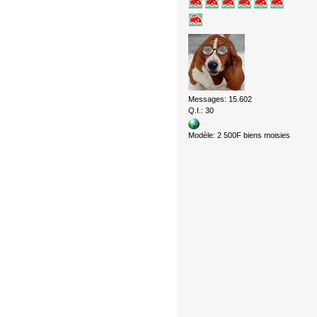
Messages: 15.602
Q.I.: 30
Modèle: 2 500F biens moisies