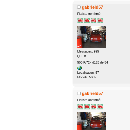
gabrield57
Fiatiste confirmé
Messages: 995
Q.I.: 8
500 F/72- ld125 de 54
Localisation: 57
Modèle: 500F
gabrield57
Fiatiste confirmé