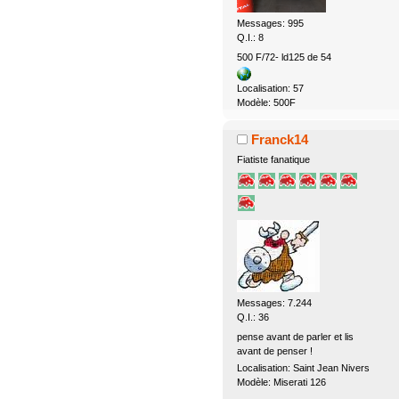
Messages: 995
Q.I.: 8
500 F/72- ld125 de 54
Localisation: 57
Modèle: 500F
Franck14
Fiatiste fanatique
Messages: 7.244
Q.I.: 36
pense avant de parler et lis
avant de penser !
Localisation: Saint Jean Nivers
Modèle: Miserati 126