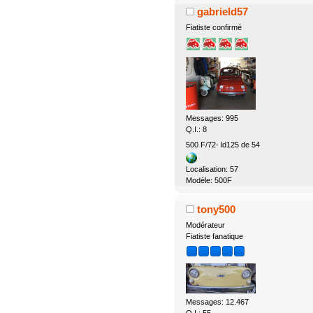
gabrield57
Fiatiste confirmé
Messages: 995
Q.I.: 8
500 F/72- ld125 de 54
Localisation: 57
Modèle: 500F
tony500
Modérateur
Fiatiste fanatique
Messages: 12.467