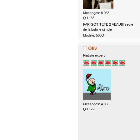
Messages: 8.033
Q.I.: 33
PARIGOT TETE 2 VEAU!!! secte
de la bobine simple
Modèle: 500D
Oliv
Fiatiste expert
Messages: 4.936
Q.I.: 22