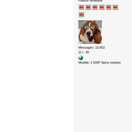
Fiatiste fanatique
Messages: 15.602
Q.I.: 30
Modèle: 2 500F biens moisies