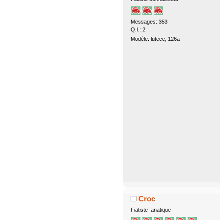
Messages: 353
Q.I.: 2
Modèle: lutece, 126a
Croc
Fiatiste fanatique