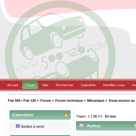
Accueil
Forum
Aide
Rechercher
Calendrier
Identifiez-vous
In
Fiat 500 • Fiat 126
»
Forum
»
Forum technique
»
Mécanique
»
Essai moteur au 
Calendrier
Pages:
1
2
[
3
]
4
5
En bas
Auteur
S
Sorties à venir