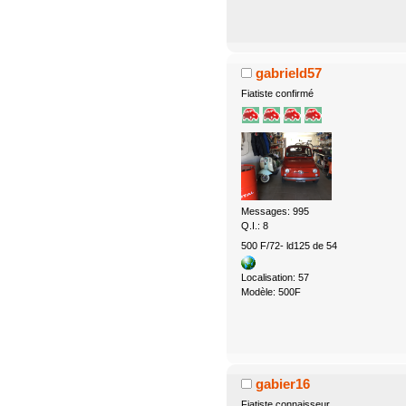
gabrield57
Fiatiste confirmé
Messages: 995
Q.I.: 8
500 F/72- ld125 de 54
Localisation: 57
Modèle: 500F
gabier16
Fiatiste connaisseur