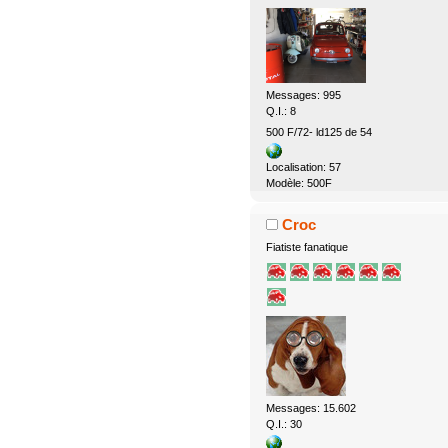
Messages: 995
Q.I.: 8
500 F/72- ld125 de 54
Localisation: 57
Modèle: 500F
Croc
Fiatiste fanatique
Messages: 15.602
Q.I.: 30