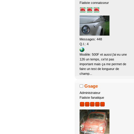
Fiatiste connaisseur
Messages: 448
Q.I.: 4
Modèle: 500F et aussi j'ai eu une
126 un temps, ce'st pas
important mais ça me permet de
faire un test de longueur de
champ...
Gsage
Administrateur
Fiatiste fanatique