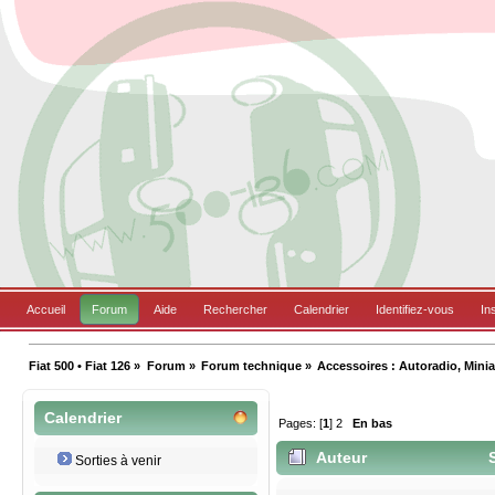
Accueil
Forum
Aide
Rechercher
Calendrier
Identifiez-vous
In
Fiat 500 • Fiat 126
»
Forum
»
Forum technique
»
Accessoires : Autoradio, Miniat
Calendrier
Pages: [
1
]
2
En bas
Auteur
S
Sorties à venir
12981 fois)