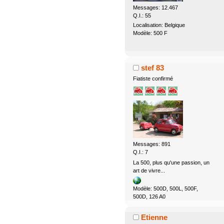
Messages: 12.467
Q.I.: 55
Localisation: Belgique
Modèle: 500 F
stef 83
Fiatiste confirmé
Messages: 891
Q.I.: 7
La 500, plus qu'une passion, un
art de vivre...
Modèle: 500D, 500L, 500F,
500D, 126 A0
Etienne