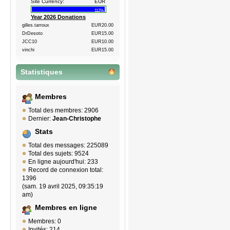
Site Currency:
EUR
112%
Year 2026 Donations
gilles.tarroux
EUR20.00
DrDesoto
EUR15.00
JCC10
EUR10.00
vinchi
EUR15.00
Statistiques
Membres
Total des membres: 2906
Dernier:
Jean-Christophe
Stats
Total des messages: 225089
Total des sujets: 9524
En ligne aujourd'hui: 233
Record de connexion total:
1396
(sam. 19 avril 2025, 09:35:19
am)
Membres en ligne
Membres: 0
Invités: 214