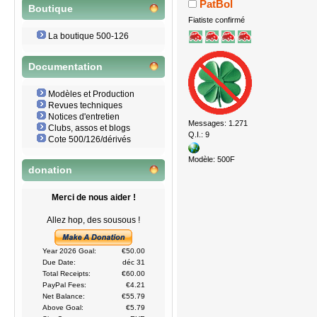
PatBol
Boutique
Fiatiste confirmé
La boutique 500-126
Documentation
Modèles et Production
Revues techniques
Notices d'entretien
Messages: 1.271
Clubs, assos et blogs
Q.I.: 9
Cote 500/126/dérivés
Modèle: 500F
donation
Merci de nous aider !
Allez hop, des sousous !
Year 2026 Goal:
€50.00
Due Date:
déc 31
Total Receipts:
€60.00
PayPal Fees:
€4.21
Net Balance:
€55.79
Above Goal:
€5.79