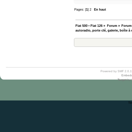
Pages: [
1
]
2
En haut
Fiat 500 • Fiat 126
»
Forum
»
Forum
autoradio, porte clé, galerie, boîte à 
Powered by SMF 2.0.1
Embedd
Target
by
Ti