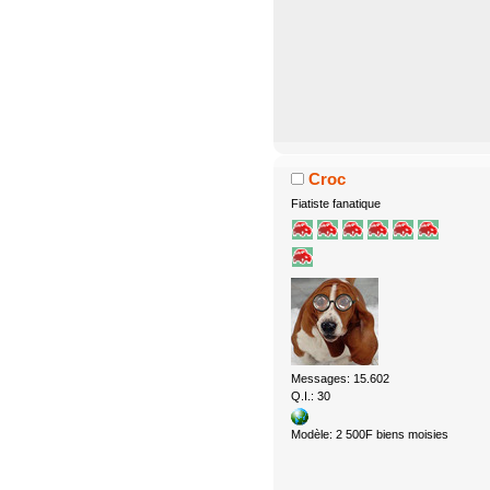
Croc
Fiatiste fanatique
Messages: 15.602
Q.I.: 30
Modèle: 2 500F biens moisies