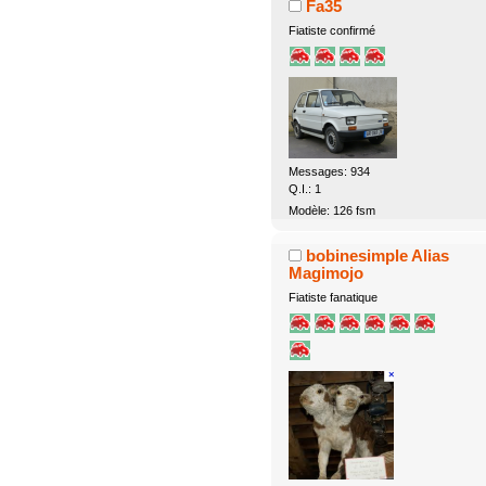
Fa35
Fiatiste confirmé
Messages: 934
Q.I.: 1
Modèle: 126 fsm
bobinesimple Alias
Magimojo
Fiatiste fanatique