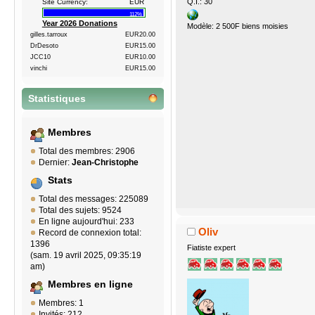
Q.I.: 30
Site Currency:
EUR
112%
Year 2026 Donations
Modèle: 2 500F biens moisies
gilles.tarroux
EUR20.00
DrDesoto
EUR15.00
JCC10
EUR10.00
vinchi
EUR15.00
Statistiques
Membres
Total des membres: 2906
Dernier:
Jean-Christophe
Stats
Total des messages: 225089
Total des sujets: 9524
En ligne aujourd'hui: 233
Oliv
Record de connexion total:
1396
Fiatiste expert
(sam. 19 avril 2025, 09:35:19
am)
Membres en ligne
Membres: 1
Invités: 212