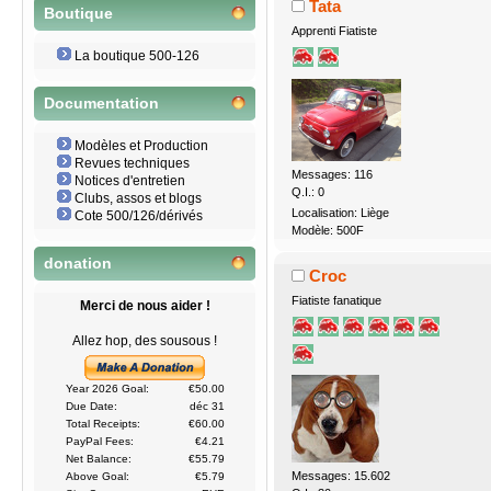
Tata
Boutique
Apprenti Fiatiste
La boutique 500-126
Documentation
Modèles et Production
Revues techniques
Messages: 116
Notices d'entretien
Q.I.: 0
Clubs, assos et blogs
Localisation: Liège
Cote 500/126/dérivés
Modèle: 500F
donation
Croc
Fiatiste fanatique
Merci de nous aider !
Allez hop, des sousous !
Year 2026 Goal:
€50.00
Due Date:
déc 31
Total Receipts:
€60.00
PayPal Fees:
€4.21
Net Balance:
€55.79
Messages: 15.602
Above Goal:
€5.79