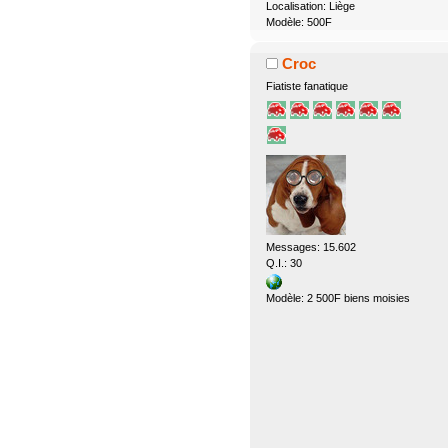
Localisation: Liège
Modèle: 500F
Croc
Fiatiste fanatique
Messages: 15.602
Q.I.: 30
Modèle: 2 500F biens moisies