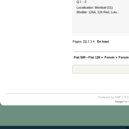
Q.I.: -2
Localisation: Montluel (01)
Modèle: 126A, 126 Red, Lulu…
Pages: [
1
]
2
3
4
En haut
Fiat 500 • Fiat 126
»
Forum
»
Forum
Powered by SMF 2.0.1
Target
by
Ti