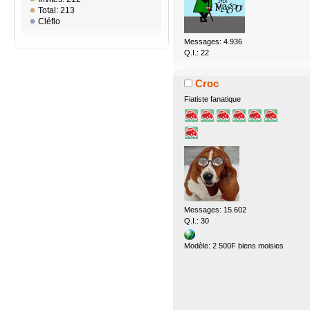
Total: 213
Cléflo
Messages: 4.936
Q.I.: 22
Croc
Fiatiste fanatique
Messages: 15.602
Q.I.: 30
Modèle: 2 500F biens moisies