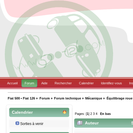
Accueil
Forum
Aide
Rechercher
Calendrier
Identifiez-vous
In
Fiat 500 • Fiat 126
»
Forum
»
Forum technique
»
Mécanique
»
Équilibrage roue
Calendrier
Pages: [
1
]
2
3
4
En bas
Auteur
S
Sorties à venir