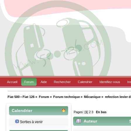
Accueil
Forum
Aide
Rechercher
Calendrier
Identifiez-vous
In
Fiat 500 • Fiat 126
»
Forum
»
Forum technique
»
Mécanique
»
refection levier d
Calendrier
Pages: [
1
]
2
3
En bas
Auteur
S
Sorties à venir