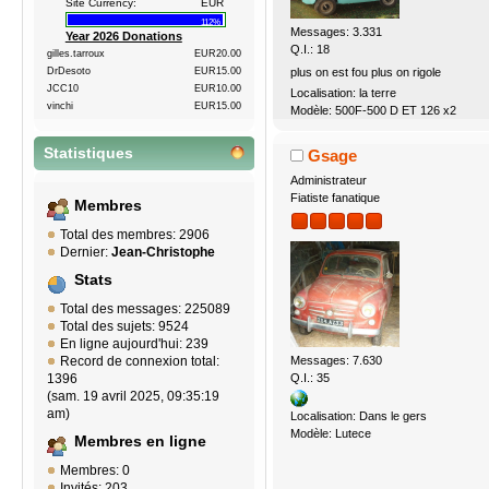
Site Currency:
EUR
112%
Messages: 3.331
Year 2026 Donations
Q.I.: 18
gilles.tarroux
EUR20.00
plus on est fou plus on rigole
DrDesoto
EUR15.00
JCC10
EUR10.00
Localisation: la terre
vinchi
EUR15.00
Modèle: 500F-500 D ET 126 x2
Statistiques
Gsage
Administrateur
Fiatiste fanatique
Membres
Total des membres: 2906
Dernier:
Jean-Christophe
Stats
Total des messages: 225089
Total des sujets: 9524
En ligne aujourd'hui: 239
Messages: 7.630
Record de connexion total:
Q.I.: 35
1396
(sam. 19 avril 2025, 09:35:19
am)
Localisation: Dans le gers
Modèle: Lutece
Membres en ligne
Membres: 0
Invités: 203