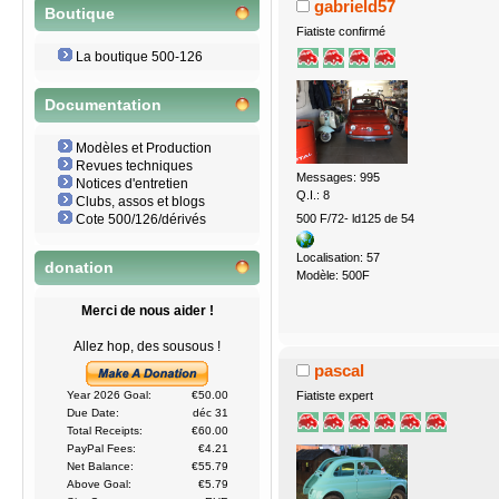
gabrield57
Boutique
Fiatiste confirmé
La boutique 500-126
Documentation
Modèles et Production
Revues techniques
Messages: 995
Notices d'entretien
Q.I.: 8
Clubs, assos et blogs
500 F/72- ld125 de 54
Cote 500/126/dérivés
Localisation: 57
donation
Modèle: 500F
Merci de nous aider !
Allez hop, des sousous !
pascal
Fiatiste expert
Year 2026 Goal:
€50.00
Due Date:
déc 31
Total Receipts:
€60.00
PayPal Fees:
€4.21
Net Balance:
€55.79
Above Goal:
€5.79