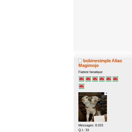
bobinesimple Alias
Magimojo
Fiatiste fanatique
Messages: 8.033
Q.I.: 33