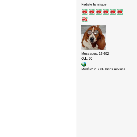
Fiatiste fanatique
Messages: 15.602
Q.I.: 30
Modèle: 2 500F biens moisies