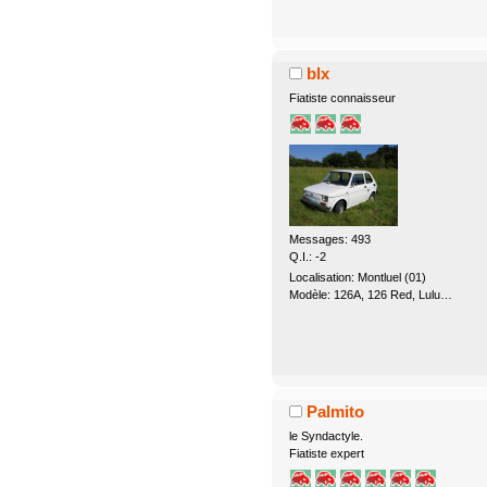
blx
Fiatiste connaisseur
Messages: 493
Q.I.: -2
Localisation: Montluel (01)
Modèle: 126A, 126 Red, Lulu…
Palmito
le Syndactyle.
Fiatiste expert