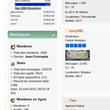
Site Currency:
EUR
Messages: 1.305
112%
Q.I.: 15
Year 2026 Donations
la 110 F de Stefano
gilles.tarroux
EUR20.00
DrDesoto
EUR15.00
Localisation: Tournefeuille
JCC10
EUR10.00
Modèle: 110 F
vinchi
EUR15.00
tony500
Statistiques
Modérateur
Fiatiste fanatique
Membres
Total des membres: 2906
Dernier:
Jean-Christophe
Stats
Messages: 12.461
Q.I.: 55
Total des messages: 225076
Localisation: Belgique
Total des sujets: 9524
Modèle: 500 F
En ligne aujourd'hui: 212
Record de connexion total:
1396
(sam. 19 avril 2025, 09:35:19
am)
Membres en ligne
Tata
Membres: 0
Apprenti Fiatiste
Invités: 196