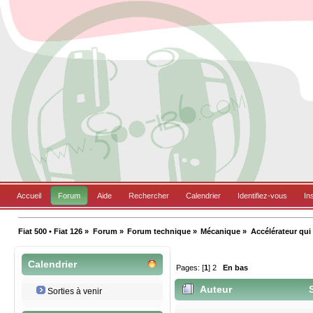
Accueil
Forum
Aide
Rechercher
Calendrier
Identifiez-vous
In
Fiat 500 • Fiat 126
»
Forum
»
Forum technique
»
Mécanique
»
Accélérateur qui
Calendrier
Pages: [
1
]
2
En bas
Auteur
S
Sorties à venir