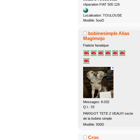
réparation FIAT 500 126
Localisation: TOULOUSE
Modèle: 5ooD
bobinesimple Alias
Magimojo
Fiatiste fanatique
Messages: 8.032
Q.I.: 33
PARIGOT TETE 2 VEAU!!! secte
de la bobine simple
Modèle: 500D
Croc