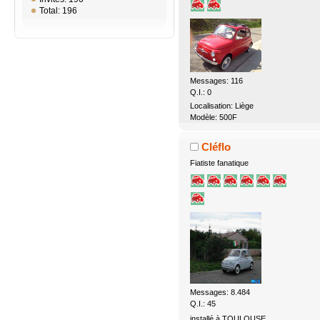
Total: 196
Messages: 116
Q.I.: 0
Localisation: Liège
Modèle: 500F
Cléflo
Fiatiste fanatique
Messages: 8.484
Q.I.: 45
installé à TOULOUSE,