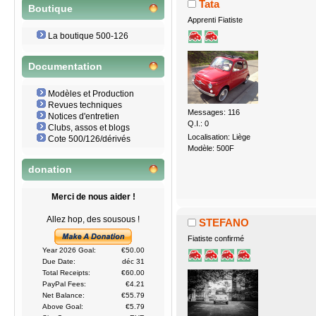
Tata
Boutique
Apprenti Fiatiste
La boutique 500-126
Documentation
Modèles et Production
Revues techniques
Messages: 116
Notices d'entretien
Q.I.: 0
Clubs, assos et blogs
Localisation: Liège
Cote 500/126/dérivés
Modèle: 500F
donation
Merci de nous aider !
Allez hop, des sousous !
STEFANO
Fiatiste confirmé
Year 2026 Goal:
€50.00
Due Date:
déc 31
Total Receipts:
€60.00
PayPal Fees:
€4.21
Net Balance:
€55.79
Above Goal:
€5.79