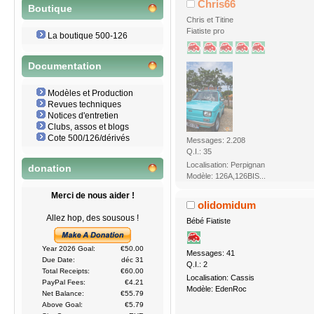
Chris66
Boutique
Chris et Titine
Fiatiste pro
La boutique 500-126
Documentation
Modèles et Production
Revues techniques
Notices d'entretien
Clubs, assos et blogs
Cote 500/126/dérivés
Messages: 2.208
Q.I.: 35
Localisation: Perpignan
donation
Modèle: 126A,126BIS...
Merci de nous aider !
olidomidum
Allez hop, des sousous !
Bébé Fiatiste
Year 2026 Goal:
€50.00
Messages: 41
Due Date:
déc 31
Q.I.: 2
Total Receipts:
€60.00
Localisation: Cassis
PayPal Fees:
€4.21
Modèle: EdenRoc
Net Balance:
€55.79
Above Goal:
€5.79