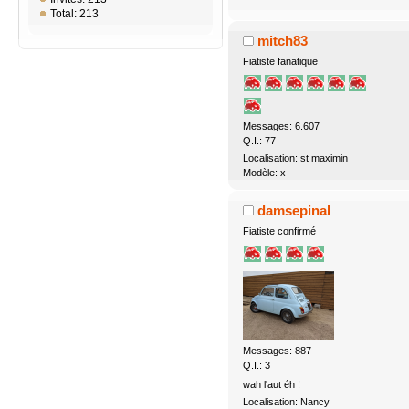
Total: 213
mitch83
Fiatiste fanatique
Messages: 6.607
Q.I.: 77
Localisation: st maximin
Modèle: x
damsepinal
Fiatiste confirmé
Messages: 887
Q.I.: 3
wah l'aut éh !
Localisation: Nancy