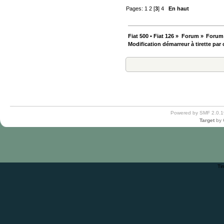
Pages:
1
2
[
3
]
4
En haut
Fiat 500 • Fiat 126
»
Forum
»
Forum
Modification démarreur à tirette par
Powered by SMF 2.0.1
Target
by
Ti