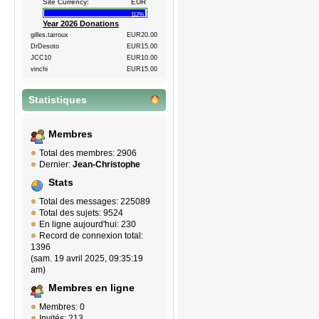
Site Currency:
EUR
112%
Year 2026 Donations
gilles.tarroux
EUR20.00
DrDesoto
EUR15.00
JCC10
EUR10.00
vinchi
EUR15.00
Statistiques
Membres
Total des membres: 2906
Dernier:
Jean-Christophe
Stats
Total des messages: 225089
Total des sujets: 9524
En ligne aujourd'hui: 230
Record de connexion total:
1396
(sam. 19 avril 2025, 09:35:19
am)
Membres en ligne
Membres: 0
Invités: 213