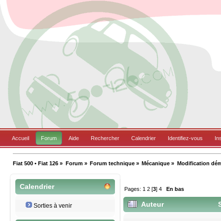
Accueil
Forum
Aide
Rechercher
Calendrier
Identifiez-vous
In
Fiat 500 • Fiat 126
»
Forum
»
Forum technique
»
Mécanique
»
Modification déma
Calendrier
Pages:
1
2
[
3
]
4
En bas
Auteur
S
Sorties à venir
magnétique (Lu 16305 fois