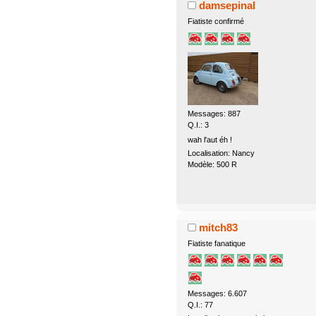
damsepinal
Fiatiste confirmé
Messages: 887
Q.I.: 3
wah l'aut éh !
Localisation: Nancy
Modèle: 500 R
mitch83
Fiatiste fanatique
Messages: 6.607
Q.I.: 77