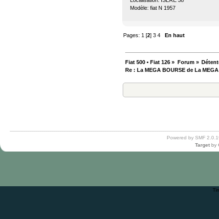
Modèle: fiat N 1957
Pages:
1
[
2
]
3
4
En haut
Fiat 500 • Fiat 126
»
Forum
»
Détent
Re : La MEGA BOURSE de La MEG
Powered by SMF 2.0.1
Target
by
Ti