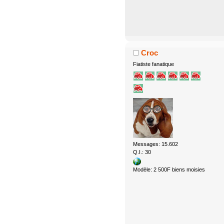
Croc
Fiatiste fanatique
Messages: 15.602
Q.I.: 30
Modèle: 2 500F biens moisies