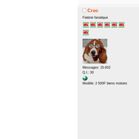
Croc
Fiatiste fanatique
Messages: 15.602
Q.I.: 30
Modèle: 2 500F biens moisies