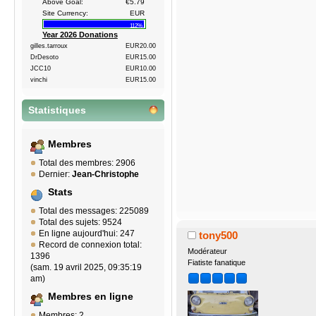
Above Goal:
€5.79
Site Currency:
EUR
112%
Year 2026 Donations
gilles.tarroux
EUR20.00
DrDesoto
EUR15.00
JCC10
EUR10.00
vinchi
EUR15.00
Statistiques
Membres
Total des membres: 2906
Dernier:
Jean-Christophe
Stats
Total des messages: 225089
Total des sujets: 9524
En ligne aujourd'hui: 247
tony500
Record de connexion total:
Modérateur
1396
Fiatiste fanatique
(sam. 19 avril 2025, 09:35:19
am)
Membres en ligne
Membres: 2