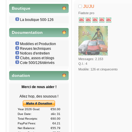
RASSEMBLEMENT FIAT 500 
JUJU
Boutique
Fiatiste pro
La boutique 500-126
Documentation
Modèles et Production
Revues techniques
Notices d'entretien
Clubs, assos et blogs
Messages: 2.153
Cote 500/126/dérivés
Q.I.: 4
Modèle: 126 et cinquecento
donation
Merci de nous aider !
Allez hop, des sousous !
Year 2026 Goal:
€50.00
Due Date:
déc 31
Total Receipts:
€60.00
PayPal Fees:
€4.21
Net Balance:
€55.79