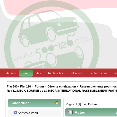
Accueil
Forum
Aide
Rechercher
Calendrier
Identifiez-vous
In
Fiat 500 • Fiat 126
»
Forum
»
Détente et relaxation
»
Rassemblements pour nos B
Re : La MEGA BOURSE de La MEGA INTERNATIONAL RASSEMBLEMENT FIAT 5
Calendrier
Pages:
1
[
2
]
3
4
En bas
Auteur
S
Sorties à venir