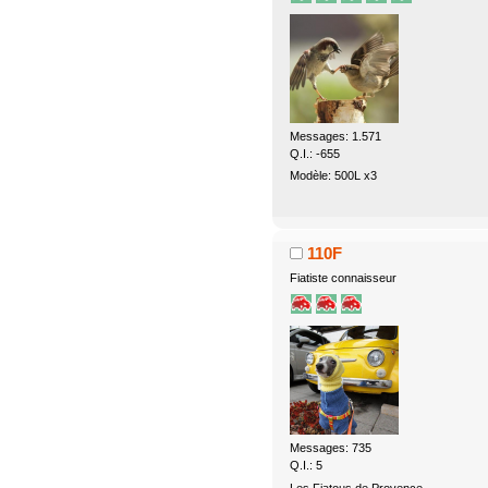
Messages: 1.571
Q.I.: -655
Modèle: 500L x3
110F
Fiatiste connaisseur
Messages: 735
Q.I.: 5