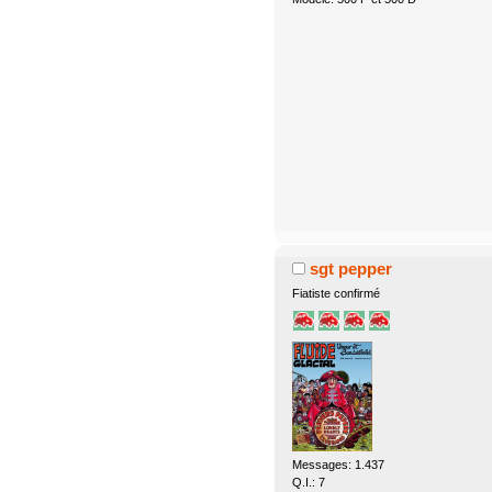
sgt pepper
Fiatiste confirmé
Messages: 1.437
Q.I.: 7