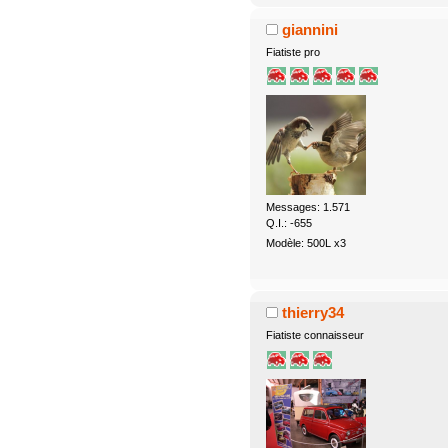
giannini
Fiatiste pro
Messages: 1.571
Q.I.: -655
Modèle: 500L x3
thierry34
Fiatiste connaisseur