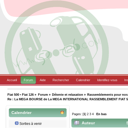
Accueil
Forum
Aide
Rechercher
Calendrier
Identifiez-vous
In
Fiat 500 • Fiat 126
»
Forum
»
Détente et relaxation
»
Rassemblements pour nos B
Re : La MEGA BOURSE de La MEGA INTERNATIONAL RASSEMBLEMENT FIAT 5
Calendrier
Pages: [
1
]
2
3
4
En bas
Auteur
S
Sorties à venir