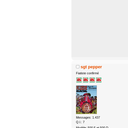
sgt pepper
Fiatiste confirmé
Messages: 1.437
Q.I.: 7
Modèle: 500 F et 500 D