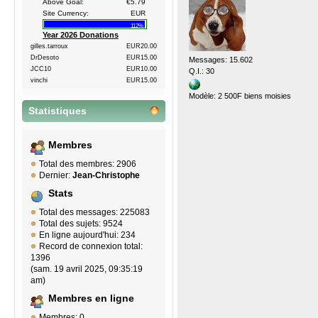
Above Goal:
€5.79
Site Currency:
EUR
112%
Year 2026 Donations
gilles.tarroux
EUR20.00
DrDesoto
EUR15.00
Messages: 15.602
JCC10
EUR10.00
Q.I.: 30
vinchi
EUR15.00
Modèle: 2 500F biens moisies
Statistiques
Membres
Total des membres: 2906
Dernier:
Jean-Christophe
Stats
Total des messages: 225083
Total des sujets: 9524
En ligne aujourd'hui: 234
Record de connexion total:
1396
(sam. 19 avril 2025, 09:35:19
am)
Membres en ligne
Membres: 0