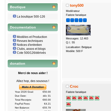
RASSEMBLEMENT FIAT 500 
tony500
Boutique
Modérateur
Fiatiste fanatique
La boutique 500-126
Documentation
Modèles et Production
Messages: 12.463
Revues techniques
Q.I.: 55
Notices d'entretien
Localisation: Belgique
Clubs, assos et blogs
Modèle: 500 F
Cote 500/126/dérivés
donation
Merci de nous aider !
Allez hop, des sousous !
Croc
Year 2026 Goal:
€50.00
Fiatiste fanatique
Due Date:
déc 31
Total Receipts:
€60.00
PayPal Fees:
€4.21
Net Balance:
€55.79