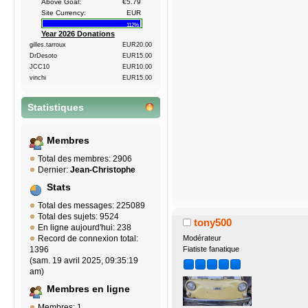
Above Goal:
€5.79
Site Currency:
EUR
112%
Year 2026 Donations
gilles.tarroux
EUR20.00
DrDesoto
EUR15.00
JCC10
EUR10.00
vinchi
EUR15.00
Statistiques
Membres
Total des membres: 2906
Dernier:
Jean-Christophe
Stats
Total des messages: 225089
Total des sujets: 9524
tony500
En ligne aujourd'hui: 238
Record de connexion total:
Modérateur
1396
Fiatiste fanatique
(sam. 19 avril 2025, 09:35:19
am)
Membres en ligne
Membres: 1