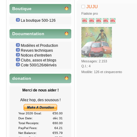
RASSEMBLEMENT FIAT 500 
JUJU
Boutique
Fiatiste pro
La boutique 500-126
Documentation
Modèles et Production
Revues techniques
Notices d'entretien
Clubs, assos et blogs
Messages: 2.153
Cote 500/126/dérivés
Q.I.: 4
Modèle: 126 et cinquecento
donation
Merci de nous aider !
Allez hop, des sousous !
Year 2026 Goal:
€50.00
Due Date:
déc 31
Total Receipts:
€60.00
PayPal Fees:
€4.21
Net Balance:
€55.79