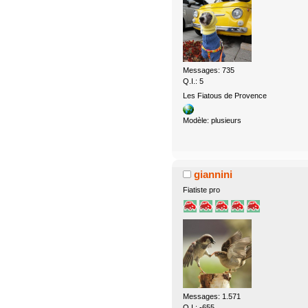
Messages: 735
Q.I.: 5
Les Fiatous de Provence
Modèle: plusieurs
giannini
Fiatiste pro
Messages: 1.571
Q.I.: -655