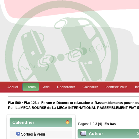
Accueil
Forum
Aide
Rechercher
Calendrier
Identifiez-vous
In
Fiat 500 • Fiat 126
»
Forum
»
Détente et relaxation
»
Rassemblements pour nos B
Re : La MEGA BOURSE de La MEGA INTERNATIONAL RASSEMBLEMENT FIAT 5
Calendrier
Pages:
1
2
3
[
4
]
En bas
Auteur
S
Sorties à venir