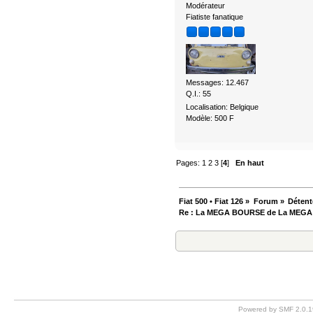
Modérateur
Fiatiste fanatique
Messages: 12.467
Q.I.: 55
Localisation: Belgique
Modèle: 500 F
Pages:
1
2
3
[
4
]
En haut
Fiat 500 • Fiat 126
»
Forum
»
Détent
Re : La MEGA BOURSE de La MEG
Powered by SMF 2.0.1