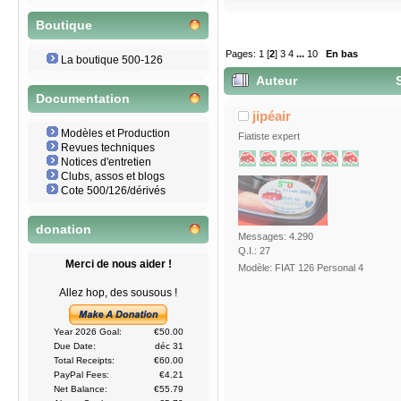
Boutique
Pages:
1
[
2
]
3
4
...
10
En bas
La boutique 500-126
Auteur
S
Documentation
juillet 2017 (Lu 39524 fois)
jipéair
Modèles et Production
Fiatiste expert
Revues techniques
Notices d'entretien
Clubs, assos et blogs
Cote 500/126/dérivés
donation
Messages: 4.290
Q.I.: 27
Merci de nous aider !
Modèle: FIAT 126 Personal 4
Allez hop, des sousous !
Year 2026 Goal:
€50.00
Due Date:
déc 31
Total Receipts:
€60.00
PayPal Fees:
€4.21
Net Balance:
€55.79