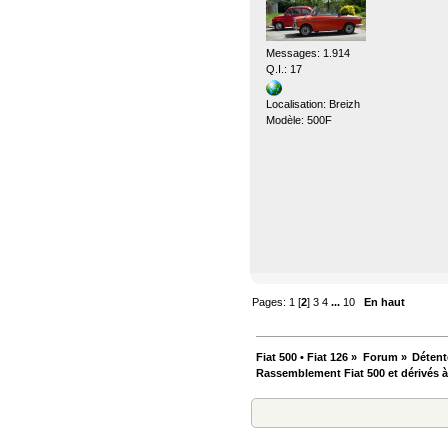
Messages: 1.914
Q.I.: 17
Localisation: Breizh
Modèle: 500F
Pages:
1
[
2
]
3
4
...
10
En haut
Fiat 500 • Fiat 126
»
Forum
»
Détent
Rassemblement Fiat 500 et dérivés à S