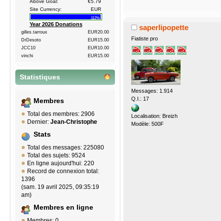
Above Goal:
€5.79
Site Currency:
EUR
112%
Year 2026 Donations
saperlipopette
gilles.tarroux
EUR20.00
Fiatiste pro
DrDesoto
EUR15.00
JCC10
EUR10.00
vinchi
EUR15.00
Statistiques
Messages: 1.914
Q.I.: 17
Membres
Total des membres: 2906
Localisation: Breizh
Dernier:
Jean-Christophe
Modèle: 500F
Stats
Total des messages: 225080
Total des sujets: 9524
En ligne aujourd'hui: 220
Record de connexion total:
1396
(sam. 19 avril 2025, 09:35:19
am)
Membres en ligne
Membres: 0