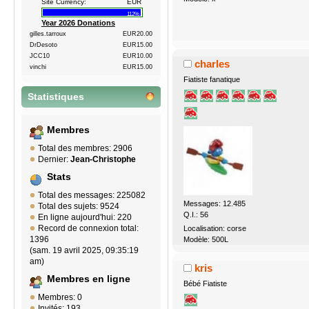
Site Currency:
EUR
112%
Year 2026 Donations
gilles.tarroux
EUR20.00
DrDesoto
EUR15.00
JCC10
EUR10.00
charles
vinchi
EUR15.00
Fiatiste fanatique
Statistiques
Membres
Total des membres: 2906
Dernier:
Jean-Christophe
Stats
Total des messages: 225082
Messages: 12.485
Total des sujets: 9524
Q.I.: 56
En ligne aujourd'hui: 220
Record de connexion total:
Localisation: corse
1396
Modèle: 500L
(sam. 19 avril 2025, 09:35:19
am)
kris
Membres en ligne
Bébé Fiatiste
Membres: 0
Invités: 193