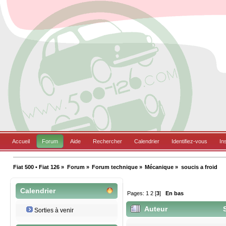
Accueil
Forum
Aide
Rechercher
Calendrier
Identifiez-vous
In
Fiat 500 • Fiat 126
»
Forum
»
Forum technique
»
Mécanique
»
soucis a froid
Calendrier
Pages:
1
2
[
3
]
En bas
Auteur
S
Sorties à venir