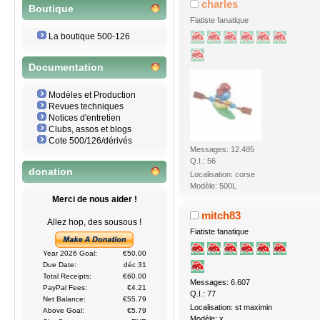
charles
Boutique
Fiatiste fanatique
La boutique 500-126
Documentation
Modèles et Production
Revues techniques
Notices d'entretien
Clubs, assos et blogs
Cote 500/126/dérivés
Messages: 12.485
Q.I.: 56
donation
Localisation: corse
Modèle: 500L
Merci de nous aider !
mitch83
Allez hop, des sousous !
Fiatiste fanatique
Year 2026 Goal:
€50.00
Due Date:
déc 31
Total Receipts:
€60.00
Messages: 6.607
PayPal Fees:
€4.21
Q.I.: 77
Net Balance:
€55.79
Localisation: st maximin
Above Goal:
€5.79
Modèle: x