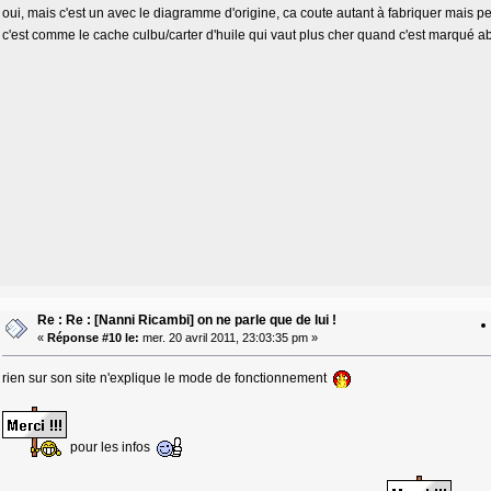
oui, mais c'est un avec le diagramme d'origine, ca coute autant à fabriquer mais 
c'est comme le cache culbu/carter d'huile qui vaut plus cher quand c'est marqué 
Re : Re : [Nanni Ricambi] on ne parle que de lui !
«
Réponse #10 le:
mer. 20 avril 2011, 23:03:35 pm »
rien sur son site n'explique le mode de fonctionnement
pour les infos