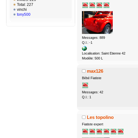
Total: 227
vinchi
tony500
Messages: 889
Q.I.: -1
Localisation: Saint Etienne 42
Modèle: 500 L
max126
Bébé Fiatiste
Messages: 42
Q.I.: 1
Les topolino
Fiatiste expert