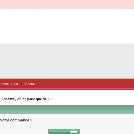
scrivez-vous
Contact
i Ricambi] on ne parle que de lui !
 votre commande ?