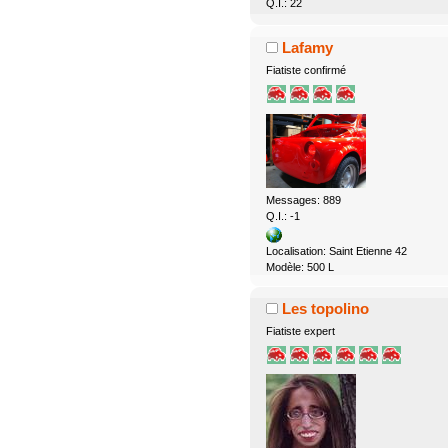
Q.I.: 22
Lafamy
Fiatiste confirmé
Messages: 889
Q.I.: -1
Localisation: Saint Etienne 42
Modèle: 500 L
Les topolino
Fiatiste expert