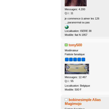
Messages: 4.200
Q.I.: 11
je commence à aimer les 126
....paranormal ou pas
Localisation: ISERE 38
Modèle: fiat N 1957
tony500
Modérateur
Fiatiste fanatique
Messages: 12.467
Q.I.: 55
Localisation: Belgique
Modèle: 500 F
bobinesimple Alias
Magimojo