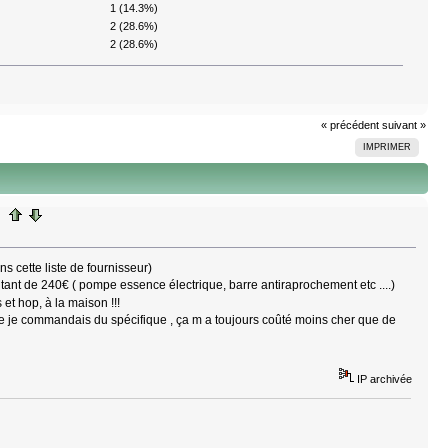
1 (14.3%)
2 (28.6%)
2 (28.6%)
« précédent
suivant »
IMPRIMER
ns cette liste de fournisseur)
ant de 240€ ( pompe essence électrique, barre antiraprochement etc ....)
 et hop, à la maison !!!
e je commandais du spécifique , ça m a toujours coûté moins cher que de
IP archivée