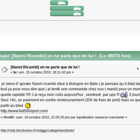
ujet: [Nanni Ricambi] on ne parle que de lui ! (Lu 48870 fois)
[Nanni Ricambi] on ne parle que de lui !
«
le:
ven. 15 octobre 2010, 18:11:42 pm »
je viens d' ajouter Nanni ricambi situé à Bologne en Italie ( je pensais qu il était da
tout ça pour vous dire que j ai tenté une commande chez eux ( mardi) pour un mont
quelle rapidité !!!!! J ai reçu mon colis aujourd'hui , vendredi par ups !!!
3 jours
Seul. Hic, un paiement en contre remboursement (35€ de frais de port) mais vu qu
partir au bled
http://www.fiat500sport.com/
«
Modifié: sam. 16 octobre 2010, 21:05:20 pm par topolinettes ramasse-savonette
»
http://club.doctissimo.fr/redggy/categories/photo/