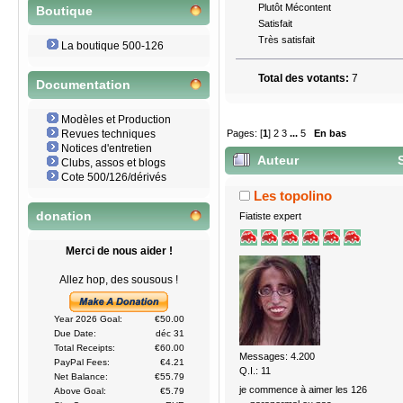
Plutôt Mécontent
Boutique
Satisfait
Très satisfait
La boutique 500-126
Total des votants:
7
Documentation
Modèles et Production
Pages: [
1
]
2
3
...
5
En bas
Revues techniques
Notices d'entretien
Auteur
S
Clubs, assos et blogs
Cote 500/126/dérivés
Les topolino
donation
Fiatiste expert
Merci de nous aider !
Allez hop, des sousous !
Year 2026 Goal:
€50.00
Due Date:
déc 31
Total Receipts:
€60.00
Messages: 4.200
PayPal Fees:
€4.21
Q.I.: 11
Net Balance:
€55.79
je commence à aimer les 126
Above Goal:
€5.79