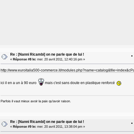
Re : [Nanni Ricambi] on ne parle que de lui !
«
Réponse #8 le:
mer. 20 avril 2011, 12:40:16 pm »
http://www.euroitalia500-commerce.it/modules.php?name=catalog&file=index&c
ici il en a un à 90 euro
mais c'est sans doute en plastique renforcé
Parfois il vaut mieux avoir la paix qu'avoir raison.
Re : [Nanni Ricambi] on ne parle que de lui !
«
Réponse #9 le:
mer. 20 avril 2011, 13:38:04 pm »