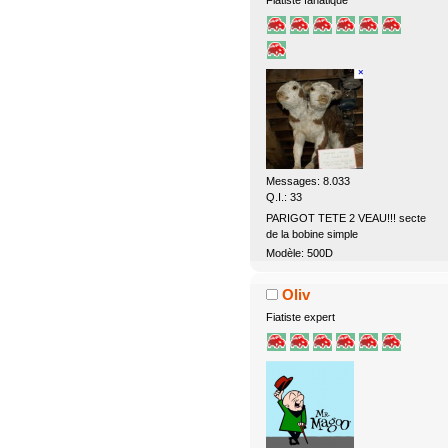
Fiatiste fanatique
Messages: 8.033
Q.I.: 33
PARIGOT TETE 2 VEAU!!! secte
de la bobine simple
Modèle: 500D
Oliv
Fiatiste expert