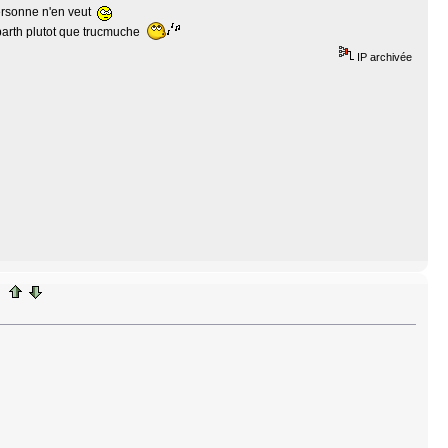
personne n'en veut
abarth plutot que trucmuche
IP archivée