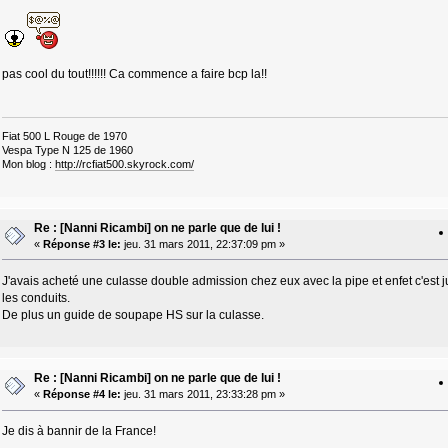
pas cool du tout!!!!!! Ca commence a faire bcp la!!
Fiat 500 L Rouge de 1970
Vespa Type N 125 de 1960
Mon blog :
http://rcfiat500.skyrock.com/
Re : [Nanni Ricambi] on ne parle que de lui !
«
Réponse #3 le:
jeu. 31 mars 2011, 22:37:09 pm »
J'avais acheté une culasse double admission chez eux avec la pipe et enfet c'est
les conduits.
De plus un guide de soupape HS sur la culasse.
Re : [Nanni Ricambi] on ne parle que de lui !
«
Réponse #4 le:
jeu. 31 mars 2011, 23:33:28 pm »
Je dis à bannir de la France!