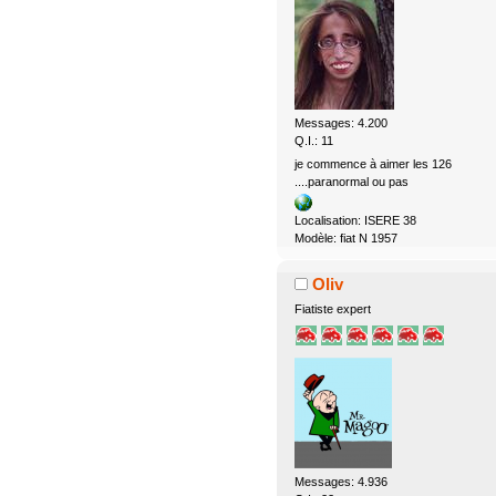
Messages: 4.200
Q.I.: 11
je commence à aimer les 126
....paranormal ou pas
Localisation: ISERE 38
Modèle: fiat N 1957
Oliv
Fiatiste expert
Messages: 4.936