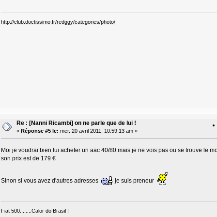
http://club.doctissimo.fr/redggy/categories/photo/
Re : [Nanni Ricambi] on ne parle que de lui !
«
Réponse #5 le:
mer. 20 avril 2011, 10:59:13 am »
Moi je voudrai bien lui acheter un aac 40/80 mais je ne vois pas ou se trouve le
son prix est de 179 €
Sinon si vous avez d'autres adresses
je suis preneur
Fiat 500........Calor do Brasil !