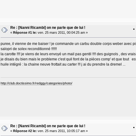
Re : [Nanni Ricambi] on ne parle que de lui !
«
Réponse #1 le:
ven. 25 mars 2011, 00:04:25 am »
puree, il vienne de me baiser ! je commande un carbu double corps weber avec pip
salopri de solex reconditionné !!!!!!
la carotte !!!! je viens de leurs envoyé un mail pas gentil !!!! des guignols , des vrais 
je disais du bien mais le probleme c'est quil font de la pièces comp' et que tout es
huile intégré : la chaine neuve frottait au carter !!! j ai du prendre la dremel ...
http://club.doctissimo.fr/redggy/categories/photo/
Re : [Nanni Ricambi] on ne parle que de lui !
«
Réponse #2 le:
ven. 25 mars 2011, 10:05:17 am »