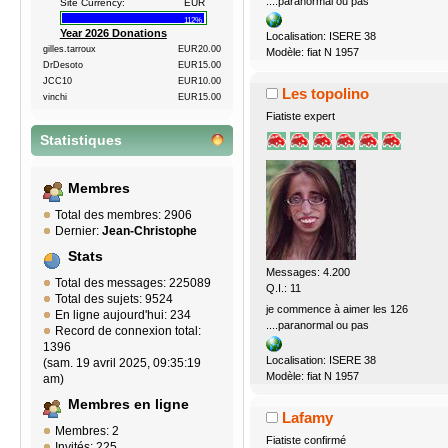
....paranormal ou pas
Site Currency:
EUR
112%
Year 2026 Donations
Localisation: ISERE 38
gilles.tarroux
EUR20.00
Modèle: fiat N 1957
DrDesoto
EUR15.00
JCC10
EUR10.00
Les topolino
vinchi
EUR15.00
Fiatiste expert
Statistiques
Membres
Total des membres: 2906
Dernier:
Jean-Christophe
Stats
Messages: 4.200
Total des messages: 225089
Q.I.: 11
Total des sujets: 9524
je commence à aimer les 126
En ligne aujourd'hui: 234
....paranormal ou pas
Record de connexion total:
1396
Localisation: ISERE 38
(sam. 19 avril 2025, 09:35:19
Modèle: fiat N 1957
am)
Membres en ligne
Lafamy
Membres: 2
Fiatiste confirmé
Invités: 225