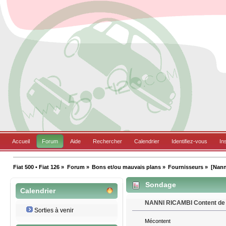
Accueil
Forum
Aide
Rechercher
Calendrier
Identifiez-vous
In
Fiat 500 • Fiat 126
»
Forum
»
Bons et/ou mauvais plans
»
Fournisseurs
»
[Nann
Sondage
Calendrier
NANNI RICAMBI Content de
Sorties à venir
Mécontent