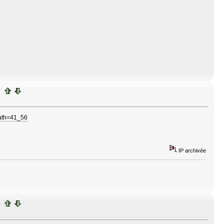
Path=41_56
IP archivée