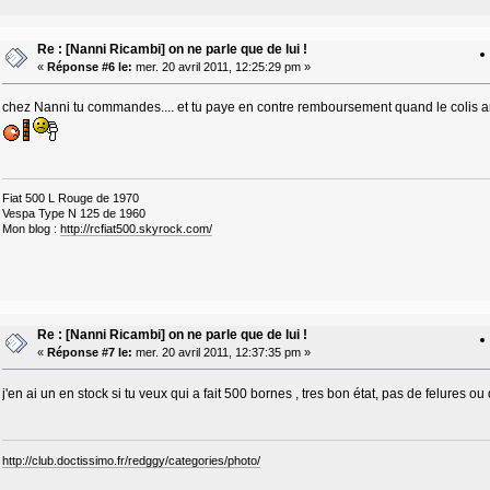
Re : [Nanni Ricambi] on ne parle que de lui !
«
Réponse #6 le:
mer. 20 avril 2011, 12:25:29 pm »
chez Nanni tu commandes.... et tu paye en contre remboursement quand le colis arrive 
Fiat 500 L Rouge de 1970
Vespa Type N 125 de 1960
Mon blog :
http://rcfiat500.skyrock.com/
Re : [Nanni Ricambi] on ne parle que de lui !
«
Réponse #7 le:
mer. 20 avril 2011, 12:37:35 pm »
j'en ai un en stock si tu veux qui a fait 500 bornes , tres bon état, pas de felures ou
http://club.doctissimo.fr/redggy/categories/photo/