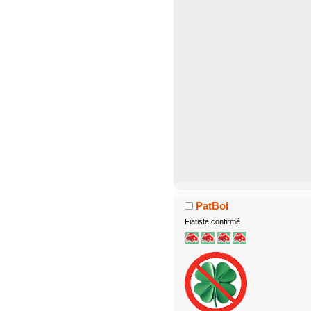
PatBol
Fiatiste confirmé