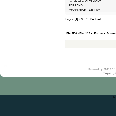
Localisation: CLERMONT
FERRAND
Modèle: 500R - 126 FSM
Pages: [
1
]
2
3
...
9
En haut
Fiat 500 • Fiat 126
»
Forum
»
Forum
Powered by SMF 2.0.1
Target
by
Ti