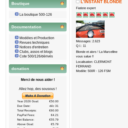
L'INSTANT BLONDE
Boutique
Fiatiste expert
La boutique 500-126
Documentation
Modèles et Production
Messages: 2.623
Revues techniques
Q.I.: 11
Notices d'entretien
Clubs, assos et blogs
Blonde et alors ! La Marcelline
Cote 500/126/dérivés
vous salue !!
Localisation: CLERMONT
FERRAND
donation
Modèle: 500R - 126 FSM
Merci de nous aider !
Allez hop, des sousous !
Year 2026 Goal:
€50.00
Due Date:
déc 31
Total Receipts:
€60.00
PayPal Fees:
€4.21
Net Balance:
€55.79
Above Goal:
€5.79