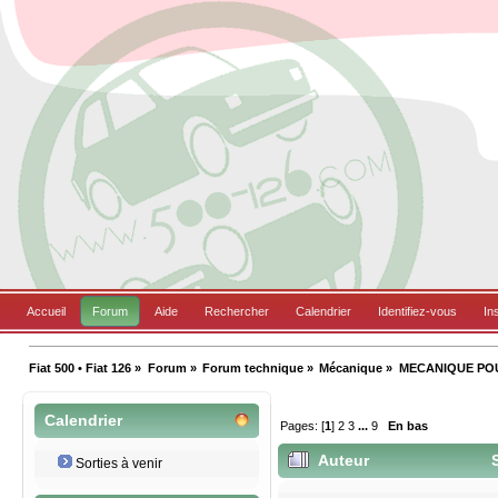
Accueil
Forum
Aide
Rechercher
Calendrier
Identifiez-vous
In
Fiat 500 • Fiat 126
»
Forum
»
Forum technique
»
Mécanique
»
MECANIQUE POU
Calendrier
Pages: [
1
]
2
3
...
9
En bas
Auteur
S
Sorties à venir