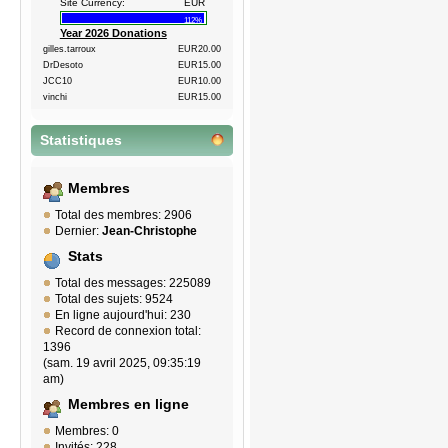
Site Currency:
EUR
112%
Year 2026 Donations
gilles.tarroux
EUR20.00
DrDesoto
EUR15.00
JCC10
EUR10.00
vinchi
EUR15.00
Statistiques
Membres
Total des membres: 2906
Dernier:
Jean-Christophe
Stats
Total des messages: 225089
Total des sujets: 9524
En ligne aujourd'hui: 230
Record de connexion total:
1396
(sam. 19 avril 2025, 09:35:19
am)
Membres en ligne
Membres: 0
Invités: 228