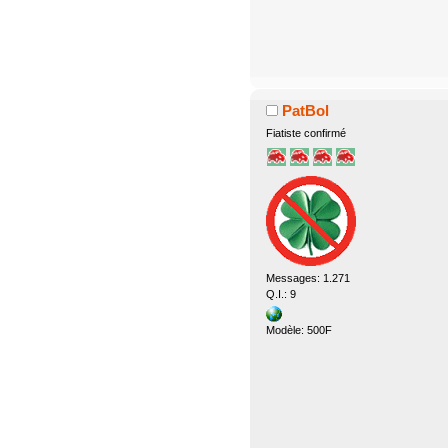
PatBol
Fiatiste confirmé
Messages: 1.271
Q.I.: 9
Modèle: 500F