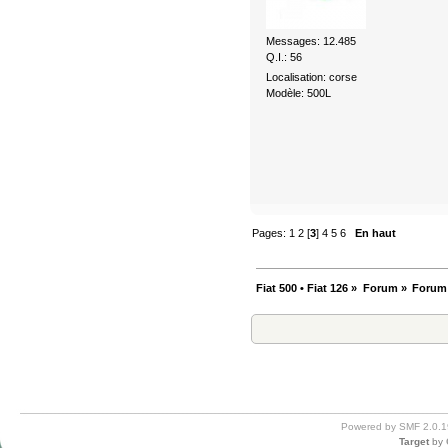
Messages: 12.485
Q.I.: 56
Localisation: corse
Modèle: 500L
Pages:
1
2
[
3
]
4
5
6
En haut
Fiat 500 • Fiat 126
»
Forum
»
Forum
Powered by SMF 2.0.1
Target
by