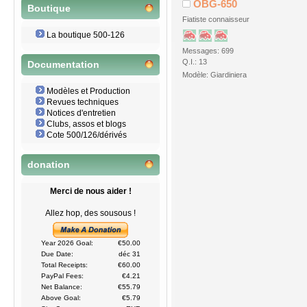
OBG-650
Boutique
Fiatiste connaisseur
La boutique 500-126
Messages: 699
Q.I.: 13
Documentation
Modèle: Giardiniera
Modèles et Production
Revues techniques
Notices d'entretien
Clubs, assos et blogs
Cote 500/126/dérivés
donation
Merci de nous aider !
Allez hop, des sousous !
Year 2026 Goal:
€50.00
Due Date:
déc 31
Total Receipts:
€60.00
PayPal Fees:
€4.21
Net Balance:
€55.79
Above Goal:
€5.79