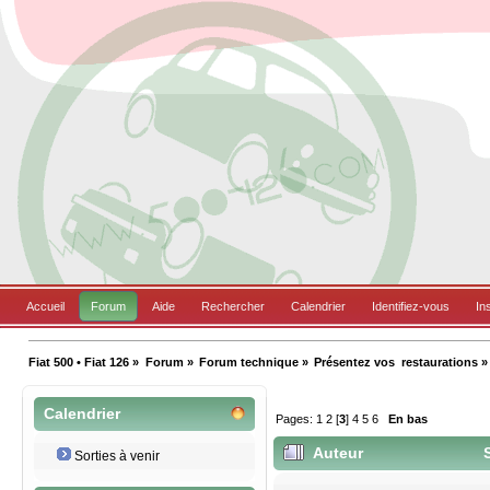
Accueil
Forum
Aide
Rechercher
Calendrier
Identifiez-vous
In
Fiat 500 • Fiat 126
»
Forum
»
Forum technique
»
Présentez vos  restaurations
»
Calendrier
Pages:
1
2
[
3
]
4
5
6
En bas
Auteur
S
Sorties à venir