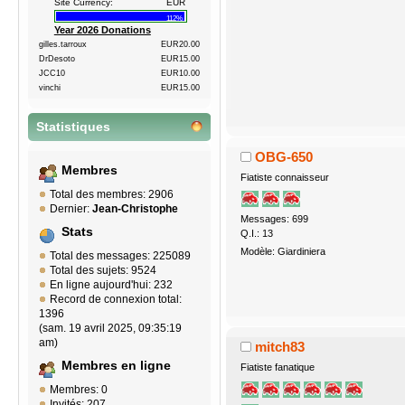
Site Currency:
EUR
112%
Year 2026 Donations
gilles.tarroux
EUR20.00
DrDesoto
EUR15.00
JCC10
EUR10.00
vinchi
EUR15.00
Statistiques
OBG-650
Membres
Fiatiste connaisseur
Total des membres: 2906
Dernier:
Jean-Christophe
Messages: 699
Stats
Q.I.: 13
Modèle: Giardiniera
Total des messages: 225089
Total des sujets: 9524
En ligne aujourd'hui: 232
Record de connexion total:
1396
(sam. 19 avril 2025, 09:35:19
am)
mitch83
Membres en ligne
Fiatiste fanatique
Membres: 0
Invités: 207