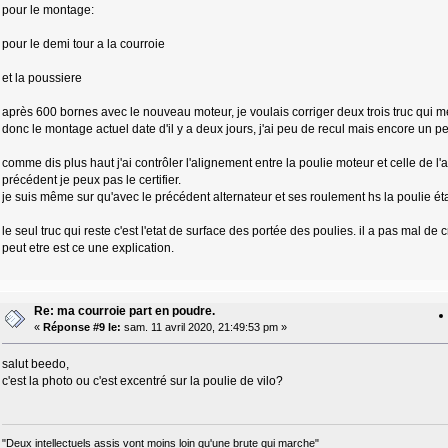
pour le montage:
pour le demi tour a la courroie
et la poussiere
après 600 bornes avec le nouveau moteur, je voulais corriger deux trois truc qui me 
donc le montage actuel date d'il y a deux jours, j'ai peu de recul mais encore un
comme dis plus haut j'ai contrôler l'alignement entre la poulie moteur et celle de l
précédent je peux pas le certifier.
je suis même sur qu'avec le précédent alternateur et ses roulement hs la poulie étai
le seul truc qui reste c'est l'etat de surface des portée des poulies. il a pas mal de c
peut etre est ce une explication.
Re: ma courroie part en poudre.
«
Réponse #9 le:
sam. 11 avril 2020, 21:49:53 pm »
salut beedo,
c'est la photo ou c'est excentré sur la poulie de vilo?
"Deux intellectuels assis vont moins loin qu'une brute qui marche"