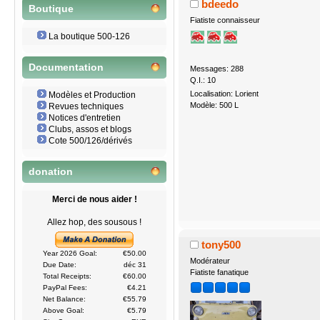
bdeedo
Boutique
Fiatiste connaisseur
La boutique 500-126
Documentation
Messages: 288
Q.I.: 10
Localisation: Lorient
Modèles et Production
Modèle: 500 L
Revues techniques
Notices d'entretien
Clubs, assos et blogs
Cote 500/126/dérivés
donation
Merci de nous aider !
Allez hop, des sousous !
tony500
Year 2026 Goal:
€50.00
Modérateur
Due Date:
déc 31
Fiatiste fanatique
Total Receipts:
€60.00
PayPal Fees:
€4.21
Net Balance:
€55.79
Above Goal:
€5.79