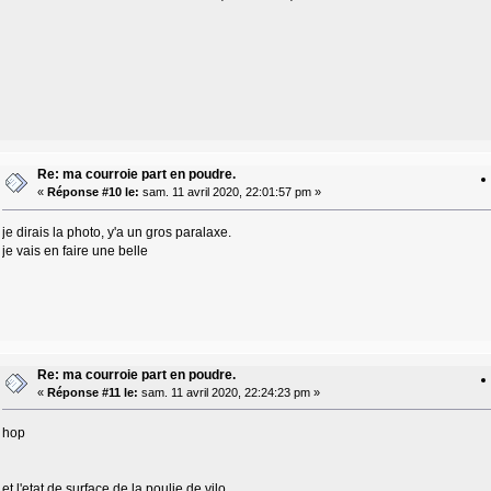
Re: ma courroie part en poudre.
«
Réponse #10 le:
sam. 11 avril 2020, 22:01:57 pm »
je dirais la photo, y'a un gros paralaxe.
je vais en faire une belle
Re: ma courroie part en poudre.
«
Réponse #11 le:
sam. 11 avril 2020, 22:24:23 pm »
hop
et l'etat de surface de la poulie de vilo