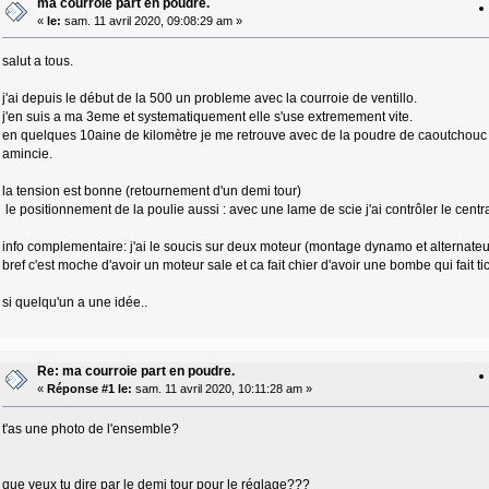
ma courroie part en poudre.
«
le:
sam. 11 avril 2020, 09:08:29 am »
salut a tous.
j'ai depuis le début de la 500 un probleme avec la courroie de ventillo.
j'en suis a ma 3eme et systematiquement elle s'use extremement vite.
en quelques 10aine de kilomètre je me retrouve avec de la poudre de caoutchouc part
amincie.
la tension est bonne (retournement d'un demi tour)
le positionnement de la poulie aussi : avec une lame de scie j'ai contrôler le centr
info complementaire: j'ai le soucis sur deux moteur (montage dynamo et alternateur
bref c'est moche d'avoir un moteur sale et ca fait chier d'avoir une bombe qui fait tic
si quelqu'un a une idée..
Re: ma courroie part en poudre.
«
Réponse #1 le:
sam. 11 avril 2020, 10:11:28 am »
t'as une photo de l'ensemble?
que veux tu dire par le demi tour pour le réglage???