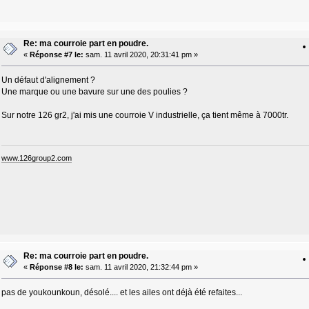
Re: ma courroie part en poudre.
«
Réponse #7 le:
sam. 11 avril 2020, 20:31:41 pm »
Un défaut d'alignement ?
Une marque ou une bavure sur une des poulies ?
Sur notre 126 gr2, j'ai mis une courroie V industrielle, ça tient même à 7000tr.
www.126group2.com
Re: ma courroie part en poudre.
«
Réponse #8 le:
sam. 11 avril 2020, 21:32:44 pm »
pas de youkounkoun, désolé.... et les ailes ont déjà été refaites...