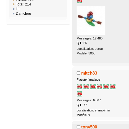
Total: 214
lio
Danichou
Messages: 12.485
Q.I.: 56
Localisation: corse
Modèle: 500L
mitch83
Fiatiste fanatique
Messages: 6.607
Q.I.: 77
Localisation: st maximin
Modèle: x
tony500