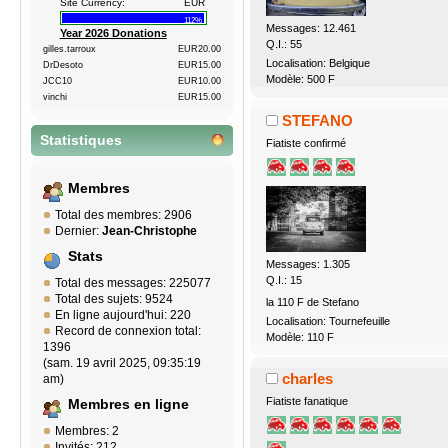
Site Currency:
EUR
112%
Messages: 12.461
Year 2026 Donations
Q.I.: 55
gilles.tarroux
EUR20.00
Localisation: Belgique
DrDesoto
EUR15.00
Modèle: 500 F
JCC10
EUR10.00
vinchi
EUR15.00
STEFANO
Statistiques
Fiatiste confirmé
Membres
Total des membres: 2906
Dernier:
Jean-Christophe
Stats
Messages: 1.305
Q.I.: 15
Total des messages: 225077
Total des sujets: 9524
la 110 F de Stefano
En ligne aujourd'hui: 220
Localisation: Tournefeuille
Record de connexion total:
Modèle: 110 F
1396
(sam. 19 avril 2025, 09:35:19
charles
am)
Fiatiste fanatique
Membres en ligne
Membres: 2
Invités: 212