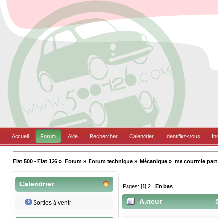
Accueil
Forum
Aide
Rechercher
Calendrier
Identifiez-vous
In
Fiat 500 • Fiat 126
»
Forum
»
Forum technique
»
Mécanique
»
ma courroie part
Calendrier
Pages: [
1
]
2
En bas
Auteur
S
Sorties à venir