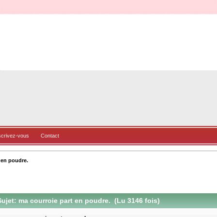
scrivez-vous
Contact
 en poudre.
ujet: ma courroie part en poudre. (Lu 3146 fois)