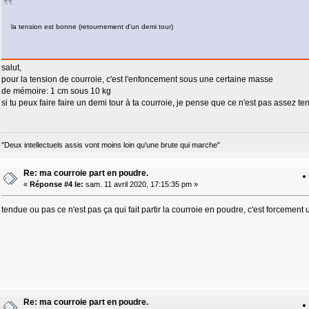
la tension est bonne (retournement d'un demi tour)
salut,
pour la tension de courroie, c'est l'enfoncement sous une certaine masse
de mémoire: 1 cm sous 10 kg
si tu peux faire faire un demi tour à ta courroie, je pense que ce n'est pas assez te
"Deux intellectuels assis vont moins loin qu'une brute qui marche"
Re: ma courroie part en poudre.
«
Réponse #4 le:
sam. 11 avril 2020, 17:15:35 pm »
tendue ou pas ce n'est pas ça qui fait partir la courroie en poudre, c'est forcement
Re: ma courroie part en poudre.