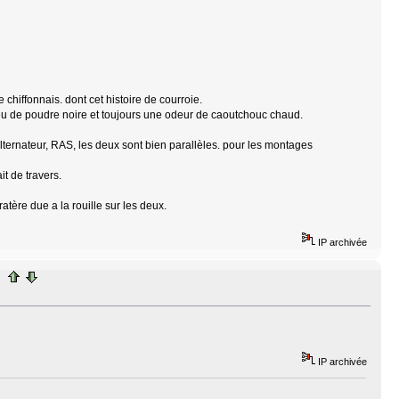
chiffonnais. dont cet histoire de courroie.
 peu de poudre noire et toujours une odeur de caoutchouc chaud.
'alternateur, RAS, les deux sont bien parallèles. pour les montages
t de travers.
ratère due a la rouille sur les deux.
IP archivée
IP archivée