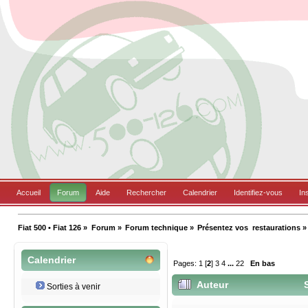
Accueil
Forum
Aide
Rechercher
Calendrier
Identifiez-vous
In
Fiat 500 • Fiat 126
»
Forum
»
Forum technique
»
Présentez vos  restaurations
»
Calendrier
Pages:
1
[
2
]
3
4
...
22
En bas
Auteur
S
Sorties à venir