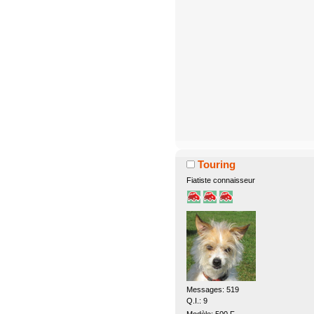
Touring
Fiatiste connaisseur
Messages: 519
Q.I.: 9
Modèle: 500 F