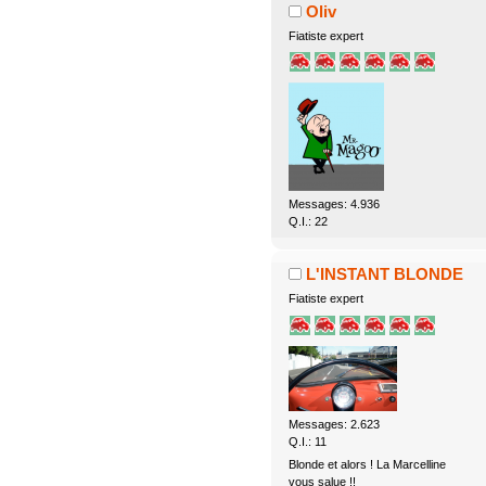
Oliv
Fiatiste expert
Messages: 4.936
Q.I.: 22
L'INSTANT BLONDE
Fiatiste expert
Messages: 2.623
Q.I.: 11
Blonde et alors ! La Marcelline
vous salue !!