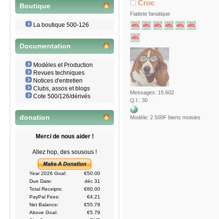
Croc
Boutique
Fiatiste fanatique
La boutique 500-126
Documentation
Modèles et Production
Revues techniques
Notices d'entretien
Clubs, assos et blogs
Messages: 15.602
Cote 500/126/dérivés
Q.I.: 30
donation
Modèle: 2 500F biens moisies
Merci de nous aider !
Allez hop, des sousous !
Year 2026 Goal:
€50.00
Due Date:
déc 31
Total Receipts:
€60.00
PayPal Fees:
€4.21
Net Balance:
€55.79
Above Goal:
€5.79