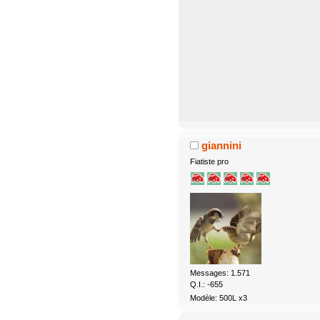
giannini
Fiatiste pro
Messages: 1.571
Q.I.: -655
Modèle: 500L x3