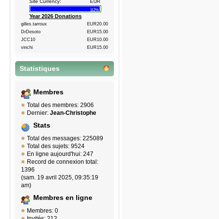
Site Currency:
EUR
112%
Year 2026 Donations
gilles.tarroux
EUR20.00
DrDesoto
EUR15.00
JCC10
EUR10.00
vinchi
EUR15.00
Statistiques
Membres
Total des membres: 2906
Dernier:
Jean-Christophe
Stats
Total des messages: 225089
Total des sujets: 9524
En ligne aujourd'hui: 247
Record de connexion total:
1396
(sam. 19 avril 2025, 09:35:19
am)
Membres en ligne
Membres: 0
Invités: 212