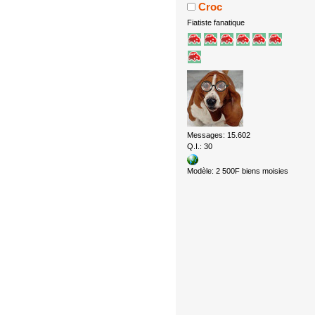
Croc
Fiatiste fanatique
Messages: 15.602
Q.I.: 30
Modèle: 2 500F biens moisies