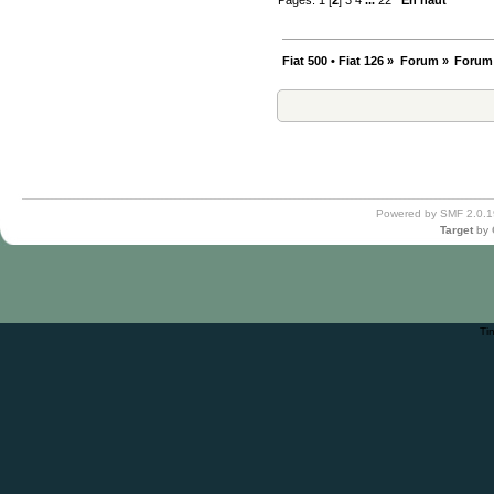
Pages:
1
[
2
]
3
4
...
22
En haut
Fiat 500 • Fiat 126
»
Forum
»
Forum
Powered by SMF 2.0.1
Target
by
Ti