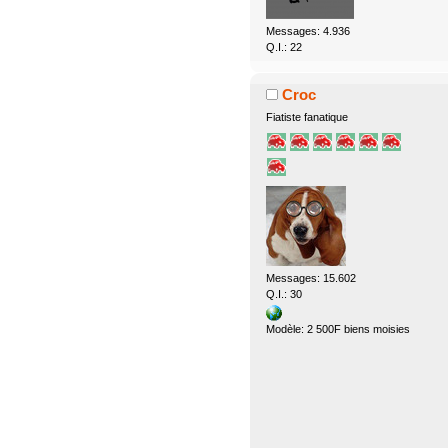
Messages: 4.936
Q.I.: 22
Croc
Fiatiste fanatique
Messages: 15.602
Q.I.: 30
Modèle: 2 500F biens moisies