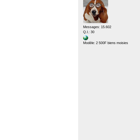
Messages: 15.602
Q.I.: 30
Modèle: 2 500F biens moisies