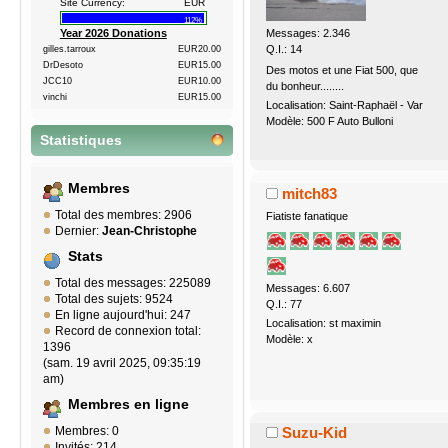
Site Currency:
EUR
112%
Messages: 2.346
Year 2026 Donations
Q.I.: 14
gilles.tarroux
EUR20.00
DrDesoto
EUR15.00
Des motos et une Fiat 500, que
JCC10
EUR10.00
du bonheur........
vinchi
EUR15.00
Localisation: Saint-Raphaël - Var
Modèle: 500 F Auto Bulloni
Statistiques
Membres
mitch83
Total des membres: 2906
Fiatiste fanatique
Dernier:
Jean-Christophe
Stats
Total des messages: 225089
Messages: 6.607
Total des sujets: 9524
Q.I.: 77
En ligne aujourd'hui: 247
Localisation: st maximin
Record de connexion total:
Modèle: x
1396
(sam. 19 avril 2025, 09:35:19
am)
Membres en ligne
Membres: 0
Suzu-Kid
Invités: 214