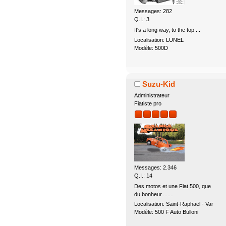
Messages: 282
Q.I.: 3
It's a long way, to the top ...
Localisation: LUNEL
Modèle: 500D
Suzu-Kid
Administrateur
Fiatiste pro
Messages: 2.346
Q.I.: 14
Des motos et une Fiat 500, que
du bonheur........
Localisation: Saint-Raphaël - Var
Modèle: 500 F Auto Bulloni