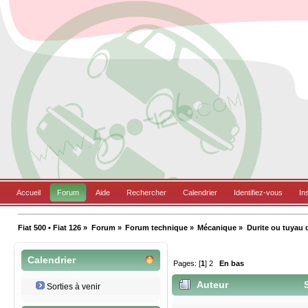
Accueil
Forum
Aide
Rechercher
Calendrier
Identifiez-vous
In
Fiat 500 • Fiat 126
»
Forum
»
Forum technique
»
Mécanique
»
Durite ou tuyau 
Calendrier
Pages: [
1
]
2
En bas
Auteur
S
Sorties à venir