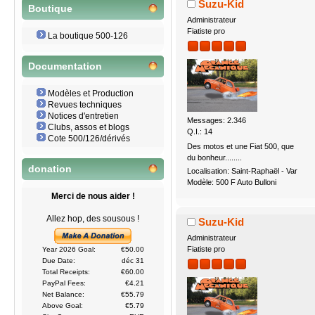
Suzu-Kid
Boutique
Administrateur
Fiatiste pro
La boutique 500-126
Documentation
Modèles et Production
Revues techniques
Notices d'entretien
Messages: 2.346
Clubs, assos et blogs
Q.I.: 14
Cote 500/126/dérivés
Des motos et une Fiat 500, que
du bonheur........
donation
Localisation: Saint-Raphaël - Var
Modèle: 500 F Auto Bulloni
Merci de nous aider !
Allez hop, des sousous !
Suzu-Kid
Administrateur
Fiatiste pro
Year 2026 Goal:
€50.00
Due Date:
déc 31
Total Receipts:
€60.00
PayPal Fees:
€4.21
Net Balance:
€55.79
Above Goal:
€5.79