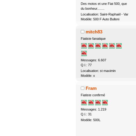
Des motos et une Fiat 500, que
du bonheur........
Localisation: Saint-Raphaël - Var
Modèle: 500 F Auto Bulloni
mitch83
Fiatiste fanatique
Messages: 6.607
Q.I.: 77
Localisation: st maximin
Modèle: x
Fram
Fiatiste confirmé
Messages: 1.219
Q.I.: 31
Modèle: 500L