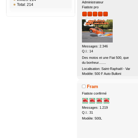
Administrateur
Total: 214
Fiatiste pro
Messages: 2.346
Q.I.: 14
Des motos et une Fiat 500, que
du bonheur........
Localisation: Saint-Raphaël - Var
Modèle: 500 F Auto Bulloni
Fram
Fiatiste confirmé
Messages: 1.219
Q.I.: 31
Modèle: 500L