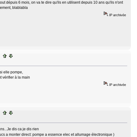
t dépuis 6 mois, on va te dire qu'ils en utilisent depuis 10 ans qu'ils n'ont
tement, blablabla
IP archivée
 si elle pompe,
t vérifier à la main
IP archivée
ns...Je dis ca je dis rien
rucs a monter direct: pompe a essence elec et allumage électronique )