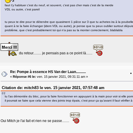
faut t'y habituer c'est du neuf, et souvent, c'est pas cher mais c'est de la merde
VDL ou autre, c'est pareil
tu peux te dire pour te détendre que quasiment 1 pièce sur 3 que tu achetes ira à la poubelle,
quant à te la faire échanger (idem VDL ou autre), je pense que tu peux oublier surtout dépuis 6
problème, que c'est probablement toi qui n'a pas su la monter correctement, blablabla
du retour......... je pensais pas a ce point là.......
Re: Pompe à essence HS Van der Laan...........
«
Réponse #6 le:
ven. 15 janvier 2021, 09:31:11 am »
Citation de: mitch83 le ven. 15 janvier 2021, 07:57:48 am
tu l'as démontée du bloc, pour la faire fonctionner en appuyant à la main pour voir si elle po
il pourrait se faire que cela vienne des joints trop épais, c'est pour ça qu'avant il faut vérifier à
Oui Mitch je l'ai fait et rien ne se passe........