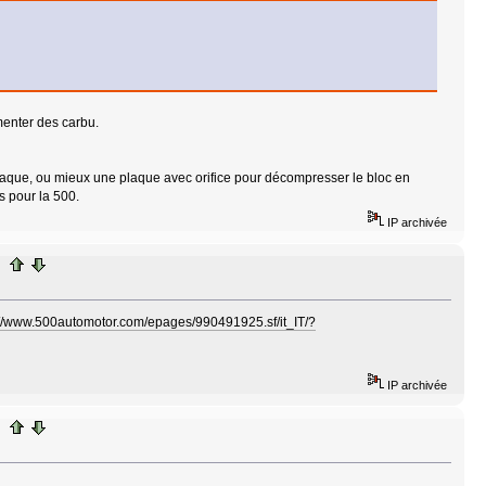
menter des carbu.
 plaque, ou mieux une plaque avec orifice pour décompresser le bloc en
s pour la 500.
IP archivée
://www.500automotor.com/epages/990491925.sf/it_IT/?
IP archivée