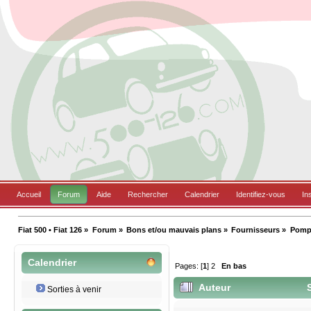
Accueil
Forum
Aide
Rechercher
Calendrier
Identifiez-vous
In
Fiat 500 • Fiat 126
»
Forum
»
Bons et/ou mauvais plans
»
Fournisseurs
»
Pompe
Calendrier
Pages: [
1
]
2
En bas
Auteur
S
Sorties à venir