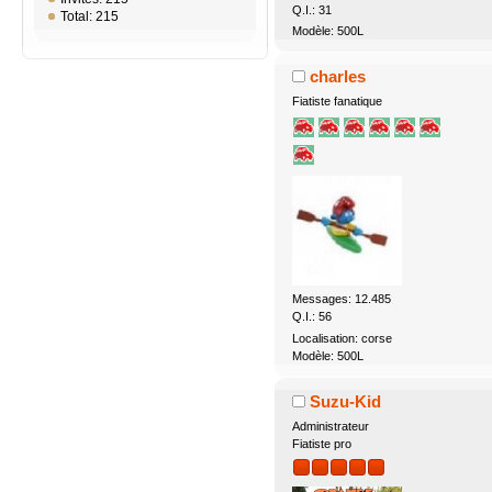
Q.I.: 31
Total: 215
Modèle: 500L
charles
Fiatiste fanatique
Messages: 12.485
Q.I.: 56
Localisation: corse
Modèle: 500L
Suzu-Kid
Administrateur
Fiatiste pro