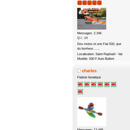
Messages: 2.346
Q.I.: 14
Des motos et une Fiat 500, que
du bonheur........
Localisation: Saint-Raphaël - Var
Modèle: 500 F Auto Bulloni
charles
Fiatiste fanatique
Messages: 12.485