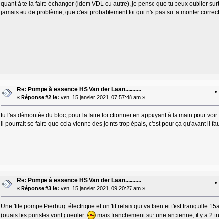
quant à te la faire échanger (idem VDL ou autre), je pense que tu peux oublier surtou
jamais eu de problème, que c'est probablement toi qui n'a pas su la monter correc
Re: Pompe à essence HS Van der Laan...........
«
Réponse #2 le:
ven. 15 janvier 2021, 07:57:48 am »
tu l'as démontée du bloc, pour la faire fonctionner en appuyant à la main pour voir
il pourrait se faire que cela vienne des joints trop épais, c'est pour ça qu'avant il fau
Re: Pompe à essence HS Van der Laan...........
«
Réponse #3 le:
ven. 15 janvier 2021, 09:20:27 am »
Une 'tite pompe Pierburg électrique et un 'tit relais qui va bien et t'est tranquille 15a
(ouais les puristes vont gueuler
mais franchement sur une ancienne, il y a 2 t