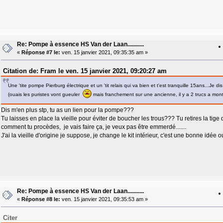
Re: Pompe à essence HS Van der Laan...........
«
Réponse #7 le:
ven. 15 janvier 2021, 09:35:35 am »
Citation de: Fram le ven. 15 janvier 2021, 09:20:27 am
Une 'tite pompe Pierburg électrique et un 'tit relais qui va bien et t'est tranquille 15ans...Je dis 
(ouais les puristes vont gueuler
mais franchement sur une ancienne, il y a 2 trucs a mont
Dis m'en plus stp, tu as un lien pour la pompe???
Tu laisses en place la vieille pour éviter de boucher les trous??? Tu retires la tige
comment tu procèdes, je vais faire ça, je veux pas être emmerdé.......
J'ai la vieille d'origine je suppose, je change le kit intérieur, c'est une bonne idée
Re: Pompe à essence HS Van der Laan...........
«
Réponse #8 le:
ven. 15 janvier 2021, 09:35:53 am »
Citer