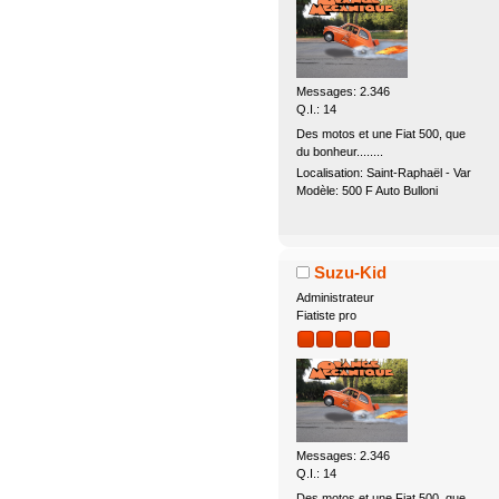
Messages: 2.346
Q.I.: 14
Des motos et une Fiat 500, que
du bonheur........
Localisation: Saint-Raphaël - Var
Modèle: 500 F Auto Bulloni
Suzu-Kid
Administrateur
Fiatiste pro
Messages: 2.346
Q.I.: 14
Des motos et une Fiat 500, que