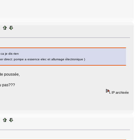
ca je dis rien
er direct: pompe a essence elec et allumage électronique )
 de poussée,
 ou pas???
IP archivée