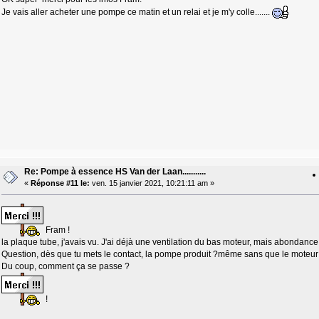
Je vais aller acheter une pompe ce matin et un relai et je m'y colle.......
Re: Pompe à essence HS Van der Laan...........
«
Réponse #11 le:
ven. 15 janvier 2021, 10:21:11 am »
Fram !
la plaque tube, j'avais vu. J'ai déjà une ventilation du bas moteur, mais abondance
Question, dès que tu mets le contact, la pompe produit ?même sans que le mote
Du coup, comment ça se passe ?
!