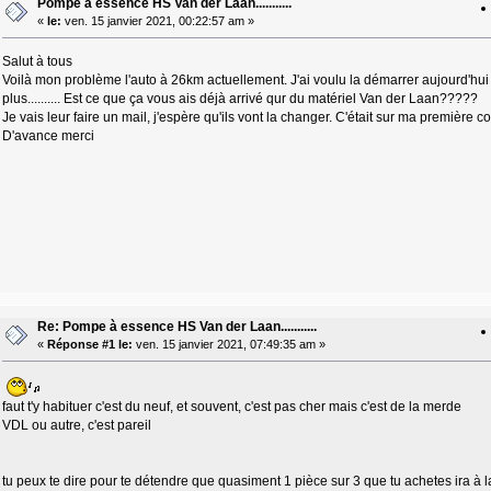
Pompe à essence HS Van der Laan...........
«
le:
ven. 15 janvier 2021, 00:22:57 am »
Salut à tous
Voilà mon problème l'auto à 26km actuellement. J'ai voulu la démarrer aujourd'hui et 
plus.......... Est ce que ça vous ais déjà arrivé qur du matériel Van der Laan?????
Je vais leur faire un mail, j'espère qu'ils vont la changer. C'était sur ma premiè
D'avance merci
Re: Pompe à essence HS Van der Laan...........
«
Réponse #1 le:
ven. 15 janvier 2021, 07:49:35 am »
faut t'y habituer c'est du neuf, et souvent, c'est pas cher mais c'est de la merde
VDL ou autre, c'est pareil
tu peux te dire pour te détendre que quasiment 1 pièce sur 3 que tu achetes ira à l