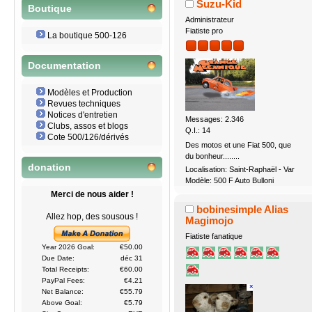
Suzu-Kid
Boutique
Administrateur
Fiatiste pro
La boutique 500-126
Documentation
Modèles et Production
Revues techniques
Notices d'entretien
Messages: 2.346
Clubs, assos et blogs
Q.I.: 14
Cote 500/126/dérivés
Des motos et une Fiat 500, que
du bonheur........
donation
Localisation: Saint-Raphaël - Var
Modèle: 500 F Auto Bulloni
Merci de nous aider !
bobinesimple Alias
Allez hop, des sousous !
Magimojo
Fiatiste fanatique
Year 2026 Goal:
€50.00
Due Date:
déc 31
Total Receipts:
€60.00
PayPal Fees:
€4.21
Net Balance:
€55.79
Above Goal:
€5.79