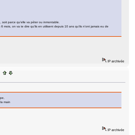
 soit parce qu'elle va péter ou inmontable.
 mois, on va te dire qu'ils en utilisent depuis 10 ans qu'ils n'ont jamais eu de
IP archivée
mpe,
 la main
IP archivée