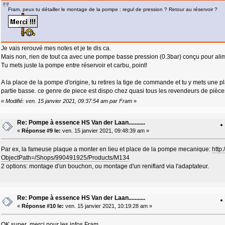
Fram, peux tu détailler le montage de la pompe : regul de pression ? Retour au réservoir ?
Je vais rerouvé mes notes et je te dis ca.
Mais non, rien de tout ca avec une pompe basse pression (0.3bar) conçu pour ali
Tu mets juste la pompe entre réservoir et carbu, point!
A la place de la pompe d'origine, tu retires la tige de commande et tu y mets une
partie basse. ce genre de piece est dispo chez quasi tous les revendeurs de pièce
«
Modifié: ven. 15 janvier 2021, 09:37:54 am par Fram
»
Re: Pompe à essence HS Van der Laan...........
«
Réponse #9 le:
ven. 15 janvier 2021, 09:48:39 am »
Par ex, la fameuse plaque a monter en lieu et place de la pompe mecanique:
http
ObjectPath=/Shops/990491925/Products/M134
2 options: montage d'un bouchon, ou montage d'un reniflard via l'adaptateur.
Re: Pompe à essence HS Van der Laan...........
«
Réponse #10 le:
ven. 15 janvier 2021, 10:19:28 am »
OK super merci pour les infos Fram.