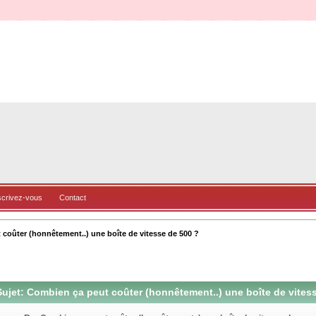
scrivez-vous
Contact
coûter (honnêtement..) une boîte de vitesse de 500 ?
ujet: Combien ça peut coûter (honnêtement..) une boîte de vitess