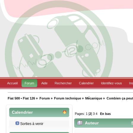
Accueil
Forum
Aide
Rechercher
Calendrier
Identifiez-vous
In
Fiat 500 • Fiat 126
»
Forum
»
Forum technique
»
Mécanique
»
Combien ça peut 
Calendrier
Pages:
1
[
2
]
3
4
En bas
Auteur
S
Sorties à venir