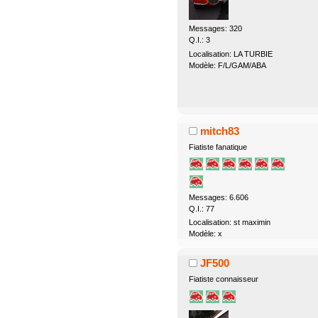
Messages: 320
Q.I.: 3
Localisation: LA TURBIE
Modèle: F/L/GAM/ABA
mitch83
Fiatiste fanatique
Messages: 6.606
Q.I.: 77
Localisation: st maximin
Modèle: x
JF500
Fiatiste connaisseur