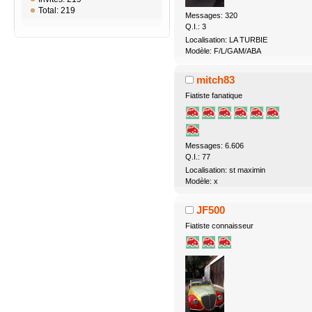
Total: 219
Messages: 320
Q.I.: 3
Localisation: LA TURBIE
Modèle: F/L/GAM/ABA
mitch83
Fiatiste fanatique
Messages: 6.606
Q.I.: 77
Localisation: st maximin
Modèle: x
JF500
Fiatiste connaisseur