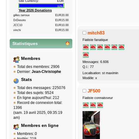
Site Currency:
EUR
112%
Year 2026 Donations
gilles.tarroux
EUR20.00
DrDesoto
EUR15.00
JCC10
EUR10.00
vinchi
EUR15.00
mitch83
Fiatiste fanatique
Statistiques
Membres
Messages: 6.606
Total des membres: 2906
Q.I.: 77
Dernier:
Jean-Christophe
Localisation: st maximin
Modèle: x
Stats
Total des messages: 225076
JF500
Total des sujets: 9524
En ligne aujourd'hui: 212
Fiatiste connaisseur
Record de connexion total:
1396
(sam. 19 avril 2025, 09:35:19
am)
Membres en ligne
Membres: 0
Invités: 219