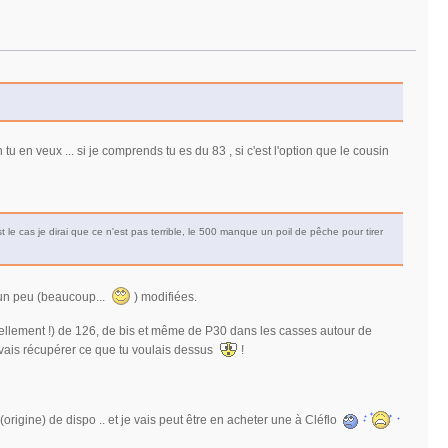
tu en veux ... si je comprends tu es du 83 , si c'est l'option que le cousin
le cas je dirai que ce n'est pas terrible, le 500 manque un poil de pêche pour tirer
s un peu (beaucoup...
) modifiées.
réellement !) de 126, de bis et même de P30 dans les casses autour de
ouvais récupérer ce que tu voulais dessus
!
origine) de dispo .. et je vais peut être en acheter une à Cléflo