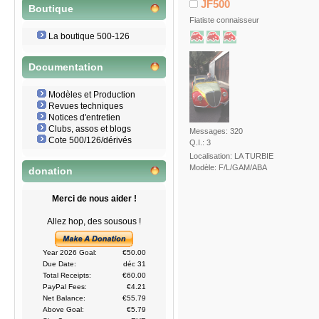
JF500
Boutique
Fiatiste connaisseur
La boutique 500-126
Documentation
Modèles et Production
Revues techniques
Notices d'entretien
Clubs, assos et blogs
Messages: 320
Cote 500/126/dérivés
Q.I.: 3
Localisation: LA TURBIE
Modèle: F/L/GAM/ABA
donation
Merci de nous aider !
Allez hop, des sousous !
Year 2026 Goal:
€50.00
Due Date:
déc 31
Total Receipts:
€60.00
PayPal Fees:
€4.21
Net Balance:
€55.79
Above Goal:
€5.79