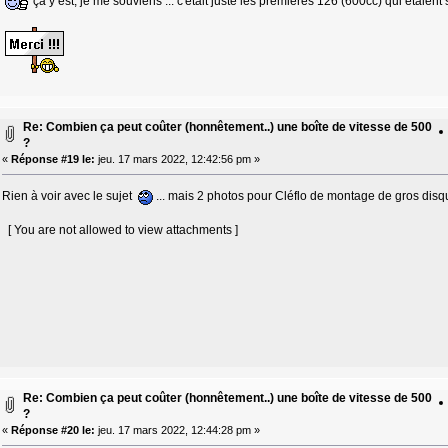
ça y est, je me souviens ... c'était juste les premières 126 (600cc) qui étaient 
Re: Combien ça peut coûter (honnêtement..) une boîte de vitesse de 500
?
«
Réponse #19 le:
jeu. 17 mars 2022, 12:42:56 pm »
Rien à voir avec le sujet
... mais 2 photos pour Cléflo de montage de gros disq
[ You are not allowed to view attachments ]
Re: Combien ça peut coûter (honnêtement..) une boîte de vitesse de 500
?
«
Réponse #20 le:
jeu. 17 mars 2022, 12:44:28 pm »