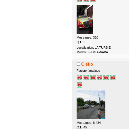
Messages: 320
Q.I.: 3
Localisation: LA TURBIE
Modèle: F/L/GAM/ABA
Cléflo
Fiatiste fanatique
Messages: 8.484
Q.I.: 45