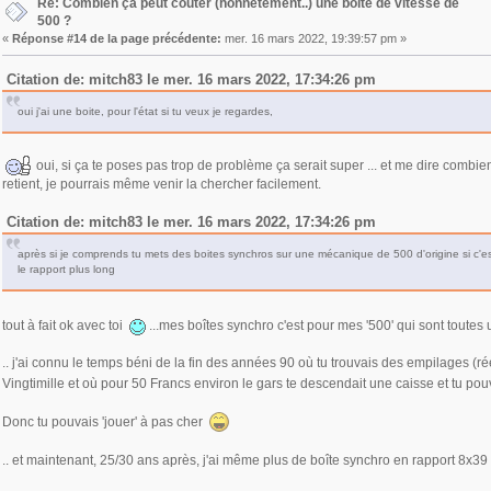
Re: Combien ça peut coûter (honnêtement..) une boîte de vitesse de
500 ?
«
Réponse #14 de la page précédente:
mer. 16 mars 2022, 19:39:57 pm »
Citation de: mitch83 le mer. 16 mars 2022, 17:34:26 pm
oui j'ai une boite, pour l'état si tu veux je regardes,
oui, si ça te poses pas trop de problème ça serait super ... et me dire combien 
retient, je pourrais même venir la chercher facilement.
Citation de: mitch83 le mer. 16 mars 2022, 17:34:26 pm
après si je comprends tu mets des boites synchros sur une mécanique de 500 d'origine si c'est 
le rapport plus long
tout à fait ok avec toi
...mes boîtes synchro c'est pour mes '500' qui sont toute
.. j'ai connu le temps béni de la fin des années 90 où tu trouvais des empilages (
Vingtimille et où pour 50 Francs environ le gars te descendait une caisse et tu p
Donc tu pouvais 'jouer' à pas cher
.. et maintenant, 25/30 ans après, j'ai même plus de boîte synchro en rapport 8x39 (