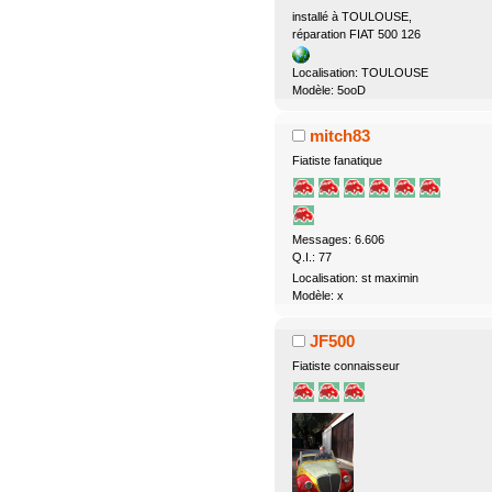
installé à TOULOUSE,
réparation FIAT 500 126
Localisation: TOULOUSE
Modèle: 5ooD
mitch83
Fiatiste fanatique
Messages: 6.606
Q.I.: 77
Localisation: st maximin
Modèle: x
JF500
Fiatiste connaisseur