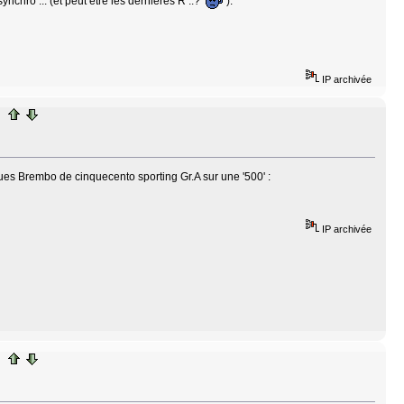
synchro ... (et peut être les dernières R ..?
).
IP archivée
ues Brembo de cinquecento sporting Gr.A sur une '500' :
IP archivée