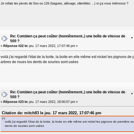
Je refais les pivots de 5oo ou 126 (bagues, alésage, silembloc ...) si ça vous intéresse ?
Re: Combien ça peut coûter (honnêtement..) une boîte de vitesse de
500 ?
«
Réponse #22 le:
jeu. 17 mars 2022, 17:07:46 pm »
voilà j'ai regardé l'état de la boite, la boite en elle même est nickel les pignons d
arbres de roues les dents de souries sont usées
Re: Combien ça peut coûter (honnêtement..) une boîte de vitesse de
500 ?
«
Réponse #23 le:
jeu. 17 mars 2022, 18:00:07 pm »
Citation de: mitch83 le jeu. 17 mars 2022, 17:07:46 pm
voilà j'ai regardé l'état de la boite, la boite en elle même est nickel les pignons de première 
dents de souries sont usées