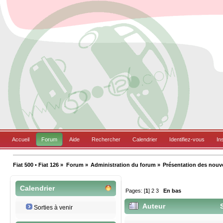
Accueil
Forum
Aide
Rechercher
Calendrier
Identifiez-vous
In
Fiat 500 • Fiat 126
»
Forum
»
Administration du forum
»
Présentation des nou
Calendrier
Pages: [
1
]
2
3
En bas
Auteur
S
Sorties à venir