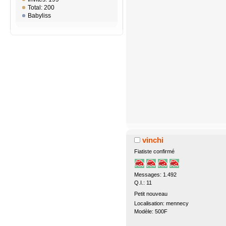
Total: 200
Babyliss
vinchi
Fiatiste confirmé
Messages: 1.492
Q.I.: 11
Petit nouveau
Localisation: mennecy
Modèle: 500F