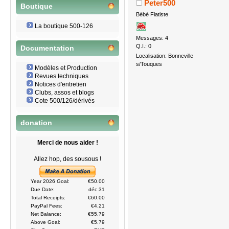
Peter500
Boutique
Bébé Fiatiste
La boutique 500-126
Messages: 4
Q.I.: 0
Documentation
Localisation: Bonneville
s/Touques
Modèles et Production
Revues techniques
Notices d'entretien
Clubs, assos et blogs
Cote 500/126/dérivés
donation
Merci de nous aider !
Allez hop, des sousous !
Year 2026 Goal:
€50.00
Due Date:
déc 31
Total Receipts:
€60.00
PayPal Fees:
€4.21
Net Balance:
€55.79
Above Goal:
€5.79