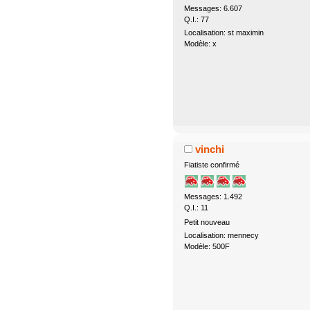
Messages: 6.607
Q.I.: 77
Localisation: st maximin
Modèle: x
vinchi
Fiatiste confirmé
Messages: 1.492
Q.I.: 11
Petit nouveau
Localisation: mennecy
Modèle: 500F