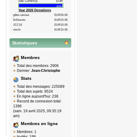
Site Currency:
EUR
112%
Year 2026 Donations
gilles.tarroux
EUR20.00
DrDesoto
EUR15.00
JCC10
EUR10.00
vinchi
EUR15.00
Statistiques
Membres
Total des membres: 2906
Dernier:
Jean-Christophe
Stats
Total des messages: 225089
Total des sujets: 9524
En ligne aujourd'hui: 238
Record de connexion total:
1396
(sam. 19 avril 2025, 09:35:19
am)
Membres en ligne
Membres: 1
Invités: 199