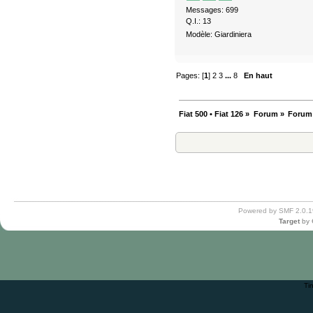
Messages: 699
Q.I.: 13
Modèle: Giardiniera
Pages: [
1
]
2
3
...
8
En haut
Fiat 500 • Fiat 126
»
Forum
»
Forum
Powered by SMF 2.0.1
Target
by
Ti