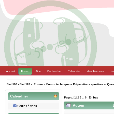
Accueil
Forum
Aide
Rechercher
Calendrier
Identifiez-vous
In
Fiat 500 • Fiat 126
»
Forum
»
Forum technique
»
Préparations sportives
»
Ques
Calendrier
Pages: [
1
]
2
3
...
8
En bas
Auteur
S
Sorties à venir