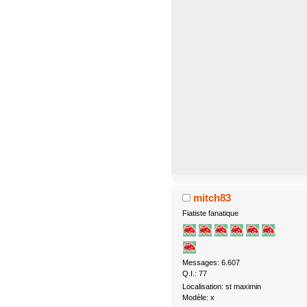
mitch83
Fiatiste fanatique
Messages: 6.607
Q.I.: 77
Localisation: st maximin
Modèle: x