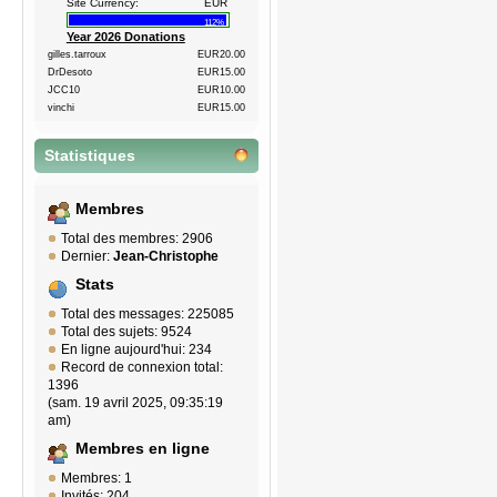
Site Currency:
EUR
112%
Year 2026 Donations
gilles.tarroux
EUR20.00
DrDesoto
EUR15.00
JCC10
EUR10.00
vinchi
EUR15.00
Statistiques
Membres
Total des membres: 2906
Dernier:
Jean-Christophe
Stats
Total des messages: 225085
Total des sujets: 9524
En ligne aujourd'hui: 234
Record de connexion total:
1396
(sam. 19 avril 2025, 09:35:19
am)
Membres en ligne
Membres: 1
Invités: 204