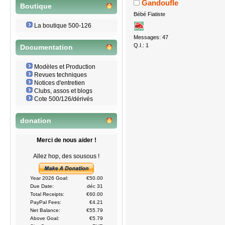
Gandoufle
Boutique
Bébé Fiatiste
La boutique 500-126
Messages: 47
Q.I.: 1
Documentation
Modèles et Production
Revues techniques
Notices d'entretien
Clubs, assos et blogs
Cote 500/126/dérivés
donation
Merci de nous aider !
Allez hop, des sousous !
Year 2026 Goal:
€50.00
Due Date:
déc 31
Total Receipts:
€60.00
PayPal Fees:
€4.21
Net Balance:
€55.79
Above Goal:
€5.79