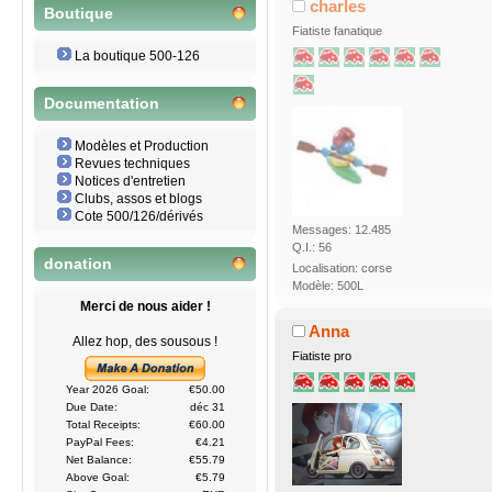
charles
Boutique
Fiatiste fanatique
La boutique 500-126
Documentation
Modèles et Production
Revues techniques
Notices d'entretien
Clubs, assos et blogs
Cote 500/126/dérivés
Messages: 12.485
Q.I.: 56
donation
Localisation: corse
Modèle: 500L
Merci de nous aider !
Anna
Allez hop, des sousous !
Fiatiste pro
Year 2026 Goal:
€50.00
Due Date:
déc 31
Total Receipts:
€60.00
PayPal Fees:
€4.21
Net Balance:
€55.79
Above Goal:
€5.79