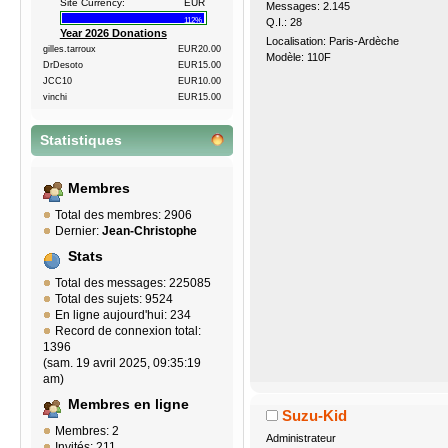
Site Currency:
EUR
Messages: 2.145
Q.I.: 28
112%
Year 2026 Donations
Localisation: Paris-Ardèche
gilles.tarroux
EUR20.00
Modèle: 110F
DrDesoto
EUR15.00
JCC10
EUR10.00
vinchi
EUR15.00
Statistiques
Membres
Total des membres: 2906
Dernier:
Jean-Christophe
Stats
Total des messages: 225085
Total des sujets: 9524
En ligne aujourd'hui: 234
Record de connexion total:
1396
(sam. 19 avril 2025, 09:35:19
am)
Membres en ligne
Suzu-Kid
Membres: 2
Administrateur
Invités: 211