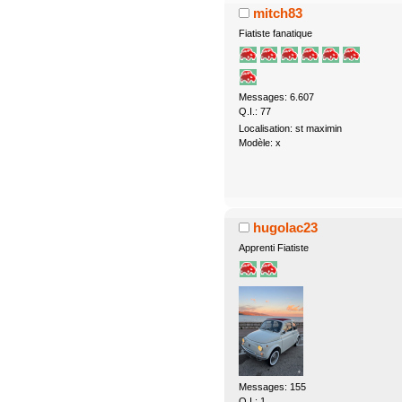
mitch83
Fiatiste fanatique
Messages: 6.607
Q.I.: 77
Localisation: st maximin
Modèle: x
hugolac23
Apprenti Fiatiste
Messages: 155
Q.I.: 1