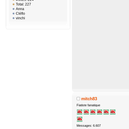
Total: 227
Anna
Cléflo
vinchi
mitch83
Fiatiste fanatique
Messages: 6.607