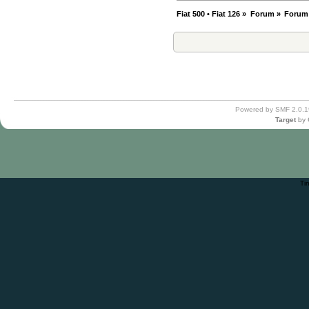
Fiat 500 • Fiat 126
»
Forum
»
Forum
Powered by SMF 2.0.1
Target
by
Ti