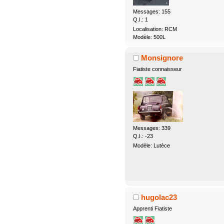
Messages: 155
Q.I.: 1
Localisation: RCM
Modèle: 500L
Monsignore
Fiatiste connaisseur
Messages: 339
Q.I.: -23
Modèle: Lutèce
hugolac23
Apprenti Fiatiste