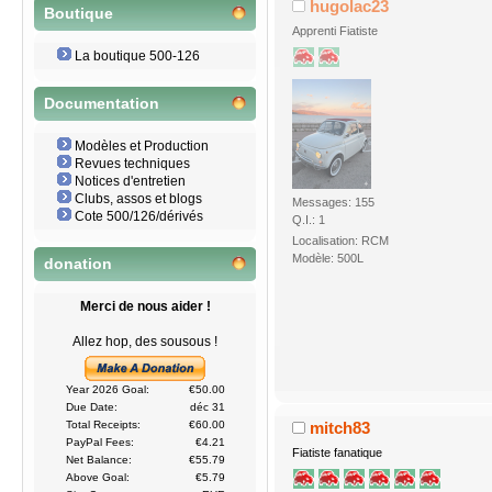
hugolac23
Boutique
Apprenti Fiatiste
La boutique 500-126
Documentation
Modèles et Production
Revues techniques
Notices d'entretien
Clubs, assos et blogs
Messages: 155
Cote 500/126/dérivés
Q.I.: 1
Localisation: RCM
Modèle: 500L
donation
Merci de nous aider !
Allez hop, des sousous !
Year 2026 Goal:
€50.00
Due Date:
déc 31
mitch83
Total Receipts:
€60.00
PayPal Fees:
€4.21
Fiatiste fanatique
Net Balance:
€55.79
Above Goal:
€5.79