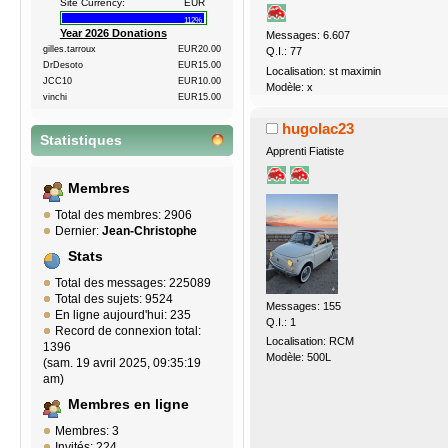
Site Currency:
EUR
112%
Year 2026 Donations
Messages: 6.607
gilles.tarroux
EUR20.00
Q.I.: 77
DrDesoto
EUR15.00
Localisation: st maximin
JCC10
EUR10.00
Modèle: x
vinchi
EUR15.00
hugolac23
Statistiques
Apprenti Fiatiste
Membres
Total des membres: 2906
Dernier:
Jean-Christophe
Stats
Total des messages: 225089
Total des sujets: 9524
Messages: 155
En ligne aujourd'hui: 235
Q.I.: 1
Record de connexion total:
Localisation: RCM
1396
Modèle: 500L
(sam. 19 avril 2025, 09:35:19
am)
Membres en ligne
Membres: 3
Invités: 224