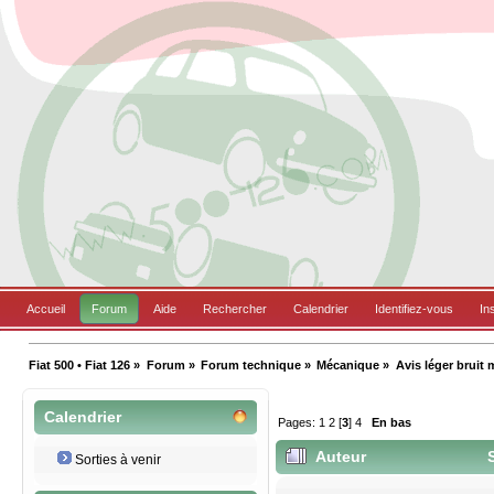
Accueil
Forum
Aide
Rechercher
Calendrier
Identifiez-vous
In
Fiat 500 • Fiat 126
»
Forum
»
Forum technique
»
Mécanique
»
Avis léger bruit 
Calendrier
Pages:
1
2
[
3
]
4
En bas
Auteur
S
Sorties à venir