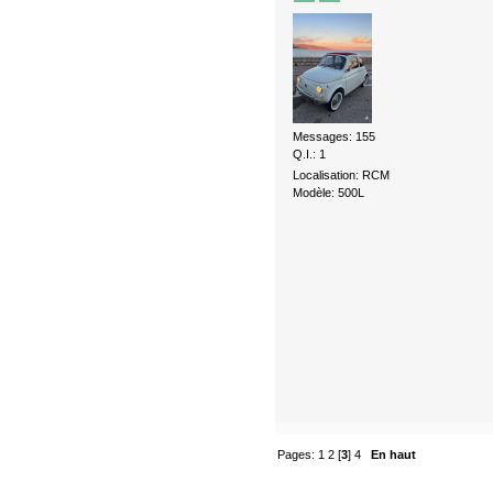
Messages: 155
Q.I.: 1
Localisation: RCM
Modèle: 500L
Pages:
1
2
[
3
]
4
En haut