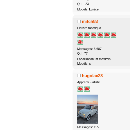
Q.I.: -23
Modèle: Lutèce
mitch83
Fiatiste fanatique
Messages: 6.607
Q.I.: 77
Localisation: st maximin
Modèle: x
hugolac23
Apprenti Fiatiste
Messages: 155