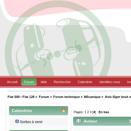
Accueil
Forum
Aide
Rechercher
Calendrier
Identifiez-vous
In
Fiat 500 • Fiat 126
»
Forum
»
Forum technique
»
Mécanique
»
Avis léger bruit 
Calendrier
Pages:
1
2
3
[
4
]
En bas
Auteur
S
Sorties à venir