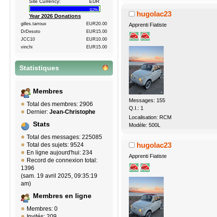
Site Currency:
EUR
112%
hugolac23
Year 2026 Donations
gilles.tarroux
EUR20.00
Apprenti Fiatiste
DrDesoto
EUR15.00
JCC10
EUR10.00
vinchi
EUR15.00
Statistiques
Membres
Messages: 155
Total des membres: 2906
Q.I.: 1
Dernier:
Jean-Christophe
Localisation: RCM
Stats
Modèle: 500L
Total des messages: 225085
hugolac23
Total des sujets: 9524
En ligne aujourd'hui: 234
Apprenti Fiatiste
Record de connexion total:
1396
(sam. 19 avril 2025, 09:35:19
am)
Membres en ligne
Membres: 0
Invités: 209