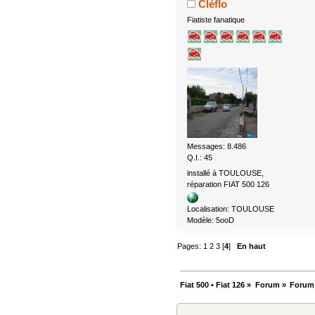
Cléflo
Fiatiste fanatique
Messages: 8.486
Q.I.: 45
installé à TOULOUSE,
réparation FIAT 500 126
Localisation: TOULOUSE
Modèle: 5ooD
Pages:
1
2
3
[
4
]
En haut
Fiat 500 • Fiat 126
»
Forum
»
Forum