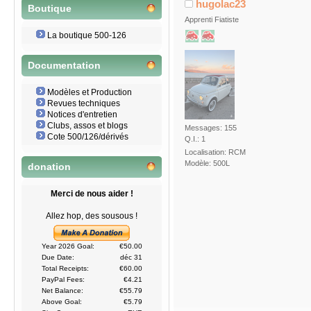
hugolac23
Boutique
Apprenti Fiatiste
La boutique 500-126
Documentation
Modèles et Production
Revues techniques
Notices d'entretien
Clubs, assos et blogs
Messages: 155
Cote 500/126/dérivés
Q.I.: 1
Localisation: RCM
Modèle: 500L
donation
Merci de nous aider !
Allez hop, des sousous !
Year 2026 Goal:
€50.00
Due Date:
déc 31
Total Receipts:
€60.00
PayPal Fees:
€4.21
Net Balance:
€55.79
Above Goal:
€5.79