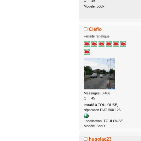
Q.I.: 19
Modèle: 500F
Cléflo
Fiatiste fanatique
Messages: 8.486
Q.I.: 45
installé à TOULOUSE,
réparation FIAT 500 126
Localisation: TOULOUSE
Modèle: 5ooD
hugolac23