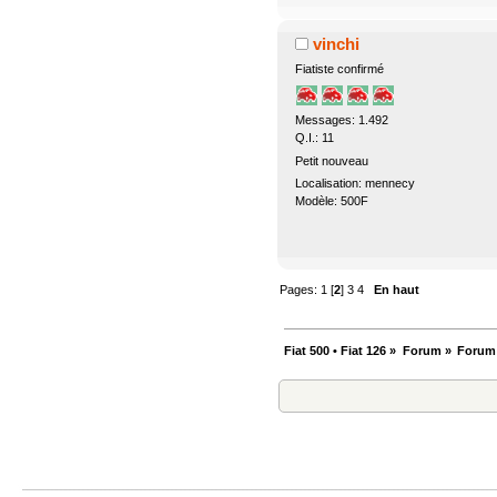
vinchi
Fiatiste confirmé
Messages: 1.492
Q.I.: 11
Petit nouveau
Localisation: mennecy
Modèle: 500F
Pages:
1
[
2
]
3
4
En haut
Fiat 500 • Fiat 126
»
Forum
»
Forum