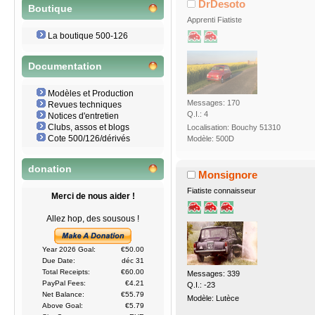
DrDesoto
Boutique
Apprenti Fiatiste
La boutique 500-126
Documentation
Modèles et Production
Messages: 170
Revues techniques
Q.I.: 4
Notices d'entretien
Clubs, assos et blogs
Localisation: Bouchy 51310
Cote 500/126/dérivés
Modèle: 500D
donation
Monsignore
Fiatiste connaisseur
Merci de nous aider !
Allez hop, des sousous !
Year 2026 Goal:
€50.00
Due Date:
déc 31
Total Receipts:
€60.00
Messages: 339
PayPal Fees:
€4.21
Q.I.: -23
Net Balance:
€55.79
Modèle: Lutèce
Above Goal:
€5.79