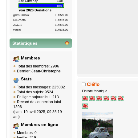
Site Currency:
EUR
112%
Year 2026 Donations
gilles.tarroux
EUR20.00
DrDesoto
EUR15.00
JCC10
EUR10.00
vinchi
EUR15.00
Statistiques
Membres
Total des membres: 2906
Dernier:
Jean-Christophe
Stats
Cléflo
Total des messages: 225082
Fiatiste fanatique
Total des sujets: 9524
En ligne aujourd'hui: 213
Record de connexion total:
1396
(sam. 19 avril 2025, 09:35:19
am)
Membres en ligne
Membres: 0
Invités: 219