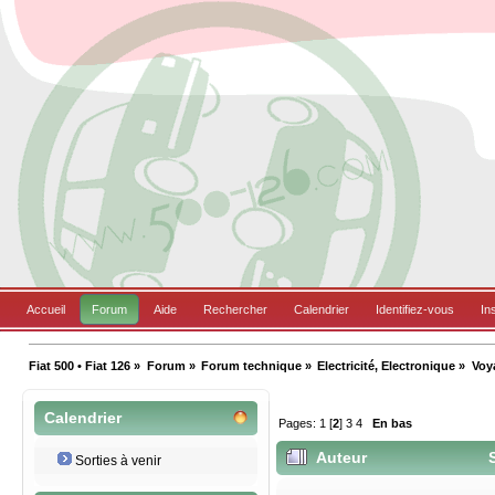
Accueil
Forum
Aide
Rechercher
Calendrier
Identifiez-vous
In
Fiat 500 • Fiat 126
»
Forum
»
Forum technique
»
Electricité, Electronique
»
Voya
Calendrier
Pages:
1
[
2
]
3
4
En bas
Auteur
S
Sorties à venir