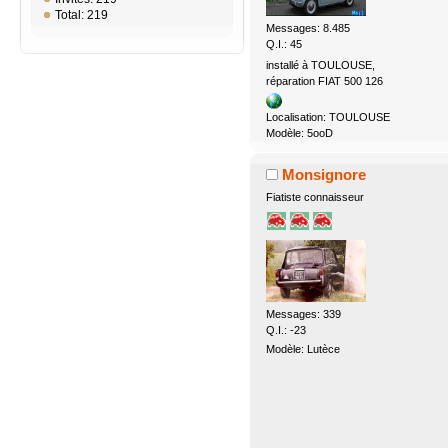
Total: 219
Messages: 8.485
Q.I.: 45
installé à TOULOUSE,
réparation FIAT 500 126
Localisation: TOULOUSE
Modèle: 5ooD
Monsignore
Fiatiste connaisseur
Messages: 339
Q.I.: -23
Modèle: Lutèce