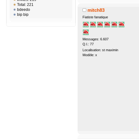
Total: 221
mitch83
bdeedo
bip bip
Fiatiste fanatique
Messages: 6.607
Q.I.: 77
Localisation: st maximin
Modèle: x