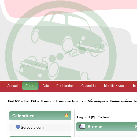
Accueil
Forum
Aide
Rechercher
Calendrier
Identifiez-vous
In
Fiat 500 • Fiat 126
»
Forum
»
Forum technique
»
Mécanique
»
Freins arrières t
Calendrier
Pages:
1
[
2
]
En bas
Auteur
S
Sorties à venir