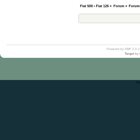
Fiat 500 • Fiat 126
»
Forum
»
Forum
Powered by SMF 2.0.1
Target
by
Ti