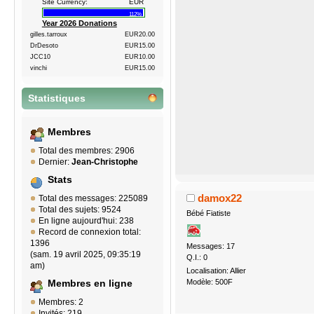
Site Currency:
EUR
112%
Year 2026 Donations
gilles.tarroux
EUR20.00
DrDesoto
EUR15.00
JCC10
EUR10.00
vinchi
EUR15.00
Statistiques
Membres
Total des membres: 2906
Dernier:
Jean-Christophe
Stats
damox22
Total des messages: 225089
Total des sujets: 9524
Bébé Fiatiste
En ligne aujourd'hui: 238
Record de connexion total:
1396
Messages: 17
(sam. 19 avril 2025, 09:35:19
Q.I.: 0
am)
Localisation: Allier
Modèle: 500F
Membres en ligne
Membres: 2
Invités: 219