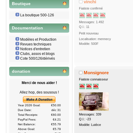
vinchi
Boutique
Fiatiste confirmé
La boutique 500-126
Messages: 1.492
Q.I.: 11
Documentation
Petit nouveau
Localisation: mennecy
Modèles et Production
Modèle: 500F
Revues techniques
Notices d'entretien
Clubs, assos et blogs
Cote 500/126/dérivés
donation
Monsignore
Fiatiste connaisseur
Merci de nous aider !
Allez hop, des sousous !
Year 2026 Goal:
€50.00
Due Date:
déc 31
Messages: 339
Total Receipts:
€60.00
Q.I.: -23
PayPal Fees:
€4.21
Net Balance:
€55.79
Modèle: Lutèce
Above Goal:
€5.79