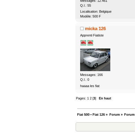
Messages: 12.461
Q.I.: 55
Localisation: Belgique
Modèle: 500 F
micka 126
Apprenti Fiatiste
Messages: 166
Q.I.: 0
haaaa les fiat
Pages:
1
2
[
3
]
En haut
Fiat 500 • Fiat 126
»
Forum
»
Forum