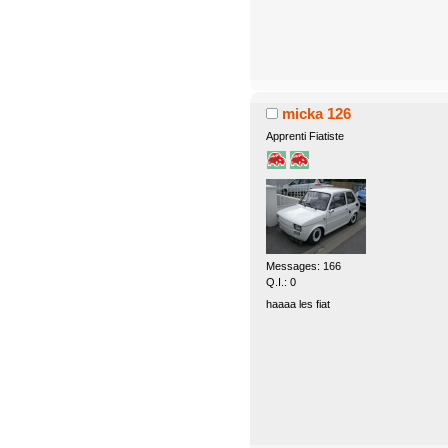
micka 126
Apprenti Fiatiste
Messages: 166
Q.I.: 0
haaaa les fiat