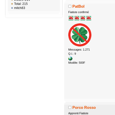
Total: 215
PatBol
mitch83
Fiatiste confirmé
Messages: 1.271
Q.I.: 9
Modèle: 500F
Porco Rosso
Apprenti Fiatiste