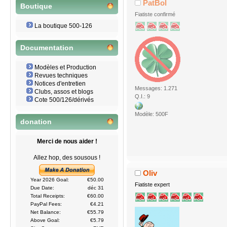
PatBol
Boutique
Fiatiste confirmé
La boutique 500-126
Documentation
Modèles et Production
Revues techniques
Notices d'entretien
Messages: 1.271
Clubs, assos et blogs
Q.I.: 9
Cote 500/126/dérivés
Modèle: 500F
donation
Merci de nous aider !
Allez hop, des sousous !
Oliv
Year 2026 Goal:
€50.00
Fiatiste expert
Due Date:
déc 31
Total Receipts:
€60.00
PayPal Fees:
€4.21
Net Balance:
€55.79
Above Goal:
€5.79