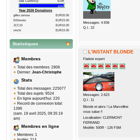
Site Currency:
EUR
112%
Year 2026 Donations
gilles.tarroux
EUR20.00
DrDesoto
EUR15.00
Messages: 4.936
JCC10
EUR10.00
Q.I.: 22
vinchi
EUR15.00
Statistiques
L'INSTANT BLONDE
Membres
Fiatiste expert
Total des membres: 2906
Dernier:
Jean-Christophe
Stats
Total des messages: 225077
Total des sujets: 9524
Messages: 2.623
En ligne aujourd'hui: 220
Q.I.: 11
Record de connexion total:
Blonde et alors ! La Marcelline
1396
vous salue !!
(sam. 19 avril 2025, 09:35:19
Localisation: CLERMONT
am)
FERRAND
Membres en ligne
Modèle: 500R - 126 FSM
Membres: 1
Invités: 214