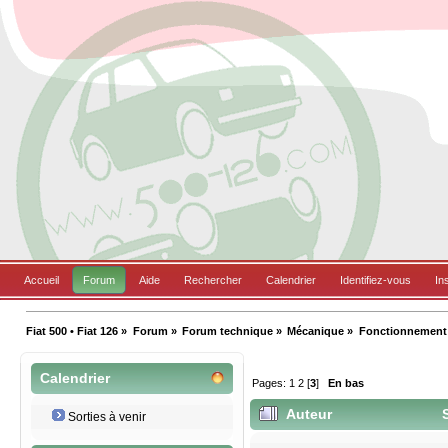
Accueil
Forum
Aide
Rechercher
Calendrier
Identifiez-vous
In
Fiat 500 • Fiat 126
»
Forum
»
Forum technique
»
Mécanique
»
Fonctionnement
Calendrier
Pages:
1
2
[
3
]
En bas
Auteur
S
Sorties à venir