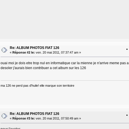
Re: ALBUM PHOTOS FIAT 126
«
Réponse #2 le:
ven. 20 mai 2011, 07:37:47 am »
ouai moi je dois etre trop nul en informatique car la mienne je n'arrive meme pas a
desoler j'aurais bien contribuer a cet album sur les 126
ma 126 ne perd pas d'huile! elle marque son territoire
Re: ALBUM PHOTOS FIAT 126
«
Réponse #3 le:
ven. 20 mai 2011, 07:50:49 am »