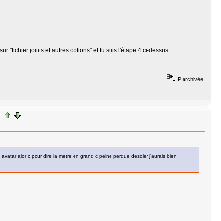
 "fichier joints et autres options" et tu suis l'étape 4 ci-dessus
IP archivée
 avatar alor c pour dire la metre en grand c peine perdue desoler j'aurais bien