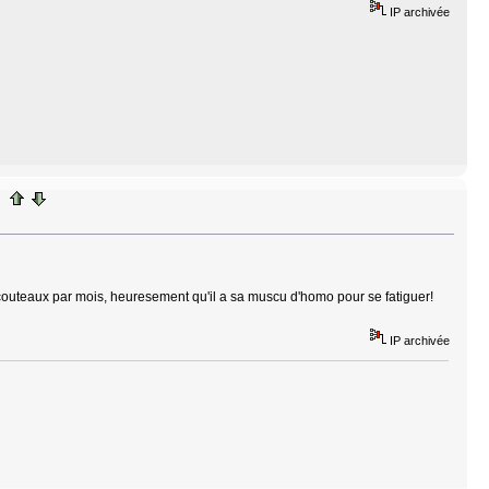
IP archivée
 3 couteaux par mois, heuresement qu'il a sa muscu d'homo pour se fatiguer!
IP archivée