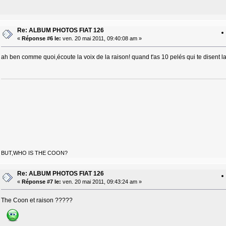
Re: ALBUM PHOTOS FIAT 126
«
Réponse #6 le:
ven. 20 mai 2011, 09:40:08 am »
ah ben comme quoi,écoute la voix de la raison! quand t'as 10 pelés qui te disent 
BUT,WHO IS THE COON?
Re: ALBUM PHOTOS FIAT 126
«
Réponse #7 le:
ven. 20 mai 2011, 09:43:24 am »
The Coon et raison ?????