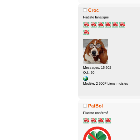
Croc
Fiatiste fanatique
Messages: 15.602
Q.I.: 30
Modèle: 2 500F biens moisies
PatBol
Fiatiste confirmé