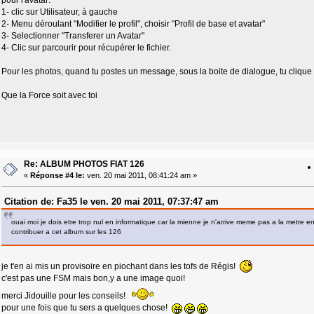
pour l'avatar:
1- clic sur Utilisateur, à gauche
2- Menu déroulant "Modifier le profil", choisir "Profil de base et avatar"
3- Selectionner "Transferer un Avatar"
4- Clic sur parcourir pour récupérer le fichier.
Pour les photos, quand tu postes un message, sous la boite de dialogue, tu clique sur
Que la Force soit avec toi
Re: ALBUM PHOTOS FIAT 126
«
Réponse #4 le:
ven. 20 mai 2011, 08:41:24 am »
Citation de: Fa35 le ven. 20 mai 2011, 07:37:47 am
ouai moi je dois etre trop nul en informatique car la mienne je n'arrive meme pas a la metre en
contribuer a cet album sur les 126
je t'en ai mis un provisoire en piochant dans les tofs de Régis!
c'est pas une FSM mais bon,y a une image quoi!
merci Jidouille pour les conseils!
pour une fois que tu sers a quelques chose!