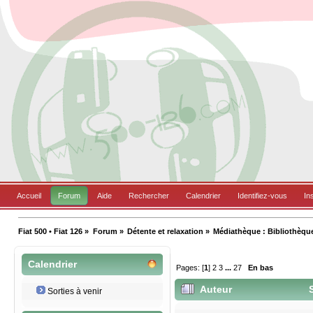
Accueil
Forum
Aide
Rechercher
Calendrier
Identifiez-vous
In
Fiat 500 • Fiat 126
»
Forum
»
Détente et relaxation
»
Médiathèque : Bibliothèqu
Calendrier
Pages: [
1
]
2
3
...
27
En bas
Auteur
S
Sorties à venir