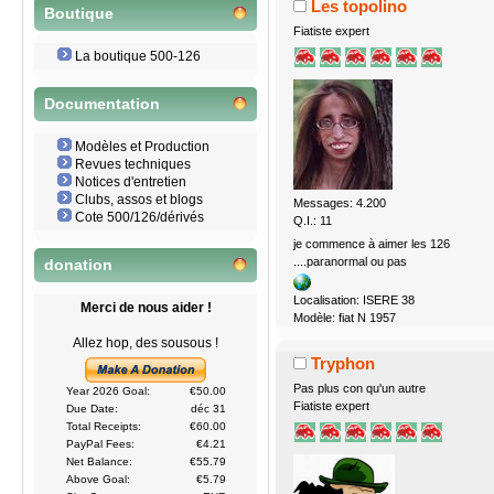
Les topolino
Boutique
Fiatiste expert
La boutique 500-126
Documentation
Modèles et Production
Revues techniques
Notices d'entretien
Clubs, assos et blogs
Messages: 4.200
Cote 500/126/dérivés
Q.I.: 11
je commence à aimer les 126
....paranormal ou pas
donation
Localisation: ISERE 38
Merci de nous aider !
Modèle: fiat N 1957
Allez hop, des sousous !
Tryphon
Pas plus con qu'un autre
Year 2026 Goal:
€50.00
Fiatiste expert
Due Date:
déc 31
Total Receipts:
€60.00
PayPal Fees:
€4.21
Net Balance:
€55.79
Above Goal:
€5.79