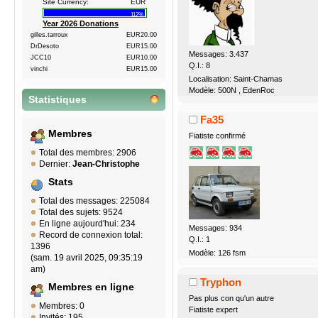
Site Currency:
EUR
112%
Year 2026 Donations
gilles.tarroux
EUR20.00
DrDesoto
EUR15.00
Messages: 3.437
JCC10
EUR10.00
Q.I.: 8
vinchi
EUR15.00
Localisation: Saint-Chamas
Modèle: 500N , EdenRoc
Statistiques
Fa35
Membres
Fiatiste confirmé
Total des membres: 2906
Dernier:
Jean-Christophe
Stats
Total des messages: 225084
Total des sujets: 9524
En ligne aujourd'hui: 234
Messages: 934
Record de connexion total:
Q.I.: 1
1396
Modèle: 126 fsm
(sam. 19 avril 2025, 09:35:19
am)
Tryphon
Membres en ligne
Pas plus con qu'un autre
Membres: 0
Fiatiste expert
Invités: 195