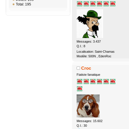
Total: 195
Messages: 3.437
Q.I.: 8
Localisation: Saint-Chamas
Modèle: 500N , EdenRoc
Croc
Fiatiste fanatique
Messages: 15.602
Q.I.: 30