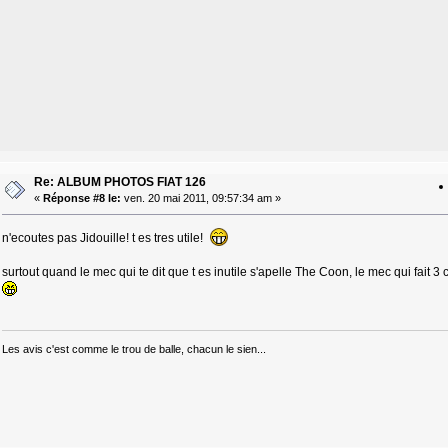
Re: ALBUM PHOTOS FIAT 126
«
Réponse #8 le:
ven. 20 mai 2011, 09:57:34 am »
n'ecoutes pas Jidouille! t es tres utile!
surtout quand le mec qui te dit que t es inutile s'apelle The Coon, le mec qui fait
Les avis c'est comme le trou de balle, chacun le sien...