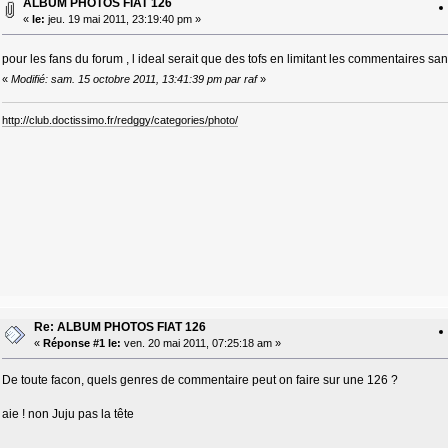
ALBUM PHOTOS FIAT 126
«
le:
jeu. 19 mai 2011, 23:19:40 pm »
pour les fans du forum , l ideal serait que des tofs en limitant les commentaires sans
«
Modifié: sam. 15 octobre 2011, 13:41:39 pm par raf
»
http://club.doctissimo.fr/redggy/categories/photo/
Re: ALBUM PHOTOS FIAT 126
«
Réponse #1 le:
ven. 20 mai 2011, 07:25:18 am »
De toute facon, quels genres de commentaire peut on faire sur une 126 ?
aie ! non Juju pas la tête