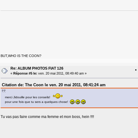
BUT,WHO IS THE COON?
Re: ALBUM PHOTOS FIAT 126
«
Réponse #5 le:
ven. 20 mai 2011, 08:49:40 am »
Citation de: The Coon le ven. 20 mai 2011, 08:41:24 am
merci Jidouille pour les conseils!
pour une fois que tu sers a quelques chose!
Tu vas pas faire comme ma femme et mon boss, hein !!!!