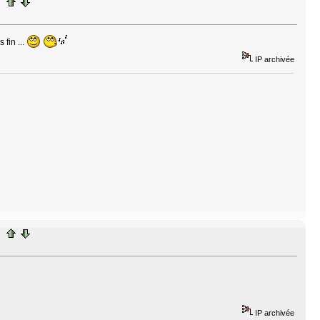
 fin ...
IP archivée
IP archivée