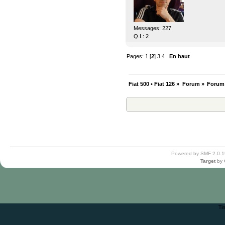
Messages: 227
Q.I.: 2
Pages:
1
[
2
]
3
4
En haut
Fiat 500 • Fiat 126
»
Forum
»
Forum
Powered by SMF 2.0.1
Target
by
Ti