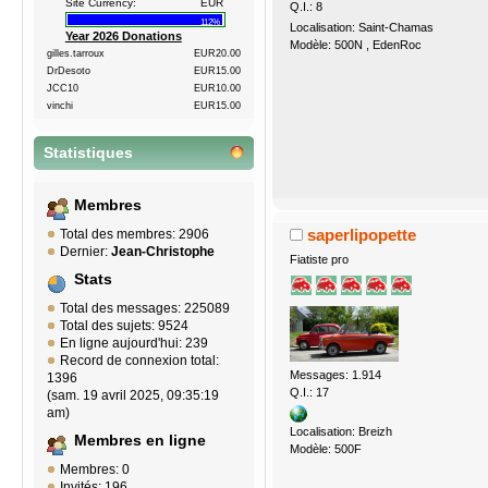
Site Currency:
EUR
Q.I.: 8
112%
Localisation: Saint-Chamas
Year 2026 Donations
Modèle: 500N , EdenRoc
gilles.tarroux
EUR20.00
DrDesoto
EUR15.00
JCC10
EUR10.00
vinchi
EUR15.00
Statistiques
Membres
saperlipopette
Total des membres: 2906
Dernier:
Jean-Christophe
Fiatiste pro
Stats
Total des messages: 225089
Total des sujets: 9524
En ligne aujourd'hui: 239
Record de connexion total:
Messages: 1.914
1396
Q.I.: 17
(sam. 19 avril 2025, 09:35:19
am)
Localisation: Breizh
Membres en ligne
Modèle: 500F
Membres: 0
Invités: 196