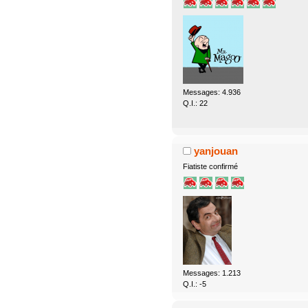
Messages: 4.936
Q.I.: 22
yanjouan
Fiatiste confirmé
Messages: 1.213
Q.I.: -5