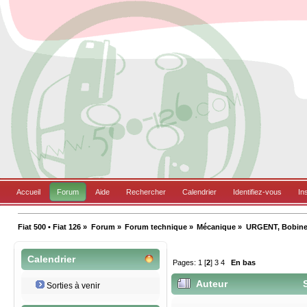
Accueil
Forum
Aide
Rechercher
Calendrier
Identifiez-vous
In
Fiat 500 • Fiat 126
»
Forum
»
Forum technique
»
Mécanique
»
URGENT, Bobine 
Calendrier
Pages:
1
[
2
]
3
4
En bas
Auteur
S
Sorties à venir