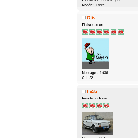
Modèle: Lutece
Oliv
Fiatiste expert
Messages: 4.936
Q.I.: 22
Fa35
Fiatiste confirmé