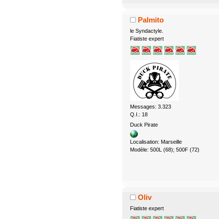
Palmito
le Syndactyle.
Fiatiste expert
Messages: 3.323
Q.I.: 18
Duck Pirate
Localisation: Marseille
Modèle: 500L (68); 500F (72)
Oliv
Fiatiste expert