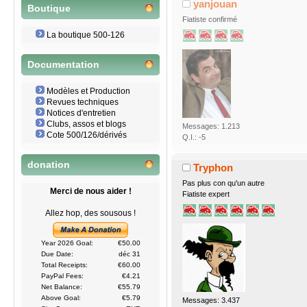
yanjouan
Boutique
Fiatiste confirmé
La boutique 500-126
Documentation
Modèles et Production
Revues techniques
Notices d'entretien
Clubs, assos et blogs
Messages: 1.213
Cote 500/126/dérivés
Q.I.: -5
donation
Tryphon
Pas plus con qu'un autre
Merci de nous aider !
Fiatiste expert
Allez hop, des sousous !
Year 2026 Goal:
€50.00
Due Date:
déc 31
Total Receipts:
€60.00
PayPal Fees:
€4.21
Net Balance:
€55.79
Above Goal:
€5.79
Messages: 3.437