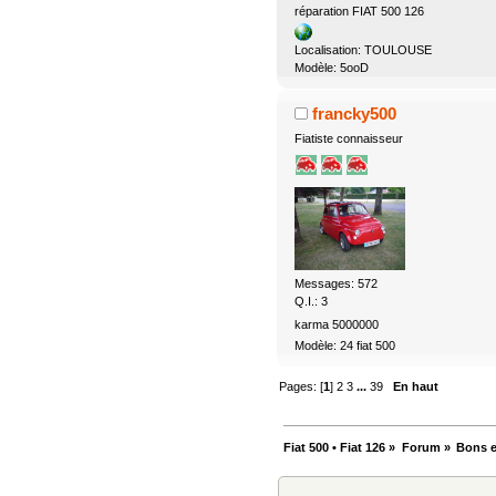
réparation FIAT 500 126
Localisation: TOULOUSE
Modèle: 5ooD
francky500
Fiatiste connaisseur
Messages: 572
Q.I.: 3
karma 5000000
Modèle: 24 fiat 500
Pages: [
1
]
2
3
...
39
En haut
Fiat 500 • Fiat 126
»
Forum
»
Bons e