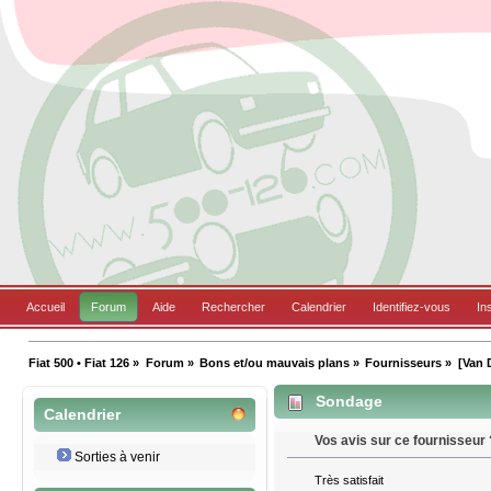
Accueil
Forum
Aide
Rechercher
Calendrier
Identifiez-vous
In
Fiat 500 • Fiat 126
»
Forum
»
Bons et/ou mauvais plans
»
Fournisseurs
»
[Van 
Sondage
Calendrier
Vos avis sur ce fournisseur 
Sorties à venir
Très satisfait