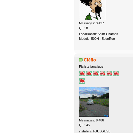
Messages: 3.437
Q.I.: 8
Localisation: Saint-Chamas
Modèle: 500N , EdenRoc
Cléflo
Fiatiste fanatique
Messages: 8.486
Q.I.: 45
installé à TOULOUSE,