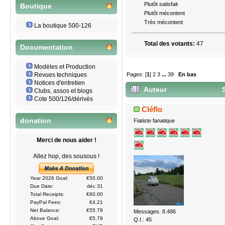
Plutôt satisfait
Boutique
Plutôt mécontent
Très mécontent
La boutique 500-126
Total des votants:
47
Documentation
Modèles et Production
Pages: [
1
]
2
3
...
39
En bas
Revues techniques
Notices d'entretien
Auteur
S
Clubs, assos et blogs
Cote 500/126/dérivés
Cléflo
donation
Fiatiste fanatique
Merci de nous aider !
Allez hop, des sousous !
Year 2026 Goal:
€50.00
Due Date:
déc 31
Total Receipts:
€60.00
PayPal Fees:
€4.21
Net Balance:
€55.79
Messages: 8.486
Above Goal:
€5.79
Q.I.: 45