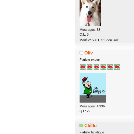
Messages: 33
Q.I.: 3
Modèle: 500 L et Eden Roc
Oliv
Fiatiste expert
Messages: 4.936
Q.I.: 22
Cléflo
Fiatiste fanatique