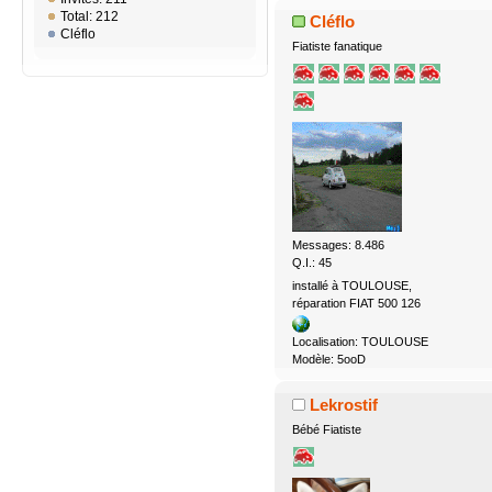
Total: 212
Cléflo
Cléflo
Fiatiste fanatique
Messages: 8.486
Q.I.: 45
installé à TOULOUSE,
réparation FIAT 500 126
Localisation: TOULOUSE
Modèle: 5ooD
Lekrostif
Bébé Fiatiste