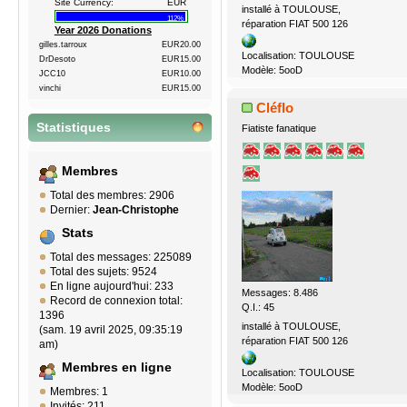
Site Currency:
EUR
installé à TOULOUSE,
112%
réparation FIAT 500 126
Year 2026 Donations
gilles.tarroux
EUR20.00
Localisation: TOULOUSE
DrDesoto
EUR15.00
Modèle: 5ooD
JCC10
EUR10.00
vinchi
EUR15.00
Cléflo
Statistiques
Fiatiste fanatique
Membres
Total des membres: 2906
Dernier:
Jean-Christophe
Stats
Total des messages: 225089
Total des sujets: 9524
En ligne aujourd'hui: 233
Messages: 8.486
Record de connexion total:
Q.I.: 45
1396
installé à TOULOUSE,
(sam. 19 avril 2025, 09:35:19
réparation FIAT 500 126
am)
Membres en ligne
Localisation: TOULOUSE
Modèle: 5ooD
Membres: 1
Invités: 211