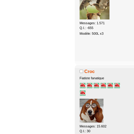
Messages: 1.571
Q.I.: -655
Modèle: 500L x3
Croc
Fiatiste fanatique
Messages: 15.602
Q.I.: 30