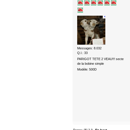
Messages: 8.032
Q.I.: 33
PARIGOT TETE 2 VEAU!!! secte
de la bobine simple
Modèle: 500D
Pages: [
1
]
2
3
En haut