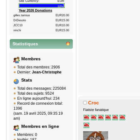
Site Currency:
EUR
112%
Year 2026 Donations
gilles.tarroux
EUR20.00
DrDesoto
EUR15.00
JCC10
EUR10.00
vinchi
EUR15.00
Statistiques
Membres
Total des membres: 2906
Dernier:
Jean-Christophe
Stats
Total des messages: 225084
Total des sujets: 9524
En ligne aujourd'hui: 234
Croc
Record de connexion total:
1396
Fiatiste fanatique
(sam. 19 avril 2025, 09:35:19
am)
Membres en ligne
Membres: 0
Invités: 187