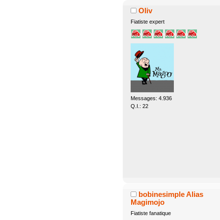
Oliv
Fiatiste expert
Messages: 4.936
Q.I.: 22
bobinesimple Alias
Magimojo
Fiatiste fanatique