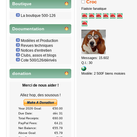
Croc
Boutique
Fiatiste fanatique
La boutique 500-126
Documentation
Modèles et Production
Revues techniques
Notices d'entretien
Clubs, assos et blogs
Messages: 15.602
Cote 500/126/dérivés
Q.I.: 30
donation
Modèle: 2 500F biens moisies
Merci de nous aider !
Allez hop, des sousous !
Year 2026 Goal:
€50.00
Due Date:
déc 31
Total Receipts:
€60.00
PayPal Fees:
€4.21
Net Balance:
€55.79
Above Goal:
€5.79