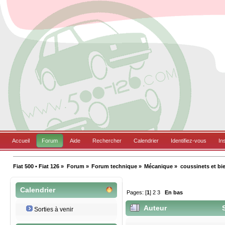
Accueil
Forum
Aide
Rechercher
Calendrier
Identifiez-vous
In
Fiat 500 • Fiat 126
»
Forum
»
Forum technique
»
Mécanique
»
coussinets et bie
Calendrier
Pages: [
1
]
2
3
En bas
Auteur
S
Sorties à venir