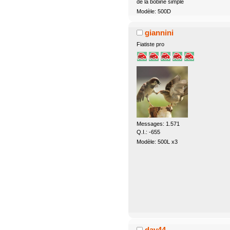
de la bobine simple
Modèle: 500D
giannini
Fiatiste pro
Messages: 1.571
Q.I.: -655
Modèle: 500L x3
dav44