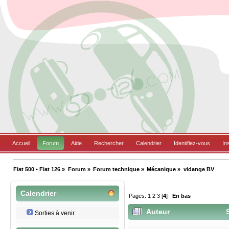
Accueil
Forum
Aide
Rechercher
Calendrier
Identifiez-vous
In
Fiat 500 • Fiat 126
»
Forum
»
Forum technique
»
Mécanique
»
vidange BV
Calendrier
Pages:
1
2
3
[
4
]
En bas
Auteur
S
Sorties à venir