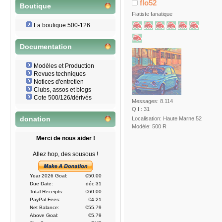
flo52
Boutique
Fiatiste fanatique
La boutique 500-126
Documentation
Modèles et Production
Revues techniques
Notices d'entretien
Clubs, assos et blogs
Cote 500/126/dérivés
Messages: 8.114
Q.I.: 31
Localisation: Haute Marne 52
donation
Modèle: 500 R
Merci de nous aider !
Allez hop, des sousous !
Year 2026 Goal:
€50.00
Due Date:
déc 31
Total Receipts:
€60.00
PayPal Fees:
€4.21
Net Balance:
€55.79
Above Goal:
€5.79