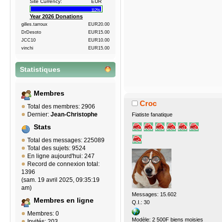
Site Currency:
EUR
112%
Year 2026 Donations
gilles.tarroux
EUR20.00
DrDesoto
EUR15.00
JCC10
EUR10.00
vinchi
EUR15.00
Statistiques
Membres
Croc
Total des membres: 2906
Dernier:
Jean-Christophe
Fiatiste fanatique
Stats
Total des messages: 225089
Total des sujets: 9524
En ligne aujourd'hui: 247
Record de connexion total:
1396
(sam. 19 avril 2025, 09:35:19
am)
Messages: 15.602
Membres en ligne
Q.I.: 30
Membres: 0
Modèle: 2 500F biens moisies
Invités: 203