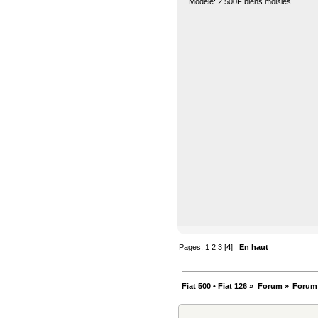
Modèle: 2 500F biens moisies
Pages:
1
2
3
[
4
]
En haut
Fiat 500 • Fiat 126
»
Forum
»
Forum