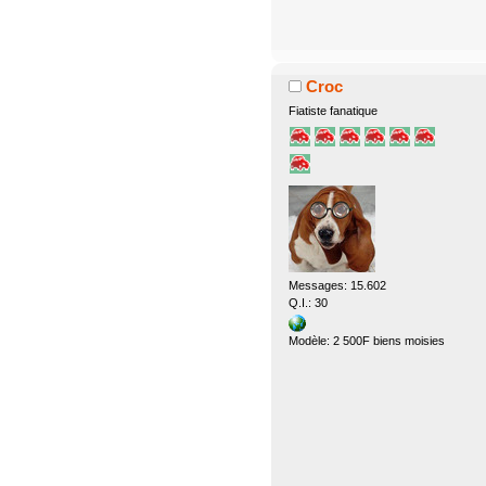
Croc
Fiatiste fanatique
Messages: 15.602
Q.I.: 30
Modèle: 2 500F biens moisies