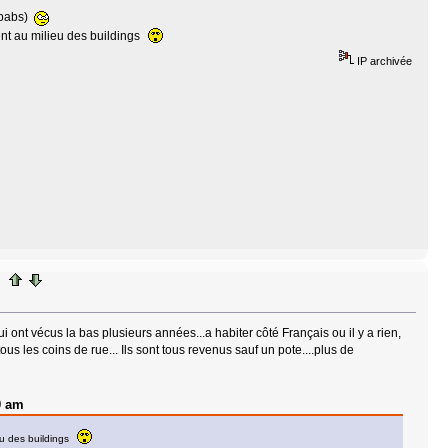
kebabs)
ent au milieu des buildings
IP archivée
i ont vécus la bas plusieurs années...a habiter côté Français ou il y a rien,
ous les coins de rue... Ils sont tous revenus sauf un pote....plus de
0 am
ieu des buildings