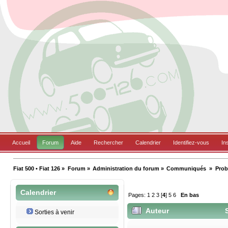
Accueil
Forum
Aide
Rechercher
Calendrier
Identifiez-vous
In
Fiat 500 • Fiat 126
»
Forum
»
Administration du forum
»
Communiqués 
»
Prob
Calendrier
Pages:
1
2
3
[
4
]
5
6
En bas
Auteur
S
Sorties à venir