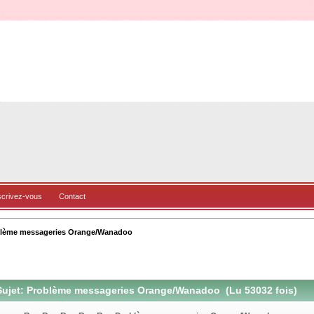
scrivez-vous
Contact
lème messageries Orange/Wanadoo
ujet: Problème messageries Orange/Wanadoo (Lu 53032 fois)