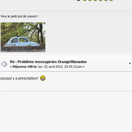
Vive le petit pot de yaourt !
Re : Problème messageries Orange/Wanadoo
«
Réponse #48 le:
lun. 01 avril 2013, 20:43:13 pm »
pouaa! y a prescription!