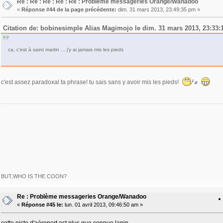
Re : Re : Re : Re : Re : Problème messageries Orange/Wanadoo
«
Réponse #44 de la page précédente:
dim. 31 mars 2013, 23:49:35 pm »
Citation de: bobinesimple Alias Magimojo le dim. 31 mars 2013, 23:33
ca, c'est à saint martin ... j'y ai jamais mis les pieds
c'est assez paradoxal ta phrase! tu sais sans y avoir mis les pieds!
BUT,WHO IS THE COON?
Re : Problème messageries Orange/Wanadoo
«
Réponse #45 le:
lun. 01 avril 2013, 09:46:50 am »