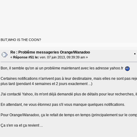
BUT,WHO IS THE COON?
Re : Problème messageries Orange/Wanadoo
«
Réponse #51 le:
ven. 07 juin 2013, 09:39:39 am »
Bon, il semble qu'on ai un problème maintenant avec les adresse yahoo.fr
Certaines notifications n'arrivent pas à leur destinataire, mais elles ne sont pas reje
plus tard (pendant 4 semaines et 2 jours exactement ...)
J'ai contacté Yahoo, ils m'ont déjà demandé plus de détails pour leur recherches, i
En attendant, ne vous étonnez pas s'il vous manque quelques notifications.
Pour Orange/Wanadoo, ça le refait de temps en temps (principalement sur le comp
Ça s'en va et ça revient ...