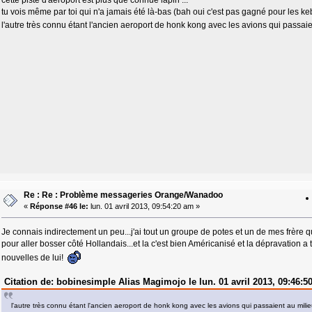
cette piste d'aéroport est plus que connue lapin ...
tu vois même par toi qui n'a jamais été là-bas (bah oui c'est pas gagné pour les 
l'autre très connu étant l'ancien aeroport de honk kong avec les avions qui passai
Re : Re : Problème messageries Orange/Wanadoo
«
Réponse #46 le:
lun. 01 avril 2013, 09:54:20 am »
Je connais indirectement un peu...j'ai tout un groupe de potes et un de mes frère qu
pour aller bosser côté Hollandais...et la c'est bien Américanisé et la dépravation a t
nouvelles de lui!
Citation de: bobinesimple Alias Magimojo le lun. 01 avril 2013, 09:46:5
l'autre très connu étant l'ancien aeroport de honk kong avec les avions qui passaient au mil