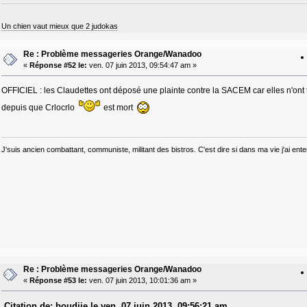
Un chien vaut mieux que 2 judokas
Re : Problème messageries Orange/Wanadoo
«
Réponse #52 le:
ven. 07 juin 2013, 09:54:47 am »
OFFICIEL : les Claudettes ont déposé une plainte contre la SACEM car elles n'ont 
depuis que Crlocrlo
est mort
J'suis ancien combattant, communiste, militant des bistros. C'est dire si dans ma vie j'ai e
Re : Problème messageries Orange/Wanadoo
«
Réponse #53 le:
ven. 07 juin 2013, 10:01:36 am »
Citation de: boudjie le ven. 07 juin 2013, 09:56:21 am