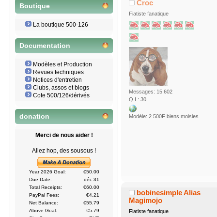
Croc
Boutique
Fiatiste fanatique
La boutique 500-126
Documentation
Modèles et Production
Revues techniques
Notices d'entretien
Clubs, assos et blogs
Messages: 15.602
Cote 500/126/dérivés
Q.I.: 30
donation
Modèle: 2 500F biens moisies
Merci de nous aider !
Allez hop, des sousous !
Year 2026 Goal:
€50.00
Due Date:
déc 31
Total Receipts:
€60.00
bobinesimple Alias
PayPal Fees:
€4.21
Magimojo
Net Balance:
€55.79
Above Goal:
€5.79
Fiatiste fanatique