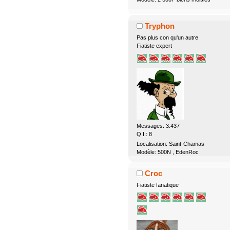
Tryphon
Pas plus con qu'un autre
Fiatiste expert
Messages: 3.437
Q.I.: 8
Localisation: Saint-Chamas
Modèle: 500N , EdenRoc
Croc
Fiatiste fanatique