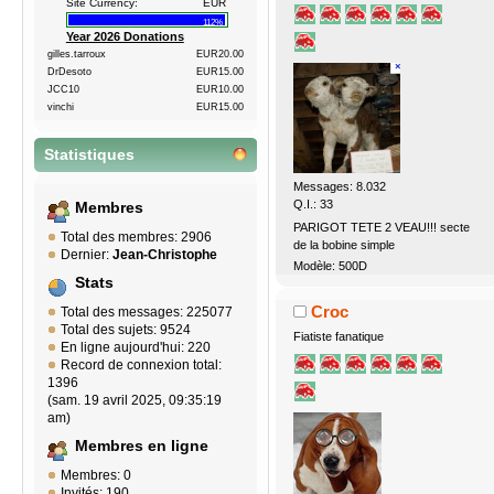
Site Currency:
EUR
112%
Year 2026 Donations
gilles.tarroux
EUR20.00
DrDesoto
EUR15.00
JCC10
EUR10.00
vinchi
EUR15.00
Statistiques
Messages: 8.032
Q.I.: 33
Membres
PARIGOT TETE 2 VEAU!!! secte
Total des membres: 2906
de la bobine simple
Dernier:
Jean-Christophe
Modèle: 500D
Stats
Croc
Total des messages: 225077
Total des sujets: 9524
Fiatiste fanatique
En ligne aujourd'hui: 220
Record de connexion total:
1396
(sam. 19 avril 2025, 09:35:19
am)
Membres en ligne
Membres: 0
Invités: 190