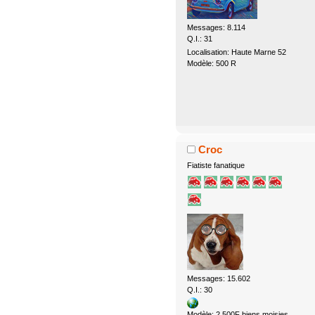
Messages: 8.114
Q.I.: 31
Localisation: Haute Marne 52
Modèle: 500 R
Croc
Fiatiste fanatique
Messages: 15.602
Q.I.: 30
Modèle: 2 500F biens moisies