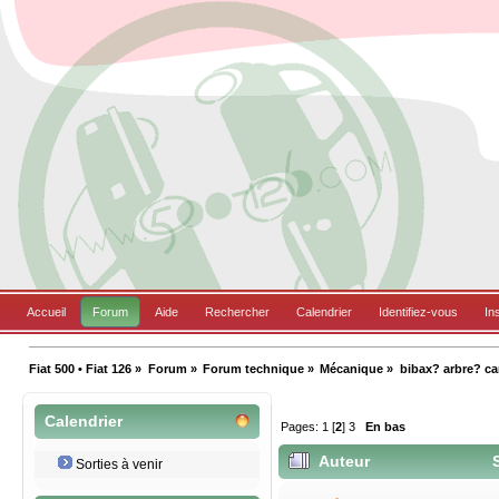
Accueil
Forum
Aide
Rechercher
Calendrier
Identifiez-vous
In
Fiat 500 • Fiat 126
»
Forum
»
Forum technique
»
Mécanique
»
bibax? arbre? c
Calendrier
Pages:
1
[
2
]
3
En bas
Auteur
S
Sorties à venir