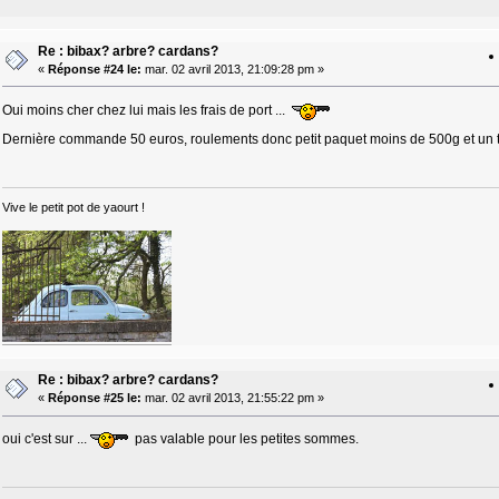
Re : bibax? arbre? cardans?
«
Réponse #24 le:
mar. 02 avril 2013, 21:09:28 pm »
Oui moins cher chez lui mais les frais de port ...
Dernière commande 50 euros, roulements donc petit paquet moins de 500g et un t
Vive le petit pot de yaourt !
Re : bibax? arbre? cardans?
«
Réponse #25 le:
mar. 02 avril 2013, 21:55:22 pm »
oui c'est sur ...
pas valable pour les petites sommes.