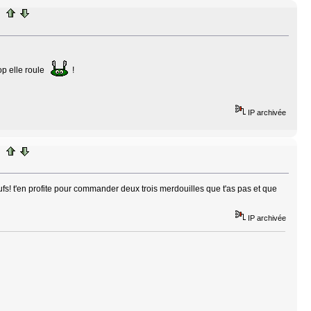
op elle roule
!
IP archivée
! t'en profite pour commander deux trois merdouilles que t'as pas et que
IP archivée