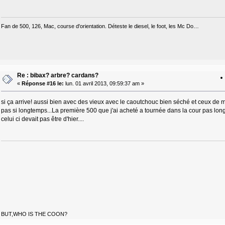
Fan de 500, 126, Mac, course d'orientation. Déteste le diesel, le foot, les Mc Do…
Re : bibax? arbre? cardans?
«
Réponse #16 le:
lun. 01 avril 2013, 09:59:37 am »
si ça arrive! aussi bien avec des vieux avec le caoutchouc bien séché et ceux de mai
pas si longtemps...La première 500 que j'ai acheté a tournée dans la cour pas long
celui ci devait pas être d'hier....
BUT,WHO IS THE COON?