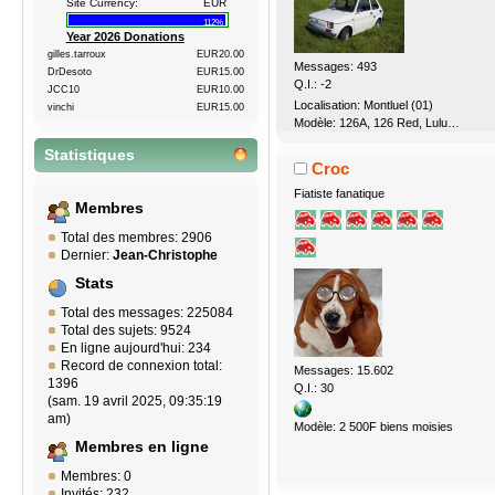
Site Currency:
EUR
112%
Year 2026 Donations
gilles.tarroux
EUR20.00
Messages: 493
DrDesoto
EUR15.00
Q.I.: -2
JCC10
EUR10.00
Localisation: Montluel (01)
vinchi
EUR15.00
Modèle: 126A, 126 Red, Lulu…
Statistiques
Croc
Fiatiste fanatique
Membres
Total des membres: 2906
Dernier:
Jean-Christophe
Stats
Total des messages: 225084
Total des sujets: 9524
En ligne aujourd'hui: 234
Record de connexion total:
Messages: 15.602
1396
Q.I.: 30
(sam. 19 avril 2025, 09:35:19
am)
Modèle: 2 500F biens moisies
Membres en ligne
Membres: 0
Invités: 232