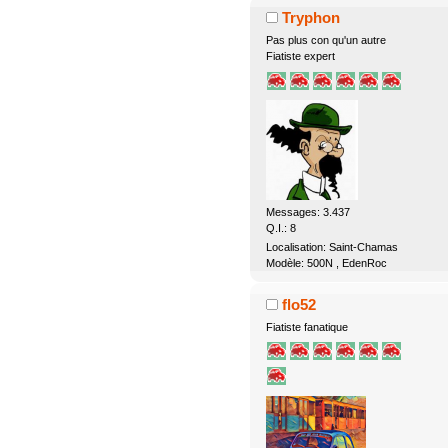
Tryphon
Pas plus con qu'un autre
Fiatiste expert
Messages: 3.437
Q.I.: 8
Localisation: Saint-Chamas
Modèle: 500N , EdenRoc
flo52
Fiatiste fanatique