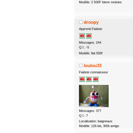
Modèle: 2 500F biens moisies
droopy
Apprenti Fiatiste
Messages: 244
Q.I.: -5
Modèle: fiat 500f
loulou33
Fiatiste connaisseur
Messages: 377
Q.I.: 7
Localisation: baigneaux
Modèle: 126 bis, 900t amigo