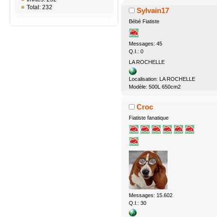
Total: 232
Sylvain17
Bébé Fiatiste
Messages: 45
Q.I.: 0
LA ROCHELLE
Localisation: LA ROCHELLE
Modèle: 500L 650cm2
Croc
Fiatiste fanatique
Messages: 15.602
Q.I.: 30