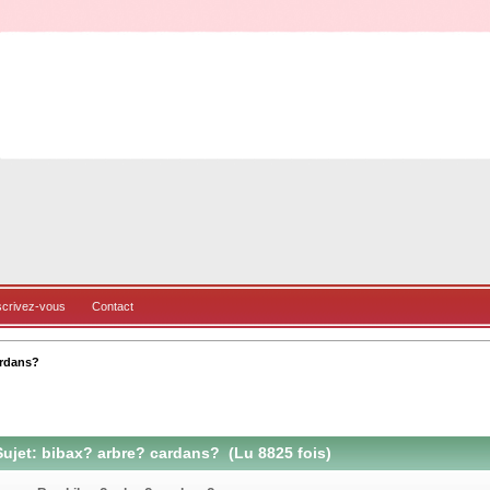
scrivez-vous
Contact
ardans?
ujet: bibax? arbre? cardans? (Lu 8825 fois)