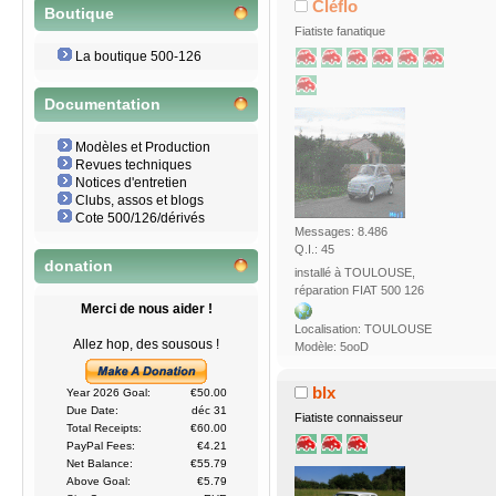
Cléflo
Boutique
Fiatiste fanatique
La boutique 500-126
Documentation
Modèles et Production
Revues techniques
Notices d'entretien
Clubs, assos et blogs
Cote 500/126/dérivés
Messages: 8.486
Q.I.: 45
donation
installé à TOULOUSE,
réparation FIAT 500 126
Merci de nous aider !
Localisation: TOULOUSE
Allez hop, des sousous !
Modèle: 5ooD
blx
Year 2026 Goal:
€50.00
Due Date:
déc 31
Fiatiste connaisseur
Total Receipts:
€60.00
PayPal Fees:
€4.21
Net Balance:
€55.79
Above Goal:
€5.79