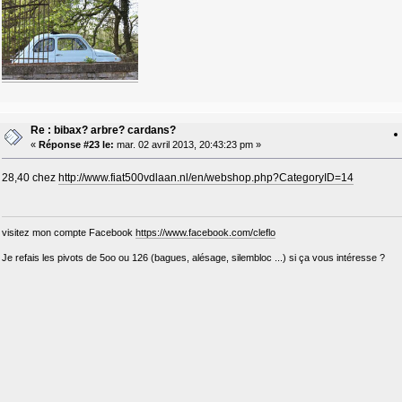
Re : bibax? arbre? cardans?
«
Réponse #23 le:
mar. 02 avril 2013, 20:43:23 pm »
28,40 chez
http://www.fiat500vdlaan.nl/en/webshop.php?CategoryID=14
visitez mon compte Facebook
https://www.facebook.com/cleflo
Je refais les pivots de 5oo ou 126 (bagues, alésage, silembloc ...) si ça vous intéresse ?