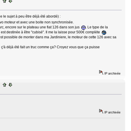
ue le sujet à peu être déjà été abordé) :
ivo moteur et avec une boite non synchronisée.
 parc, encore sur le plateau une fiat 126 dans son jus
. Le type de la
 est destinée à être "cubisé". Il me la laisse pour 500€ complète
.
'est possible de monter dans ma Jardiniere, le moteur de cette 126 avec sa
 ç'à déjà été fait un truc comme ça? Croyez vous que ça puisse
IP archivée
IP archivée