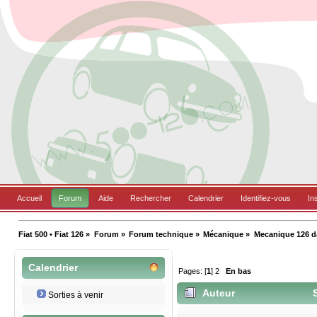
Accueil
Forum
Aide
Rechercher
Calendrier
Identifiez-vous
In
Fiat 500 • Fiat 126
»
Forum
»
Forum technique
»
Mécanique
»
Mecanique 126 da
Calendrier
Pages: [
1
]
2
En bas
Auteur
S
Sorties à venir