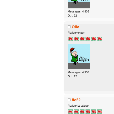
Messages: 4.936
Q.I.: 22
Oliv
Fiatiste expert
Messages: 4.936
Q.I.: 22
flo52
Fiatiste fanatique