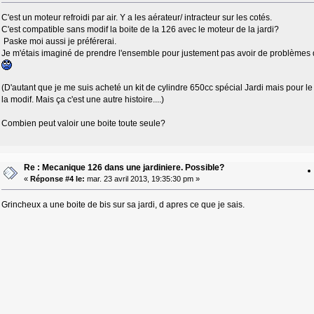
C'est un moteur refroidi par air. Y a les aérateur/ intracteur sur les cotés.
C'est compatible sans modif la boite de la 126 avec le moteur de la jardi?
Paske moi aussi je préférerai.
Je m'étais imaginé de prendre l'ensemble pour justement pas avoir de problèmes d
(D'autant que je me suis acheté un kit de cylindre 650cc spécial Jardi mais pour l
la modif. Mais ça c'est une autre histoire....)
Combien peut valoir une boite toute seule?
Re : Mecanique 126 dans une jardiniere. Possible?
«
Réponse #4 le:
mar. 23 avril 2013, 19:35:30 pm »
Grincheux a une boite de bis sur sa jardi, d apres ce que je sais.