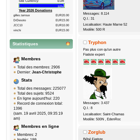
Site Currency:
EUR
112%
Year 2026 Donations
Messages: 8.114
gilles.tarroux
EUR20.00
Q.I.: 31
DrDesoto
EUR15.00
Localisation: Haute Marne 52
JCC10
EUR10.00
Modèle: 500 R
vinchi
EUR15.00
Tryphon
Statistiques
Pas plus con qu'un autre
Fiatiste expert
Membres
Total des membres: 2906
Dernier:
Jean-Christophe
Stats
Total des messages: 225077
Total des sujets: 9524
En ligne aujourd'hui: 220
Messages: 3.437
Record de connexion total:
Q.I.: 8
1396
(sam. 19 avril 2025, 09:35:19
Localisation: Saint-Chamas
am)
Modèle: 500N , EdenRoc
Membres en ligne
Zorglub
Membres: 2
Bébé Fiatiste
Invités: 199