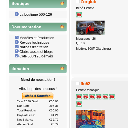
Zorglub
Boutique
Bébé Fiatiste
La boutique 500-126
Documentation
Modèles et Production
Messages: 26
Revues techniques
Q.I.: 0
Notices d'entretien
Modèle: 500F Giardiniera
Clubs, assos et blogs
Cote 500/126/dérivés
donation
Merci de nous aider !
flo52
Allez hop, des sousous !
Fiatiste fanatique
Year 2026 Goal:
€50.00
Due Date:
déc 31
Total Receipts:
€60.00
PayPal Fees:
€4.21
Net Balance:
€55.79
Above Goal:
€5.79