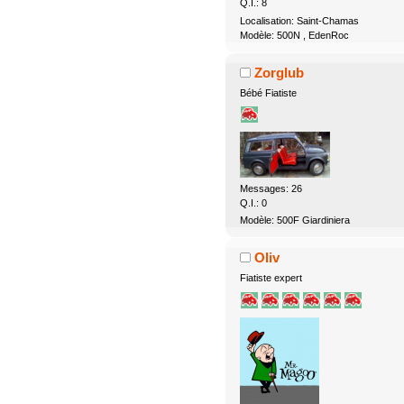
Q.I.: 8
Localisation: Saint-Chamas
Modèle: 500N , EdenRoc
Zorglub
Bébé Fiatiste
Messages: 26
Q.I.: 0
Modèle: 500F Giardiniera
Oliv
Fiatiste expert