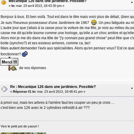
Mecanique 126 dans une jardiniere. Possible?
«
le:
mar. 23 avril 2013, 18:43:30 pm »
Bonjour à tous. Et ben voilà. Tout est dans le titre mais voici plus de détail, (bien q
Je suis l'heureux possesseur d'une Jardiniere de 1967
. Un peu fatiguée au n
L'autre jour que j'allais à la casse pour la voiture de ma fille, je vois au milieu du
casse me dit qu'elle tourne comme une horloge, qu'elle a un choc arrière et qu'elle
Alors moi je me dis dans ma tête de "j'y connais pas grand chose" peut être que c
boite (synchro?) et ses essieus arrieres, comme ca, tac!
Mais autant demander l'avis aux spécialistes. Alors qu'en pensez vous? Est ce que
fonctionner?
de vos réponses
Re : Mecanique 126 dans une jardiniere. Possible?
«
Réponse #1 le:
mar. 23 avril 2013, 18:48:41 pm »
à priori oui, mais les arbres à l'arrière faut les couper un peu je crois ...
c'est bien une 126 avec le 2 cylindres refroidit à air ???
Vive le petit pot de yaourt !