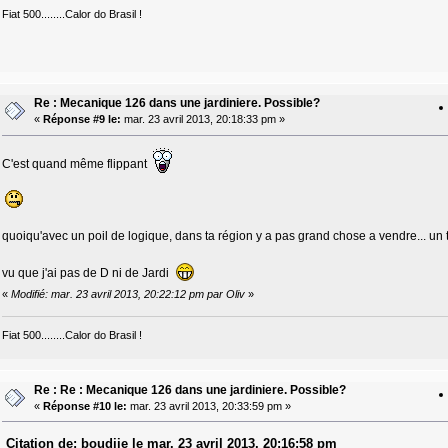
Fiat 500........Calor do Brasil !
Re : Mecanique 126 dans une jardiniere. Possible?
«
Réponse #9 le:
mar. 23 avril 2013, 20:18:33 pm »
C'est quand même flippant
quoiqu'avec un poil de logique, dans ta région y a pas grand chose a vendre... un tr
vu que j'ai pas de D ni de Jardi
«
Modifié: mar. 23 avril 2013, 20:22:12 pm par Oliv
»
Fiat 500........Calor do Brasil !
Re : Re : Mecanique 126 dans une jardiniere. Possible?
«
Réponse #10 le:
mar. 23 avril 2013, 20:33:59 pm »
Citation de: boudjie le mar. 23 avril 2013, 20:16:58 pm