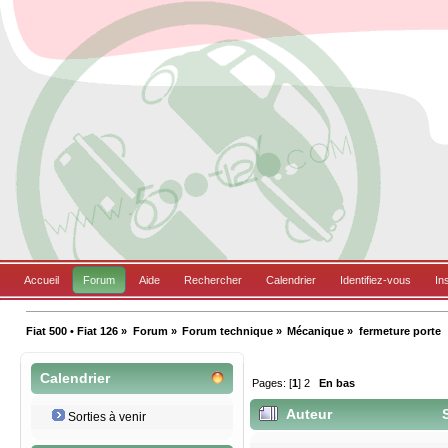
Accueil
Forum
Aide
Rechercher
Calendrier
Identifiez-vous
In
Fiat 500 • Fiat 126
»
Forum
»
Forum technique
»
Mécanique
»
fermeture porte
Calendrier
Pages: [
1
]
2
En bas
Auteur
S
Sorties à venir