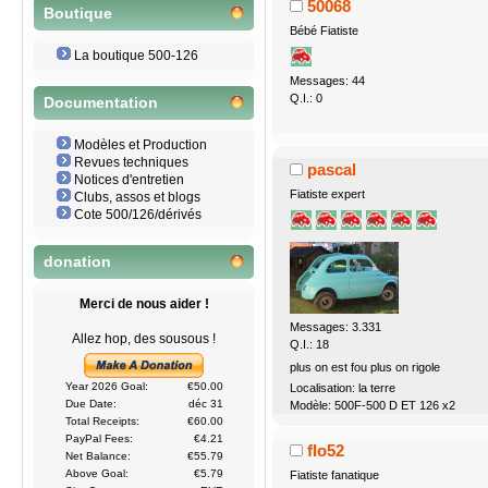
50068
Boutique
Bébé Fiatiste
La boutique 500-126
Messages: 44
Q.I.: 0
Documentation
Modèles et Production
Revues techniques
pascal
Notices d'entretien
Fiatiste expert
Clubs, assos et blogs
Cote 500/126/dérivés
donation
Merci de nous aider !
Messages: 3.331
Allez hop, des sousous !
Q.I.: 18
plus on est fou plus on rigole
Year 2026 Goal:
€50.00
Localisation: la terre
Due Date:
déc 31
Modèle: 500F-500 D ET 126 x2
Total Receipts:
€60.00
PayPal Fees:
€4.21
flo52
Net Balance:
€55.79
Above Goal:
€5.79
Fiatiste fanatique