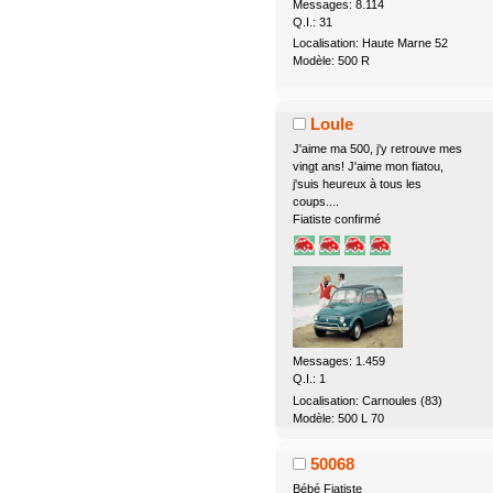
Messages: 8.114
Q.I.: 31
Localisation: Haute Marne 52
Modèle: 500 R
Loule
J'aime ma 500, j'y retrouve mes
vingt ans! J'aime mon fiatou,
j'suis heureux à tous les
coups....
Fiatiste confirmé
Messages: 1.459
Q.I.: 1
Localisation: Carnoules (83)
Modèle: 500 L 70
50068
Bébé Fiatiste