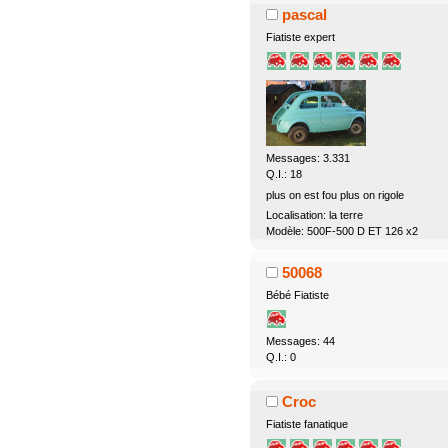
pascal
Fiatiste expert
Messages: 3.331
Q.I.: 18
plus on est fou plus on rigole
Localisation: la terre
Modèle: 500F-500 D ET 126 x2
50068
Bébé Fiatiste
Messages: 44
Q.I.: 0
Croc
Fiatiste fanatique