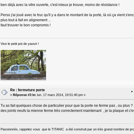
ben déjà avec la vitre ouverte, c'est mieux je trouve, moins de résistance !
Perso j'ai joué avec le truc qu'il y a dans le montant de la porte, là où ça vient s'e
plus tout à fait en alignement ...
faut trouver le bon compromis !
Vive le petit pot de yaourt !
Re : fermeture porte
«
Réponse #3 le:
lun. 17 mars 2014, 19:51:40 pm »
Tu as fait quelques chose de particulier pour que ta porte ne ferme pas , ou plus 
des joints neufs la mienne ferme très correctement maintenant , je la plaque et c'es
Passionnés, rappelez vous que le TITANIC a été construit par un très grand nombre de pro