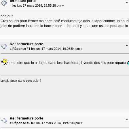
fermeture porte
«
le:
lun. 17 mars 2014, 18:55:28 pm »
bonjour
Gros soucis pour fermer ma porte coté conducteur je dois la taper comme un bourin
joint de portiere faut bien la lancer pour la fermer il y a pas une astuce pour que l
Re : fermeture porte
«
Réponse #1 le:
lun. 17 mars 2014, 19:08:54 pm »
peut etre que tu a du jeu dans les charnieres, il vende des kits pour reparer
jamais deux sans trois puis 4
Re : fermeture porte
«
Réponse #2 le:
lun. 17 mars 2014, 19:43:38 pm »