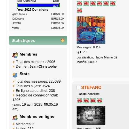
Site Currency:
EUR
112%
Year 2026 Donations
gilles.tarroux
EUR20.00
DrDesoto
EUR15.00
JCC10
EUR10.00
vinchi
EUR15.00
Statistiques
Messages: 8.114
Q.I.: 31
Membres
Localisation: Haute Marne 52
Total des membres: 2906
Modèle: 500 R
Dernier:
Jean-Christophe
Stats
Total des messages: 225089
Total des sujets: 9524
STEFANO
En ligne aujourd'hui: 238
Fiatiste confirmé
Record de connexion total:
1396
(sam. 19 avril 2025, 09:35:19
am)
Membres en ligne
Membres: 2
Invités: 212
Messages: 1.305