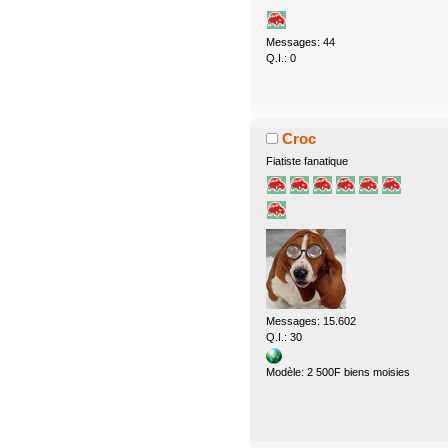
Messages: 44
Q.I.: 0
Croc
Fiatiste fanatique
Messages: 15.602
Q.I.: 30
Modèle: 2 500F biens moisies