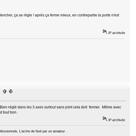
nclencher, ça se règle ! après ça ferme mieux, en contrepartie la porte n'est
IP archivée
? Bien réglé dans les 3 axes surtout sans joint cela doit fermer. Même avec
t tout bon .
IP archivée
fessionnels. L'arche de Noé par un amateur .