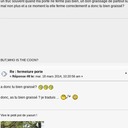
un truc souvent quand ma porte ne ferme pas bien, un bon graissage de partout sur
mal non plus et a ce moment la elle ferme correctement! a donc tu bien graissé?
BUT,WHO IS THE COON?
Re : fermeture porte
«
Réponse #8 le:
mar. 18 mars 2014, 10:20:56 am »
a donc tu bien graissé?
donc, as tu bien graissé ? je traduis ...
Vive le petit pot de yaourt !