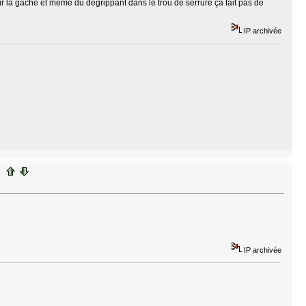
 la gâche et même du dégrippant dans le trou de serrure ça fait pas de
IP archivée
IP archivée