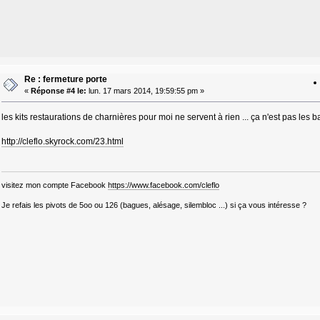
Re : fermeture porte
«
Réponse #4 le:
lun. 17 mars 2014, 19:59:55 pm »
les kits restaurations de charnières pour moi ne servent à rien ... ça n'est pas les
http://cleflo.skyrock.com/23.html
visitez mon compte Facebook
https://www.facebook.com/cleflo
Je refais les pivots de 5oo ou 126 (bagues, alésage, silembloc ...) si ça vous intéresse ?