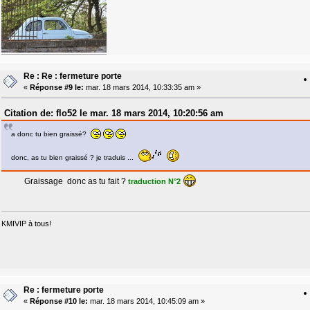
Re : Re : fermeture porte
«
Réponse #9 le:
mar. 18 mars 2014, 10:33:35 am »
Citation de: flo52 le mar. 18 mars 2014, 10:20:56 am
a donc tu bien graissé?
donc, as tu bien graissé ? je traduis ...
Graissage donc as tu fait ?
traduction N°2
KMIVIP à tous!
Re : fermeture porte
«
Réponse #10 le:
mar. 18 mars 2014, 10:45:09 am »