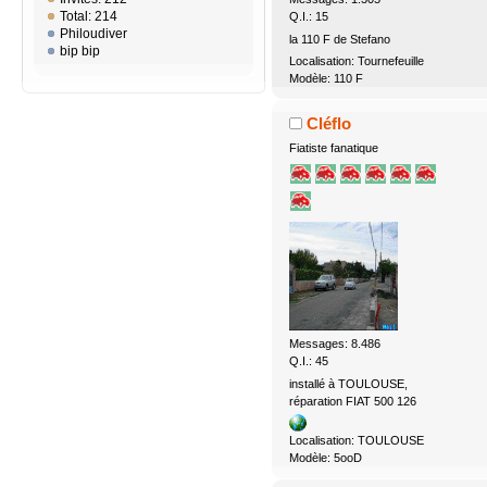
Total: 214
Q.I.: 15
Philoudiver
la 110 F de Stefano
bip bip
Localisation: Tournefeuille
Modèle: 110 F
Cléflo
Fiatiste fanatique
Messages: 8.486
Q.I.: 45
installé à TOULOUSE,
réparation FIAT 500 126
Localisation: TOULOUSE
Modèle: 5ooD