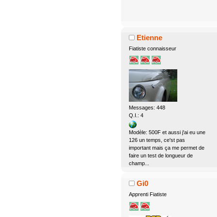
Etienne
Fiatiste connaisseur
Messages: 448
Q.I.: 4
Modèle: 500F et aussi j'ai eu une
126 un temps, ce'st pas
important mais ça me permet de
faire un test de longueur de
champ...
Gi0
Apprenti Fiatiste