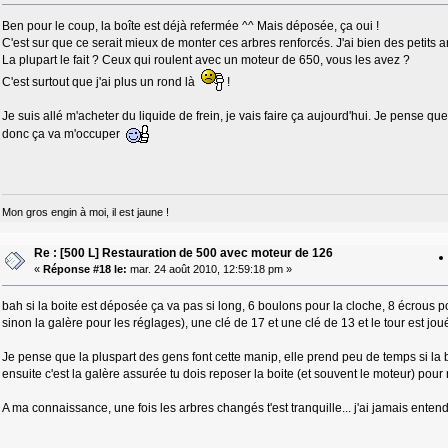
Ben pour le coup, la boîte est déjà refermée ^^ Mais déposée, ça oui !
C'est sur que ce serait mieux de monter ces arbres renforcés. J'ai bien des petits a
La plupart le fait ? Ceux qui roulent avec un moteur de 650, vous les avez ?
C'est surtout que j'ai plus un rond là
!
Je suis allé m'acheter du liquide de frein, je vais faire ça aujourd'hui. Je pense q
donc ça va m'occuper
Mon gros engin à moi, il est jaune !
Re : [500 L] Restauration de 500 avec moteur de 126
«
Réponse #18 le:
mar. 24 août 2010, 12:59:18 pm »
bah si la boite est déposée ça va pas si long, 6 boulons pour la cloche, 8 écrous 
sinon la galère pour les réglages), une clé de 17 et une clé de 13 et le tour est joué
Je pense que la pluspart des gens font cette manip, elle prend peu de temps si la 
ensuite c'est la galère assurée tu dois reposer la boite (et souvent le moteur) pou
A ma connaissance, une fois les arbres changés t'est tranquille... j'ai jamais ente