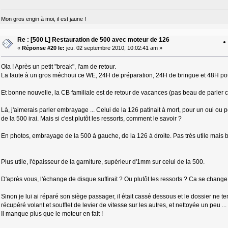
Mon gros engin à moi, il est jaune !
Re : [500 L] Restauration de 500 avec moteur de 126
«
Réponse #20 le:
jeu. 02 septembre 2010, 10:02:41 am »
Ola ! Après un petit "break", I'am de retour.
La faute à un gros méchoui ce WE, 24H de préparation, 24H de bringue et 48H pour
Et bonne nouvelle, la CB familiale est de retour de vacances (pas beau de parler co
Là, j'aimerais parler embrayage ... Celui de la 126 patinait à mort, pour un oui ou 
de la 500 irai. Mais si c'est plutôt les ressorts, comment le savoir ?
En photos, embrayage de la 500 à gauche, de la 126 à droite. Pas très utile mais bo
Plus utile, l'épaisseur de la garniture, supérieur d'1mm sur celui de la 500.
D'après vous, l'échange de disque suffirait ? Ou plutôt les ressorts ? Ca se chan
Sinon je lui ai réparé son siège passager, il était cassé dessous et le dossier ne te
récupéré volant et soufflet de levier de vitesse sur les autres, et nettoyée un peu ...
Il manque plus que le moteur en fait !