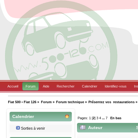
Accueil
Forum
Aide
Rechercher
Calendrier
Identifiez-vous
In
Fiat 500 • Fiat 126
»
Forum
»
Forum technique
»
Présentez vos  restaurations
»
Calendrier
Pages:
1
[
2
]
3
4
...
7
En bas
Auteur
S
Sorties à venir