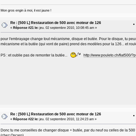
Mon gros engin à moi, il est jaune !
Re : [500 L] Restauration de 500 avec moteur de 126
«
Réponse #21 le:
jeu. 02 septembre 2010, 10:08:45 am »
pour l'embrayage change tout mécanisme, disque et butée. Pour le disque, tu peux
mécanisme et la butée (qui vont de paire) prend des modèles pour la 126... et roul
PS : et oublie pas de remonter la butée...
http://www.pouleto.ch/fiat500/?
Re : [500 L] Restauration de 500 avec moteur de 126
«
Réponse #22 le:
jeu. 02 septembre 2010, 11:24:23 am »
Donc tu me conseilles de changer disque + butée, par du neuf ou celles de la 500 ? 
(chez Oscaro)