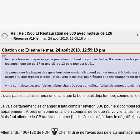
Re : Re : [500 L] Restauration de 500 avec moteur de 126
«
Réponse #19 le:
mar. 24 août 2010, 13:08:16 pm »
Citation de: Etienne le mar. 24 août 2010, 12:59:18 pm
bah si la boite est déposée ça va pas si long, 6 boulons pour la cloche, 8 écrous pour les po
réglages), une clé de 17 et une clé de 13 et le tour est joué...
Je pense que la pluspart des gens font cette manip, elle prend peu de temps si la boite est p
assurée tu dois reposer la boite (et souvent le moteur) pour réparer et donc changer pour des
A ma connaissance, une fois les arbres changés t'est tranquille... j'ai jamais entendu parler 
J'étais pas tout à fait sérieux en disant que la boite était déjà fermée, comme tu le 
Je vais certainement les changer, il faut compter environ 80€ pour le kit complet
apparemment. Arbres en 25mm si j'ai bien compris, de ce que j'ai vu vite fait sur le 
Mais faut attendre le CB familiale comme j'ai dit ! Je suis déjà dans le négatif et j
Allemands, 40€+12€ de FDP
Cher !!! Si je ne l'avais pas pété au montage moi