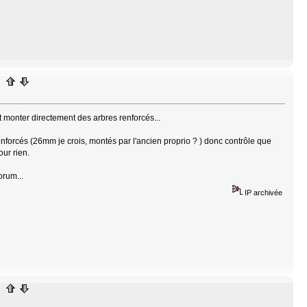
t monter directement des arbres renforcés...
enforcés (26mm je crois, montés par l'ancien proprio ? ) donc contrôle que
our rien.
orum...
IP archivée