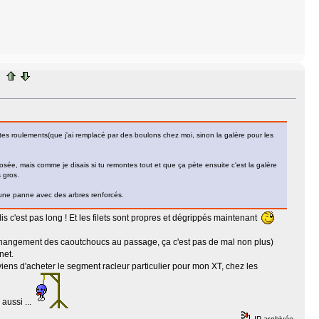
rtes roulements(que j'ai remplacé par des boulons chez moi, sinon la galère pour les
osée, mais comme je disais si tu remontes tout et que ça pète ensuite c'est la galère
 gros.
d'une panne avec des arbres renforcés.
dis c'est pas long ! Et les filets sont propres et dégrippés maintenant
 (changement des caoutchoucs au passage, ça c'est pas de mal non plus)
net.
e viens d'acheter le segment racleur particulier pour mon XT, chez les
 aussi ...