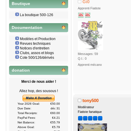
Gi0
Boutique
Apprenti Fiatiste
La boutique 500-126
Documentation
Modèles et Production
Revues techniques
Notices d'entretien
Clubs, assos et blogs
Messages: 59
Cote 500/126/dérivés
Q.I.: 0
Apprenti mécano
donation
Merci de nous aider !
Allez hop, des sousous !
tony500
Year 2026 Goal:
€50.00
Modérateur
Due Date:
déc 31
Fiatiste fanatique
Total Receipts:
€60.00
PayPal Fees:
€4.21
Net Balance:
€55.79
Above Goal:
€5.79