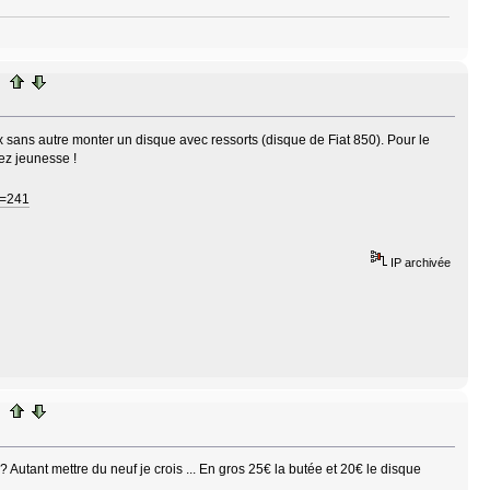
 sans autre monter un disque avec ressorts (disque de Fiat 850). Pour le
ez jeunesse !
p=241
IP archivée
Autant mettre du neuf je crois ... En gros 25€ la butée et 20€ le disque