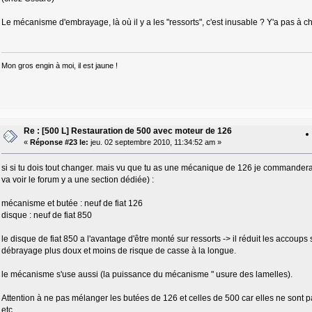
Le mécanisme d'embrayage, là où il y a les "ressorts", c'est inusable ? Y'a pas à c
Mon gros engin à moi, il est jaune !
Re : [500 L] Restauration de 500 avec moteur de 126
«
Réponse #23 le:
jeu. 02 septembre 2010, 11:34:52 am »
si si tu dois tout changer. mais vu que tu as une mécanique de 126 je commanderais
va voir le forum y a une section dédiée) :
mécanisme et butée : neuf de fiat 126
disque : neuf de fiat 850
le disque de fiat 850 a l'avantage d'être monté sur ressorts -> il réduit les accoups
débrayage plus doux et moins de risque de casse à la longue.
le mécanisme s'use aussi (la puissance du mécanisme " usure des lamelles).
Attention à ne pas mélanger les butées de 126 et celles de 500 car elles ne sont
etc...