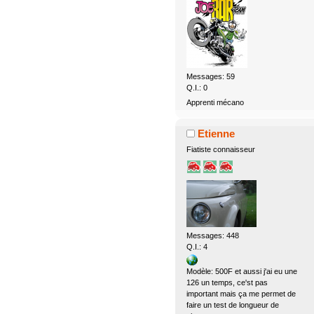
Messages: 59
Q.I.: 0
Apprenti mécano
Etienne
Fiatiste connaisseur
Messages: 448
Q.I.: 4
Modèle: 500F et aussi j'ai eu une
126 un temps, ce'st pas
important mais ça me permet de
faire un test de longueur de