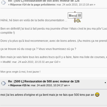
Re : [500 L] Restauration de 500 avec moteur de 126
«
Réponse #14 de la page précédente:
mar. 24 août 2010, 10:13:18 am »
Héhé, hé bien en voilà de la belle documentation ...
Ben en définitif j'ai tout à fait perdu ma journée d'hier ! Mais c'est le jeu ma pôv' L
complète !)
Donc y'a plus qu'à tout recommencer, avec de bons arbres. (Au moins ça ne prendr
ça se trouve où du coup ça ? Vous vous fournissez où ça ?
Bon mais je vais faire tous les autres trucs qu'il y a faire, faire ma liste de courses
«
Modifié: mar. 24 août 2010, 10:15:31 am par Gi0
»
Mon gros engin à moi, il est jaune !
Re : [500 L] Restauration de 500 avec moteur de 126
«
Réponse #15 le:
mar. 24 août 2010, 10:24:17 am »
moi j'ai les arbres d'origine et ça tient mais je ne fais que 500 kms par an