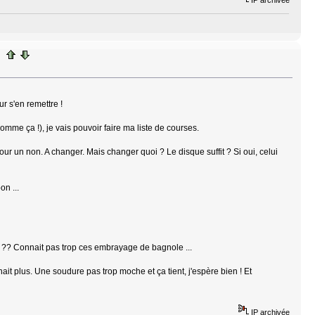
IP archivée
 s'en remettre !
mme ça !), je vais pouvoir faire ma liste de courses.
pour un non. A changer. Mais changer quoi ? Le disque suffit ? Si oui, celui
n ...
ge ?? Connait pas trop ces embrayage de bagnole ...
nait plus. Une soudure pas trop moche et ça tient, j'espère bien ! Et
IP archivée