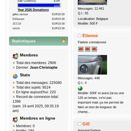
Site Currency:
EUR
112%
Messages: 12.461
Year 2026 Donations
Q.I.: 55
gilles.tarroux
EUR20.00
Localisation: Belgique
DrDesoto
EUR15.00
Modèle: 500 F
JCC10
EUR10.00
vinchi
EUR15.00
Etienne
Statistiques
Fiatiste connaisseur
Membres
Total des membres: 2906
Dernier:
Jean-Christophe
Stats
Messages: 448
Total des messages: 225080
Q.I.: 4
Total des sujets: 9524
En ligne aujourd'hui: 220
Modèle: 500F et aussi j'ai eu une
Record de connexion total:
126 un temps, ce'st pas
1396
important mais ça me permet de
(sam. 19 avril 2025, 09:35:19
faire un test de longueur de
am)
champ...
Membres en ligne
Gi0
Membres: 0
Apprenti Fiatiste
Invités: 194