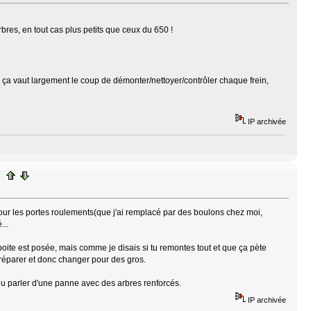
rbres, en tout cas plus petits que ceux du 650 !
ue ça vaut largement le coup de démonter/nettoyer/contrôler chaque frein,
IP archivée
pour les portes roulements(que j'ai remplacé par des boulons chez moi,
...
boite est posée, mais comme je disais si tu remontes tout et que ça pète
r réparer et donc changer pour des gros.
ndu parler d'une panne avec des arbres renforcés.
IP archivée