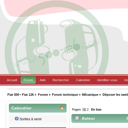
Accueil
Forum
Aide
Rechercher
Calendrier
Identifiez-vous
In
Fiat 500 • Fiat 126
»
Forum
»
Forum technique
»
Mécanique
»
Déposer les tambo
Calendrier
Pages: [
1
]
2
En bas
Auteur
S
Sorties à venir