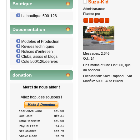
Suzu-Kid
Boutique
Administrateur
Fiatiste pro
La boutique 500-126
Documentation
Modèles et Production
Revues techniques
Notices d'entretien
Messages: 2.346
Clubs, assos et blogs
Q.I.: 14
Cote 500/126/dérivés
Des motos et une Fiat 500, que
du bonheur........
donation
Localisation: Saint-Raphaël - Var
Modèle: 500 F Auto Bulloni
Merci de nous aider !
Allez hop, des sousous !
Year 2026 Goal:
€50.00
Due Date:
déc 31
Total Receipts:
€60.00
PayPal Fees:
€4.21
Net Balance:
€55.79
Above Goal:
€5.79