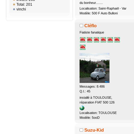
du bonheur........
Total: 201
Localisation: Saint-Raphaël - Var
vinchi
Modèle: 500 F Auto Bulloni
Cléflo
Fiatiste fanatique
Messages: 8.486
Q.I.: 45
installé à TOULOUSE,
réparation FIAT 500 126
Localisation: TOULOUSE
Modèle: 5ooD
Suzu-Kid