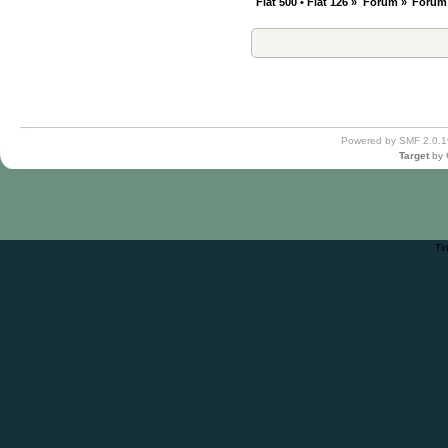
Fiat 500 • Fiat 126
»
Forum
»
Forum
Powered by SMF 2.0.1
Target
by
Ti