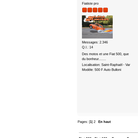
Fiatiste pro
Messages: 2.346
Q.I.: 14
Des motos et une Fiat 500, que
du bonheur........
Localisation: Saint-Raphaël - Var
Modèle: 500 F Auto Bulloni
Pages: [
1
]
2
En haut