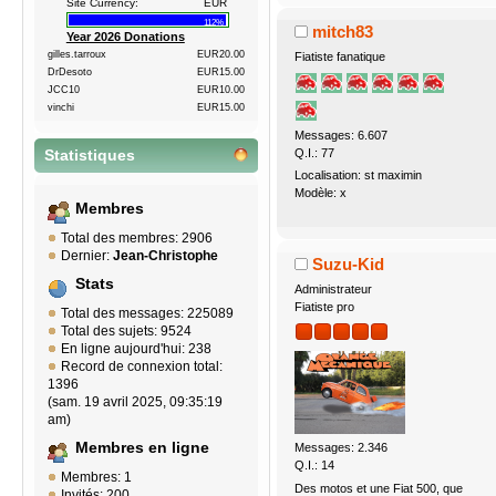
Site Currency:
EUR
112%
mitch83
Year 2026 Donations
gilles.tarroux
EUR20.00
Fiatiste fanatique
DrDesoto
EUR15.00
JCC10
EUR10.00
vinchi
EUR15.00
Messages: 6.607
Q.I.: 77
Statistiques
Localisation: st maximin
Modèle: x
Membres
Total des membres: 2906
Dernier:
Jean-Christophe
Suzu-Kid
Stats
Administrateur
Fiatiste pro
Total des messages: 225089
Total des sujets: 9524
En ligne aujourd'hui: 238
Record de connexion total:
1396
(sam. 19 avril 2025, 09:35:19
am)
Membres en ligne
Messages: 2.346
Q.I.: 14
Membres: 1
Des motos et une Fiat 500, que
Invités: 200