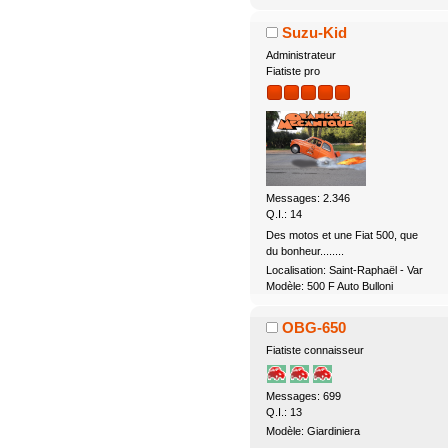
Suzu-Kid
Administrateur
Fiatiste pro
Messages: 2.346
Q.I.: 14
Des motos et une Fiat 500, que
du bonheur........
Localisation: Saint-Raphaël - Var
Modèle: 500 F Auto Bulloni
OBG-650
Fiatiste connaisseur
Messages: 699
Q.I.: 13
Modèle: Giardiniera