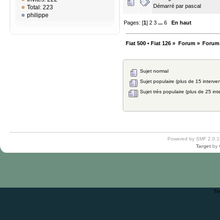
Démarré par
pascal
Total: 223
philippe
Pages: [
1
]
2
3
...
6
En haut
Fiat 500 • Fiat 126
»
Forum
»
Forum
Sujet normal
Sujet populaire (plus de 15 interven
Sujet très populaire (plus de 25 int
Powered by SMF 2.0.1
Target
by
Ti