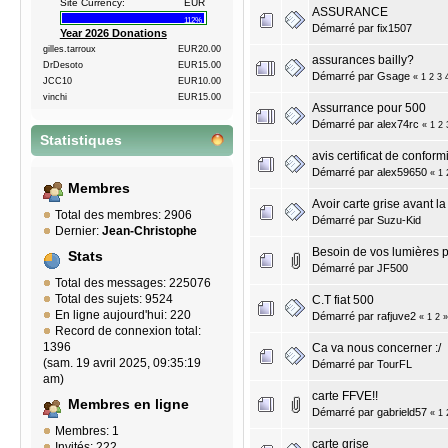
Site Currency:
EUR
ASSURANCE
112%
Démarré par
fix1507
Year 2026 Donations
gilles.tarroux
EUR20.00
assurances bailly?
DrDesoto
EUR15.00
Démarré par
Gsage
«
1
2
3
JCC10
EUR10.00
vinchi
EUR15.00
Assurrance pour 500
Démarré par
alex74rc
«
1
2
Statistiques
avis certificat de conform
Démarré par
alex59650
«
1
Membres
Avoir carte grise avant la f
Total des membres: 2906
Démarré par
Suzu-Kid
Dernier:
Jean-Christophe
Besoin de vos lumières p
Stats
Démarré par
JF500
Total des messages: 225076
Total des sujets: 9524
C.T fiat 500
En ligne aujourd'hui: 220
Démarré par
rafjuve2
«
1
2
»
Record de connexion total:
1396
Ca va nous concerner :/
(sam. 19 avril 2025, 09:35:19
Démarré par
TourFL
am)
carte FFVE!!
Membres en ligne
Démarré par
gabrield57
«
1
Membres: 1
carte grise
Invités: 222