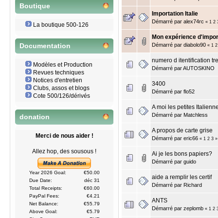
Boutique
Importation Italie
Démarré par
alex74rc
«
1
2
La boutique 500-126
Mon expérience d'importa
Démarré par
diabolo90
Documentation
«
1
2
numero d itentification tr
Modèles et Production
Démarré par
AUTOSKINO
Revues techniques
Notices d'entretien
3400
Clubs, assos et blogs
Démarré par
flo52
Cote 500/126/dérivés
A moi les petites Italien
Démarré par
Matchless
donation
A propos de carte grise
Merci de nous aider !
Démarré par
eric66
«
1
2
3
»
Allez hop, des sousous !
Ai je les bons papiers?
Démarré par
guido
Year 2026 Goal:
€50.00
aide a remplir les certif
Due Date:
déc 31
Démarré par
Richard
Total Receipts:
€60.00
PayPal Fees:
€4.21
ANTS
Net Balance:
€55.79
Démarré par
zeplomb
«
1
2
Above Goal:
€5.79