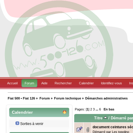
Accueil
Forum
Aide
Rechercher
Calendrier
Identifiez-vous
In
Fiat 500 • Fiat 126
»
Forum
»
Forum technique
»
Démarches administratives
Pages: [
1
]
2
3
...
6
En bas
Calendrier
Titre
/
Démarré pa
Sorties à venir
document ceintures séc
Démarré par
Les topolino