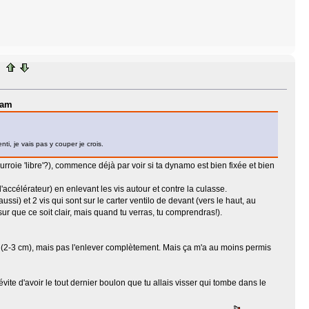
 am
nti, je vais pas y couper je crois.
ourroie 'libre'?), commence déjà par voir si ta dynamo est bien fixée et bien
d'accélérateur) en enlevant les vis autour et contre la culasse.
ussi) et 2 vis qui sont sur le carter ventilo de devant (vers le haut, au
r que ce soit clair, mais quand tu verras, tu comprendras!).
er (2-3 cm), mais pas l'enlever complètement. Mais ça m'a au moins permis
 évite d'avoir le tout dernier boulon que tu allais visser qui tombe dans le