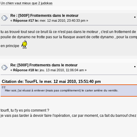
Un chien vaut mieux que 2 judokas
Re : [500F] Frottements dans le moteur
«
Réponse #17 le:
mer. 12 mai 2010, 23:40:33 pm »
tu as trouvé tout seul ce bruit là ce n'est pas dans le moteur , c'est un frottement de 
poulie de dynamo ne frotte pas sur la flasque avant de cette dynamo , pour la com
en principe
Re: [500F] Frottements dans le moteur
«
Réponse #18 le:
jeu. 13 mai 2010, 11:06:04 am »
Citation de: TourFL le mer. 12 mai 2010, 15:51:40 pm
Hier soir, j'ai réussi à enlever (mais pas complètement) le carter arrière du ventilo.
tourfl, tu t'y es pris comment ?
je vais pas tarder à devoir faire l'opération, car par moment, ca fait du barrouf chez 