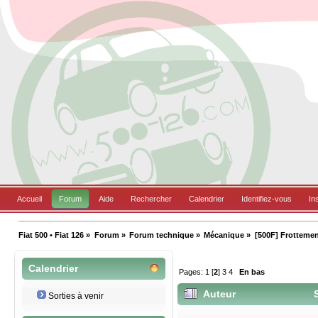
Accueil
Forum
Aide
Rechercher
Calendrier
Identifiez-vous
In
Fiat 500 • Fiat 126
»
Forum
»
Forum technique
»
Mécanique
»
[500F] Frottemen
Calendrier
Pages:
1
[
2
]
3
4
En bas
Auteur
S
Sorties à venir