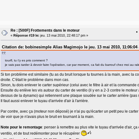
Re : [500F] Frottements dans le moteur
«
Réponse #19 le:
jeu. 13 mai 2010, 22:48:17 pm »
Citation de: bobinesimple Alias Magimojo le jeu. 13 mai 2010, 11:06:04
tourfl, tu t'y es pris comment ?
je vais pas tarder à devoir faire l'opération, car par moment, ca fait du barrouf chez moi au rale
Si ton problème est similaire (tu as du bruit lorsque tu tournes à la main, avec la c
droite. C'était le problème dans mon cas.
Sinon, tu dois enlever le carter supérieur (celui avec le filtre à air et la commande 
Ensuite du enlève les vis autour du carter de ventilo (il y en a 2-3 contre le moteur a
dessus de la dynamo) qui retiennent une plaque soudée sur le carter arrière (pas su
Il faut aussi enlever le tuyau d'arrivée d'air à l'arrière.
Par contre, avec ça (moteur non déposé) je n'ai pu qu'écarter un petit peu le cart
de voir que je n'avais plus le bruit en tournant à la main.
Note pour le remontage
: penser à remettre au plus vite le tuyau d'arrivée d'air, ça
ventilo, et de tout redémonter pour le récupérer