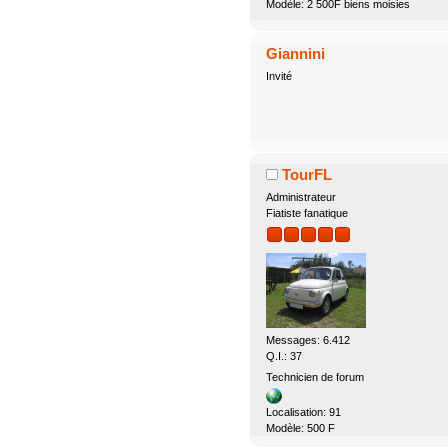
Modèle: 2 500F biens moisies
Giannini
Invité
TourFL
Administrateur
Fiatiste fanatique
Messages: 6.412
Q.I.: 37
Technicien de forum
Localisation: 91
Modèle: 500 F