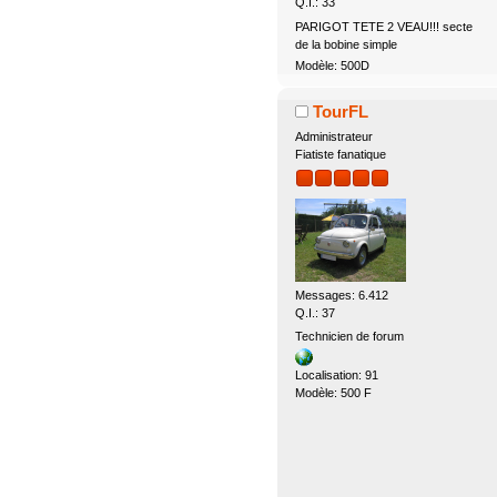
Q.I.: 33
PARIGOT TETE 2 VEAU!!! secte
de la bobine simple
Modèle: 500D
TourFL
Administrateur
Fiatiste fanatique
Messages: 6.412
Q.I.: 37
Technicien de forum
Localisation: 91
Modèle: 500 F