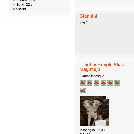
Total: 221
vinchi
Giannini
Invité
bobinesimple Alias
Magimojo
Fiatiste fanatique
Messages: 8.033