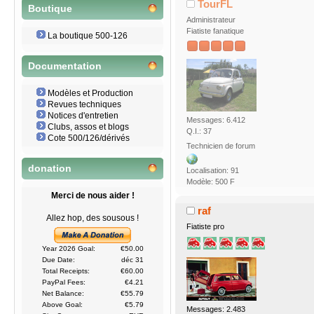
TourFL
Boutique
Administrateur
Fiatiste fanatique
La boutique 500-126
Documentation
Modèles et Production
Revues techniques
Notices d'entretien
Messages: 6.412
Clubs, assos et blogs
Q.I.: 37
Cote 500/126/dérivés
Technicien de forum
donation
Localisation: 91
Modèle: 500 F
Merci de nous aider !
raf
Allez hop, des sousous !
Fiatiste pro
Year 2026 Goal:
€50.00
Due Date:
déc 31
Total Receipts:
€60.00
PayPal Fees:
€4.21
Net Balance:
€55.79
Above Goal:
€5.79
Messages: 2.483