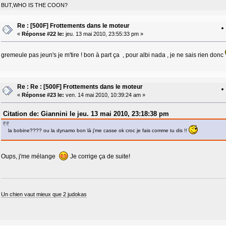
BUT,WHO IS THE COON?
Re : [500F] Frottements dans le moteur
«
Réponse #22 le:
jeu. 13 mai 2010, 23:55:33 pm »
gremeule pas jeun's je m'tire ! bon à part ça , pour albi nada , je ne sais rien donc
Re : Re : [500F] Frottements dans le moteur
«
Réponse #23 le:
ven. 14 mai 2010, 10:39:24 am »
Citation de: Giannini le jeu. 13 mai 2010, 23:18:38 pm
la bobine???? ou la dynamo bon là j'me casse ok croc je fais comme tu dis !!
Oups, j'me mélange
Je corrige ça de suite!
Un chien vaut mieux que 2 judokas