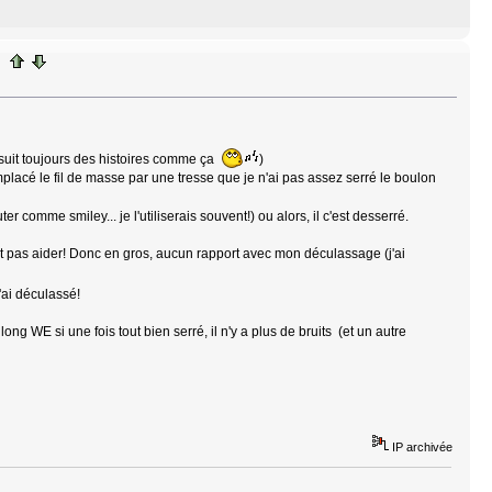
a suit toujours des histoires comme ça
)
emplacé le fil de masse par une tresse que je n'ai pas assez serré le boulon
er comme smiley... je l'utiliserais souvent!) ou alors, il c'est desserré.
t pas aider! Donc en gros, aucun rapport avec mon déculassage (j'ai
j'ai déculassé!
ong WE si une fois tout bien serré, il n'y a plus de bruits
(et un autre
IP archivée