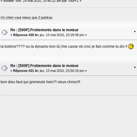
«
Modifié: ven. 14 mai 2010, 10:40:22 am par TourFL
»
Un chien vaut mieux que 2 judokas
Re : [500F] Frottements dans le moteur
«
Réponse #20 le:
jeu. 13 mai 2010, 23:18:38 pm »
la bobine???? ou la dynamo bon là j'me casse ok croc je fais comme tu dis !!
Re : [500F] Frottements dans le moteur
«
Réponse #21 le:
jeu. 13 mai 2010, 23:50:19 pm »
bon dieu faut qui gremeule hein?! vieux chnoc!!!