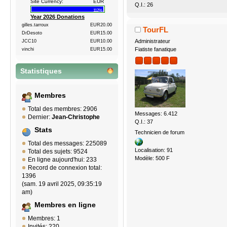
Site Currency:
EUR
Q.I.: 26
112%
Year 2026 Donations
gilles.tarroux
EUR20.00
TourFL
DrDesoto
EUR15.00
Administrateur
JCC10
EUR10.00
Fiatiste fanatique
vinchi
EUR15.00
Statistiques
Membres
Total des membres: 2906
Messages: 6.412
Dernier:
Jean-Christophe
Q.I.: 37
Stats
Technicien de forum
Total des messages: 225089
Localisation: 91
Total des sujets: 9524
Modèle: 500 F
En ligne aujourd'hui: 233
Record de connexion total:
1396
(sam. 19 avril 2025, 09:35:19
am)
Membres en ligne
Membres: 1
Invités: 220