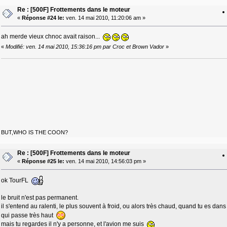
Re : [500F] Frottements dans le moteur
«
Réponse #24 le:
ven. 14 mai 2010, 11:20:06 am »
ah merde vieux chnoc avait raison...
«
Modifié: ven. 14 mai 2010, 15:36:16 pm par Croc et Brown Vador
»
BUT,WHO IS THE COON?
Re : [500F] Frottements dans le moteur
«
Réponse #25 le:
ven. 14 mai 2010, 14:56:03 pm »
ok TourFL
le bruit n'est pas permanent.
il s'entend au ralenti, le plus souvent à froid, ou alors très chaud, quand tu es dans 
qui passe très haut
mais tu regardes il n'y a personne, et l'avion me suis