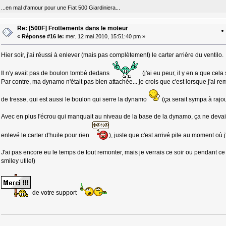
...en mal d'amour pour une Fiat 500 Giardiniera...
Re: [500F] Frottements dans le moteur
«
Réponse #16 le:
mer. 12 mai 2010, 15:51:40 pm »
Hier soir, j'ai réussi à enlever (mais pas complètement) le carter arrière du ventilo.
Il n'y avait pas de boulon tombé dedans
(j'ai eu peur, il y en a que cel
Par contre, ma dynamo n'était pas bien attachée... je crois que c'est lorsque j'ai r
de tresse, qui est aussi le boulon qui serre la dynamo
(ça serait sympa à rajout
Avec en plus l'écrou qui manquait au niveau de la base de la dynamo, ça ne devai
enlevé le carter d'huile pour rien
), juste que c'est arrivé pile au moment où 
J'ai pas encore eu le temps de tout remonter, mais je verrais ce soir ou pendant ce l
smiley utile!)
de votre support