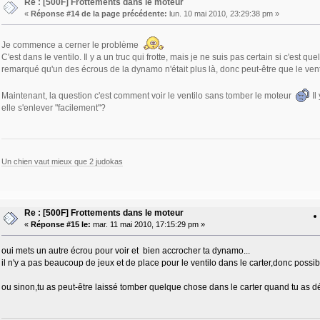
Re : [500F] Frottements dans le moteur
«
Réponse #14 de la page précédente:
lun. 10 mai 2010, 23:29:38 pm »
Je commence a cerner le problème
C'est dans le ventilo. Il y a un truc qui frotte, mais je ne suis pas certain si c'est q
remarqué qu'un des écrous de la dynamo n'était plus là, donc peut-être que le ventil
Maintenant, la question c'est comment voir le ventilo sans tomber le moteur
Il
elle s'enlever "facilement"?
Un chien vaut mieux que 2 judokas
Re : [500F] Frottements dans le moteur
«
Réponse #15 le:
mar. 11 mai 2010, 17:15:29 pm »
oui mets un autre écrou pour voir et bien accrocher ta dynamo...
il n'y a pas beaucoup de jeux et de place pour le ventilo dans le carter,donc possibl
ou sinon,tu as peut-être laissé tomber quelque chose dans le carter quand tu as d