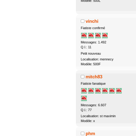
Modèle: 500L
vinchi
Fiatiste confirmé
Messages: 1.492
Q.I.: 11
Petit nouveau
Localisation: mennecy
Modèle: 500F
mitch83
Fiatiste fanatique
Messages: 6.607
Q.I.: 77
Localisation: st maximin
Modèle: x
phm