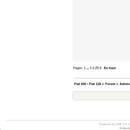
Pages:
1
...
5
6
[
7
]
8
En haut
Fiat 500 • Fiat 126
»
Forum
»
Admini
Powered by SMF 2.0.1
Embedd