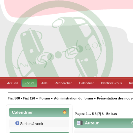
Accueil
Forum
Aide
Rechercher
Calendrier
Identifiez-vous
In
Fiat 500 • Fiat 126
»
Forum
»
Administration du forum
»
Présentation des nou
Calendrier
Pages:
1
...
5
6
[
7
]
8
En bas
Auteur
S
Sorties à venir