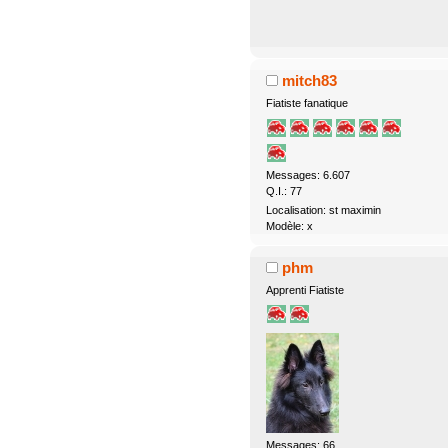
mitch83
Fiatiste fanatique
Messages: 6.607
Q.I.: 77
Localisation: st maximin
Modèle: x
phm
Apprenti Fiatiste
Messages: 66