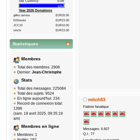
Site Currency:
EUR
112%
Year 2026 Donations
gilles.tarroux
EUR20.00
DrDesoto
EUR15.00
JCC10
EUR10.00
vinchi
EUR15.00
Statistiques
Membres
Total des membres: 2906
Dernier:
Jean-Christophe
Stats
Total des messages: 225084
Total des sujets: 9524
En ligne aujourd'hui: 234
mitch83
Record de connexion total:
Fiatiste fanatique
1396
(sam. 19 avril 2025, 09:35:19
am)
Membres en ligne
Messages: 6.607
Q.I.: 77
Membres: 1
Invités: 192
Localisation: st maximin