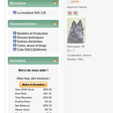
phm
Boutique
Apprenti Fiatiste
La boutique 500-126
Documentation
Modèles et Production
Revues techniques
Notices d'entretien
Clubs, assos et blogs
Messages: 66
Cote 500/126/dérivés
Q.I.: 1
Localisation: Suisse
Modèle: 500L
donation
Merci de nous aider !
Allez hop, des sousous !
Year 2026 Goal:
€50.00
Due Date:
déc 31
Total Receipts:
€60.00
PayPal Fees:
€4.21
Net Balance:
€55.79
Above Goal:
€5.79