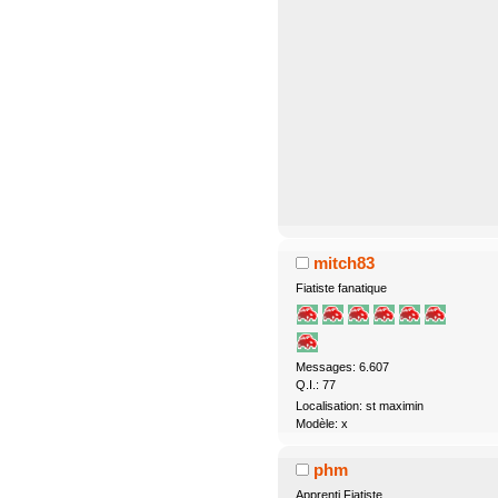
mitch83
Fiatiste fanatique
Messages: 6.607
Q.I.: 77
Localisation: st maximin
Modèle: x
phm
Apprenti Fiatiste