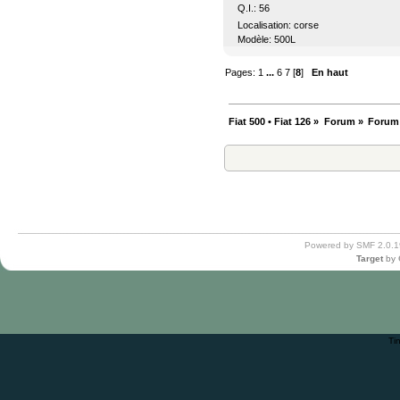
Q.I.: 56
Localisation: corse
Modèle: 500L
Pages:
1
...
6
7
[
8
]
En haut
Fiat 500 • Fiat 126
»
Forum
»
Forum
Powered by SMF 2.0.1
Target
by
Ti