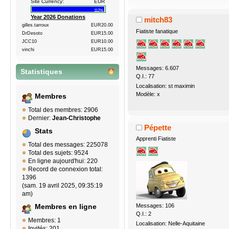
Site Currency:
EUR
112%
Year 2026 Donations
mitch83
gilles.tarroux
EUR20.00
Fiatiste fanatique
DrDesoto
EUR15.00
JCC10
EUR10.00
vinchi
EUR15.00
Messages: 6.607
Statistiques
Q.I.: 77
Localisation: st maximin
Modèle: x
Membres
Total des membres: 2906
Dernier:
Jean-Christophe
Pépette
Stats
Apprenti Fiatiste
Total des messages: 225078
Total des sujets: 9524
En ligne aujourd'hui: 220
Record de connexion total:
1396
(sam. 19 avril 2025, 09:35:19
am)
Messages: 106
Membres en ligne
Q.I.: 2
Membres: 1
Localisation: Nelle-Aquitaine
Invités: 201