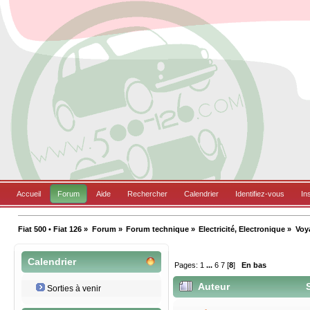
Accueil
Forum
Aide
Rechercher
Calendrier
Identifiez-vous
In
Fiat 500 • Fiat 126
»
Forum
»
Forum technique
»
Electricité, Electronique
»
Voy
Calendrier
Pages:
1
...
6
7
[
8
]
En bas
Auteur
S
Sorties à venir