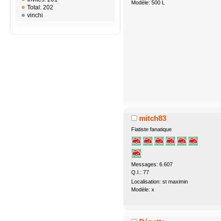
Modèle: 500 L
Total: 202
vinchi
mitch83
Fiatiste fanatique
Messages: 6.607
Q.I.: 77
Localisation: st maximin
Modèle: x