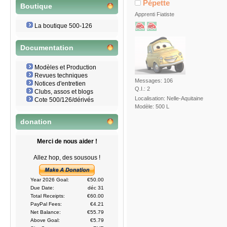
Pépette
Boutique
Apprenti Fiatiste
La boutique 500-126
Documentation
Modèles et Production
Revues techniques
Messages: 106
Notices d'entretien
Q.I.: 2
Clubs, assos et blogs
Localisation: Nelle-Aquitaine
Cote 500/126/dérivés
Modèle: 500 L
donation
Merci de nous aider !
Allez hop, des sousous !
Year 2026 Goal:
€50.00
Due Date:
déc 31
Total Receipts:
€60.00
PayPal Fees:
€4.21
Net Balance:
€55.79
Above Goal:
€5.79