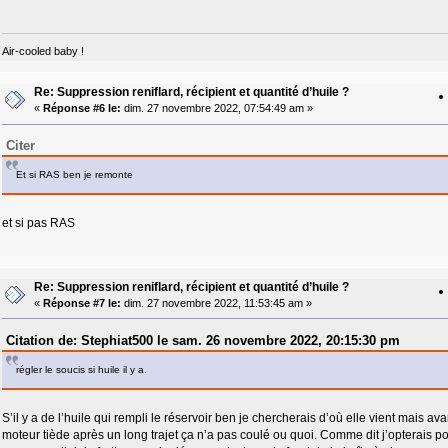
Air-cooled baby !
Re: Suppression reniflard, récipient et quantité d’huile ?
«
Réponse #6 le:
dim. 27 novembre 2022, 07:54:49 am »
Citer
Et si RAS ben je remonte
et si pas RAS
Re: Suppression reniflard, récipient et quantité d’huile ?
«
Réponse #7 le:
dim. 27 novembre 2022, 11:53:45 am »
Citation de: Stephiat500 le sam. 26 novembre 2022, 20:15:30 pm
régler le soucis si huile il y a.
S’il y a de l’huile qui rempli le réservoir ben je chercherais d’où elle vient mais ava
moteur tiède après un long trajet ça n’a pas coulé ou quoi. Comme dit j’opterais pou