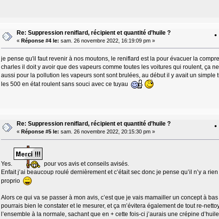
Re: Suppression reniflard, récipient et quantité d’huile ?
«
Réponse #4 le:
sam. 26 novembre 2022, 16:19:09 pm »
je pense qu'il faut revenir à nos moutons, le reniflard est la pour évacuer la comp
charles il doit y avoir que des vapeurs comme toutes les voitures qui roulent, ça ne
aussi pour la pollution les vapeurs sont sont brulées, au début il y avait un simple 
les 500 en état roulent sans souci avec ce tuyau
Re: Suppression reniflard, récipient et quantité d’huile ?
«
Réponse #5 le:
sam. 26 novembre 2022, 20:15:30 pm »
Yes.
pour vos avis et conseils avisés.
Enfait j’ai beaucoup roulé dernièrement et c’était sec donc je pense qu’il n’y a rien
proprio
Alors ce qui va se passer à mon avis, c’est que je vais mamailler un concept à bas 
pourrais bien le constater et le mesurer, et ça m’évitera également de tout re-nettoy
l’ensemble à la normale, sachant que en + cette fois-ci j’aurais une crépine d’huile 