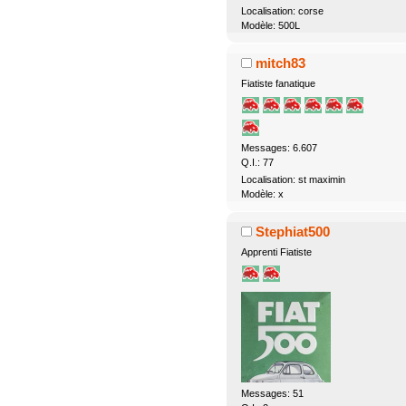
Localisation: corse
Modèle: 500L
mitch83
Fiatiste fanatique
Messages: 6.607
Q.I.: 77
Localisation: st maximin
Modèle: x
Stephiat500
Apprenti Fiatiste
Messages: 51