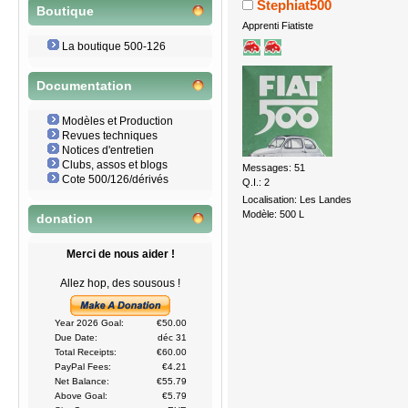
Stephiat500
Boutique
Apprenti Fiatiste
La boutique 500-126
Documentation
Modèles et Production
Revues techniques
Notices d'entretien
Clubs, assos et blogs
Messages: 51
Cote 500/126/dérivés
Q.I.: 2
Localisation: Les Landes
Modèle: 500 L
donation
Merci de nous aider !
Allez hop, des sousous !
Year 2026 Goal:
€50.00
Due Date:
déc 31
Total Receipts:
€60.00
PayPal Fees:
€4.21
Net Balance:
€55.79
Above Goal:
€5.79