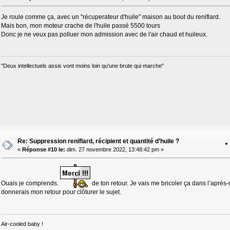
Je roule comme ça, avec un "récuperateur d'huile" maison au bout du reniflard.
Mais bon, mon moteur crache de l'huile passé 5500 tours
Donc je ne veux pas polluer mon admission avec de l'air chaud et huileux.
"Deux intellectuels assis vont moins loin qu'une brute qui marche"
Re: Suppression reniflard, récipient et quantité d’huile ?
«
Réponse #10 le:
dim. 27 novembre 2022, 13:48:42 pm »
Ouais je comprends.
de ton retour. Je vais me bricoler ça dans l’après-
donnerais mon retour pour clôturer le sujet.
Air-cooled baby !