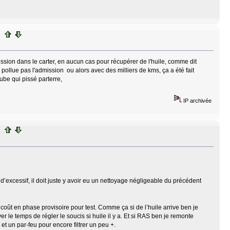
ression dans le carter, en aucun cas pour récupérer de l'huile, comme dit
 pollue pas l'admission ou alors avec des milliers de kms, ça a été fait
tube qui pissé parterre,
IP archivée
 d’excessif, il doit juste y avoir eu un nettoyage négligeable du précédent
coût en phase provisoire pour test. Comme ça si de l’huile arrive ben je
er le temps de régler le soucis si huile il y a. Et si RAS ben je remonte
et un par-feu pour encore filtrer un peu +.