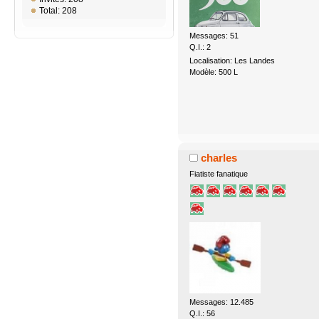
Total: 208
Messages: 51
Q.I.: 2
Localisation: Les Landes
Modèle: 500 L
charles
Fiatiste fanatique
Messages: 12.485
Q.I.: 56