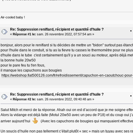
Air-cooled baby !
Re: Suppression reniflard, récipient et quantité d’huile ?
«
Réponse #1 le:
sam. 26 novembre 2022, 07:57:54 am »
bonjour, alors pour le reniflard si tu décides de mettre un "bidon" surtout pas étan
pour l'huile dans le conduit, si tu as la fievre tu casses le thermomètre pour ne pl
d'huile dans le tube c'est certainement qu'il y a un souci au moteur, après déjà m
la bonne huile 20w50
pour le pare feu tu t'en fous,
il manque les capuchons aux bougies
https://webshop.fiat500126.com/fr/refroidissement/capuchon-en-caoutchouc-pour-
Re: Suppression reniflard, récipient et quantité d’huile ?
«
Réponse #2 le:
sam. 26 novembre 2022, 09:40:48 am »
Salut Mitch et merci de ta réponse. Ahah oui on est d’accord que je me soigne effe
Alors la vidange est déjà faite (Motul 20w50 avec un peu de P18) et du coup oui j
arriver aujourd’hui
(Avec les capuchons de bougies qui manquaient effectiv
Un soucis d’huile non pas tellement c’était plutôt « sec » mais un tuyau avec ses 