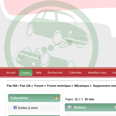
Accueil
Forum
Aide
Rechercher
Calendrier
Identifiez-vous
In
Fiat 500 • Fiat 126
»
Forum
»
Forum technique
»
Mécanique
»
Suppression renif
Calendrier
Pages: [
1
]
2
3
En bas
Auteur
S
Sorties à venir