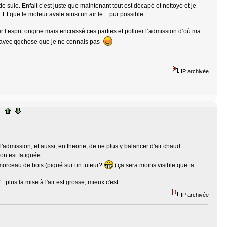
e suie. Enfait c’est juste que maintenant tout est décapé et nettoyé et je
. Et que le moteur avale ainsi un air le + pur possible.
r l’esprit origine mais encrassé ces parties et polluer l’admission d’où ma
uoi avec qqchose que je ne connais pas
IP archivée
 l'admission, et aussi, en theorie, de ne plus y balancer d'air chaud .
ion est fatiguée
t morceau de bois (piqué sur un tuteur?
) ça sera moins visible que ta
 plus la mise à l'air est grosse, mieux c'est
IP archivée