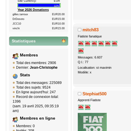
Site Currency:
EUR
112%
Year 2026 Donations
gilles.tarroux
EUR20.00
DrDesoto
EUR15.00
JCC10
EUR10.00
vinchi
EUR15.00
mitch83
Fiatiste fanatique
Statistiques
Membres
Messages: 6.607
Q.I.: 77
Total des membres: 2906
Dernier:
Jean-Christophe
Localisation: st maximin
Modèle: x
Stats
Total des messages: 225089
Total des sujets: 9524
En ligne aujourd'hui: 247
Stephiat500
Record de connexion total:
Apprenti Fiatiste
1396
(sam. 19 avril 2025, 09:35:19
am)
Membres en ligne
Membres: 0
Invités: 208