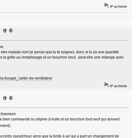
IP archivée
che
us etre malade non! je pense que tu te soignes, donc si tu as une quantité
ets la grille au remplissage et un bouchon neuf, peut etre une vidange avec
la-bougie_carter-de-ventilateur
IP archivée
ctivement.
’ai bien commandé la crépine à huile et un bouchon tout neuf qui doivent
ement).
raccords caoutchouc ainsi que la boite à air qui a part un changement de