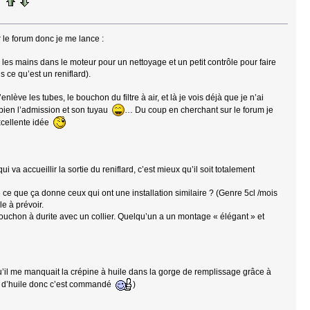
r le forum donc je me lance :
 les mains dans le moteur pour un nettoyage et un petit contrôle pour faire
s ce qu’est un reniflard).
nlève les tubes, le bouchon du filtre à air, et là je vois déjà que je n’ai
i bien l’admission et son tuyau
… Du coup en cherchant sur le forum je
xcellente idée
qui va accueillir la sortie du reniflard, c’est mieux qu’il soit totalement
 ce que ça donne ceux qui ont une installation similaire ? (Genre 5cl /mois
e à prévoir.
 bouchon à durite avec un collier. Quelqu’un a un montage « élégant » et
u’il me manquait la crépine à huile dans la gorge de remplissage grâce à
hon d’huile donc c’est commandé
)