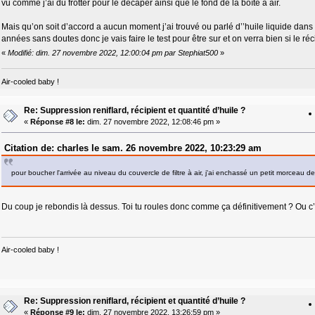
vu comme j’ai du frotter pour le décaper ainsi que le fond de la boîte à air.
Mais qu’on soit d’accord a aucun moment j’ai trouvé ou parlé d’’huile liquide da
années sans doutes donc je vais faire le test pour être sur et on verra bien si le ré
«
Modifié: dim. 27 novembre 2022, 12:00:04 pm par Stephiat500
»
Air-cooled baby !
Re: Suppression reniflard, récipient et quantité d’huile ?
«
Réponse #8 le:
dim. 27 novembre 2022, 12:08:46 pm »
Citation de: charles le sam. 26 novembre 2022, 10:23:29 am
pour boucher l'arrivée au niveau du couvercle de filtre à air, j'ai enchassé un petit morceau d
Du coup je rebondis là dessus. Toi tu roules donc comme ça définitivement ? Ou c
Air-cooled baby !
Re: Suppression reniflard, récipient et quantité d’huile ?
«
Réponse #9 le:
dim. 27 novembre 2022, 13:26:59 pm »