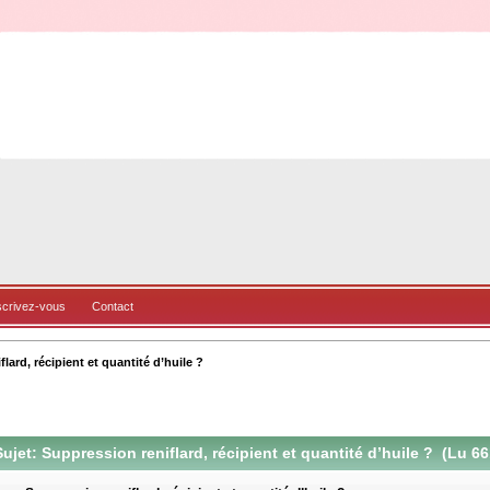
scrivez-vous
Contact
lard, récipient et quantité d’huile ?
ujet: Suppression reniflard, récipient et quantité d’huile ? (Lu 66