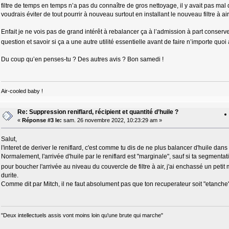
filtre de temps en temps n’a pas du connaître de gros nettoyage, il y avait pas mal d
voudrais éviter de tout pourrir à nouveau surtout en installant le nouveau filtre à air
Enfait je ne vois pas de grand intérêt à rebalancer ça à l’admission à part conserve
question et savoir si ça a une autre utilité essentielle avant de faire n’importe q
Du coup qu’en penses-tu ? Des autres avis ? Bon samedi !
Air-cooled baby !
Re: Suppression reniflard, récipient et quantité d’huile ?
«
Réponse #3 le:
sam. 26 novembre 2022, 10:23:29 am »
Salut,
l'interet de deriver le reniflard, c'est comme tu dis de ne plus balancer d'huile dans
Normalement, l'arrivée d'huile par le reniflard est "marginale", sauf si ta segmentat
pour boucher l'arrivée au niveau du couvercle de filtre à air, j'ai enchassé un peti
durite.
Comme dit par Mitch, il ne faut absolument pas que ton recuperateur soit "etanche" :
"Deux intellectuels assis vont moins loin qu'une brute qui marche"