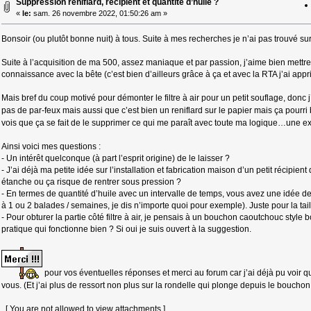
Suppression reniflard, récipient et quantité d’huile ?
«
le:
sam. 26 novembre 2022, 01:50:26 am »
Bonsoir (ou plutôt bonne nuit) à tous. Suite à mes recherches je n’ai pas trouvé su
Suite à l’acquisition de ma 500, assez maniaque et par passion, j’aime bien mettre
connaissance avec la bête (c’est bien d’ailleurs grâce à ça et avec la RTA j’ai appri
Mais bref du coup motivé pour démonter le filtre à air pour un petit souflage, donc j’e
pas de par-feux mais aussi que c’est bien un reniflard sur le papier mais ça pourr
vois que ça se fait de le supprimer ce qui me paraît avec toute ma logique…une e
Ainsi voici mes questions :
- Un intérêt quelconque (à part l’esprit origine) de le laisser ?
- J’ai déjà ma petite idée sur l’installation et fabrication maison d’un petit récipient 
étanche ou ça risque de rentrer sous pression ?
- En termes de quantité d’huile avec un intervalle de temps, vous avez une idée de
à 1 ou 2 balades / semaines, je dis n’importe quoi pour exemple). Juste pour la taill
- Pour obturer la partie côté filtre à air, je pensais à un bouchon caoutchouc style
pratique qui fonctionne bien ? Si oui je suis ouvert à la suggestion.
pour vos éventuelles réponses et merci au forum car j’ai déjà pu voir q
vous. (Et j’ai plus de ressort non plus sur la rondelle qui plonge depuis le bouc
[ You are not allowed to view attachments ]