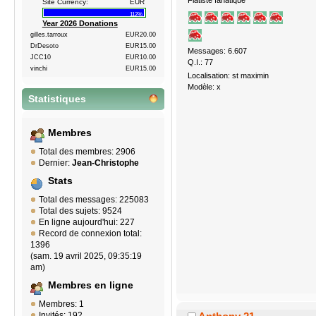
Fiatiste fanatique
Site Currency:
EUR
112%
Year 2026 Donations
gilles.tarroux
EUR20.00
DrDesoto
EUR15.00
Messages: 6.607
JCC10
EUR10.00
Q.I.: 77
vinchi
EUR15.00
Localisation: st maximin
Modèle: x
Statistiques
Membres
Total des membres: 2906
Dernier:
Jean-Christophe
Stats
Total des messages: 225083
Total des sujets: 9524
En ligne aujourd'hui: 227
Record de connexion total:
1396
(sam. 19 avril 2025, 09:35:19
am)
Membres en ligne
Membres: 1
Invités: 192