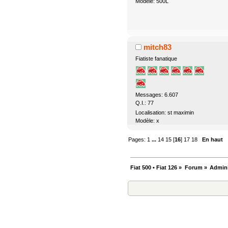
Modèle: 500L
mitch83
Fiatiste fanatique
Messages: 6.607
Q.I.: 77
Localisation: st maximin
Modèle: x
Pages:
1
...
14
15
[
16
]
17
18
En haut
Fiat 500 • Fiat 126
»
Forum
»
Admini