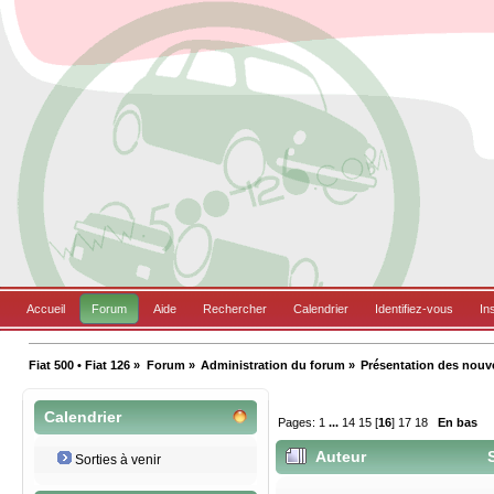
Accueil
Forum
Aide
Rechercher
Calendrier
Identifiez-vous
In
Fiat 500 • Fiat 126
»
Forum
»
Administration du forum
»
Présentation des nou
Calendrier
Pages:
1
...
14
15
[
16
]
17
18
En bas
Auteur
S
Sorties à venir