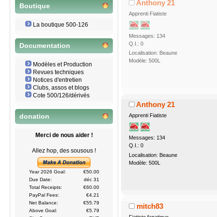
Anthony 21
Boutique
Apprenti Fiatiste
La boutique 500-126
Messages: 134
Q.I.: 0
Documentation
Localisation: Beaune
Modèle: 500L
Modèles et Production
Revues techniques
Notices d'entretien
Clubs, assos et blogs
Cote 500/126/dérivés
Anthony 21
Apprenti Fiatiste
donation
Merci de nous aider !
Messages: 134
Q.I.: 0
Allez hop, des sousous !
Localisation: Beaune
Modèle: 500L
Year 2026 Goal:
€50.00
Due Date:
déc 31
Total Receipts:
€60.00
PayPal Fees:
€4.21
Net Balance:
€55.79
mitch83
Above Goal:
€5.79