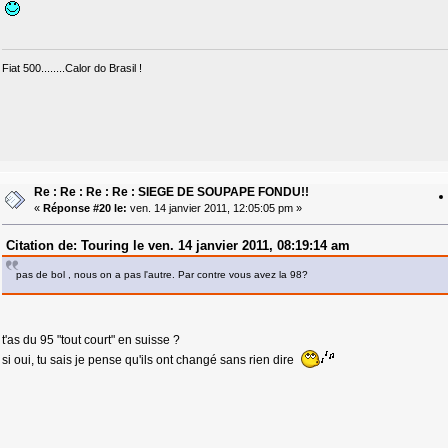
Fiat 500........Calor do Brasil !
Re : Re : Re : Re : SIEGE DE SOUPAPE FONDU!!
«
Réponse #20 le:
ven. 14 janvier 2011, 12:05:05 pm »
Citation de: Touring le ven. 14 janvier 2011, 08:19:14 am
pas de bol , nous on a pas l'autre. Par contre vous avez la 98?
t'as du 95 "tout court" en suisse ?
si oui, tu sais je pense qu'ils ont changé sans rien dire