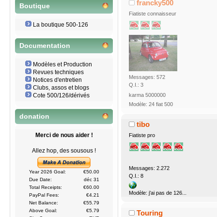
francky500
Boutique
Fiatiste connaisseur
La boutique 500-126
Documentation
Modèles et Production
Revues techniques
Messages: 572
Notices d'entretien
Q.I.: 3
Clubs, assos et blogs
karma 5000000
Cote 500/126/dérivés
Modèle: 24 fiat 500
donation
tibo
Merci de nous aider !
Fiatiste pro
Allez hop, des sousous !
Messages: 2.272
Year 2026 Goal:
€50.00
Q.I.: 8
Due Date:
déc 31
Total Receipts:
€60.00
Modèle: j'ai pas de 126...
PayPal Fees:
€4.21
Net Balance:
€55.79
Above Goal:
€5.79
Touring