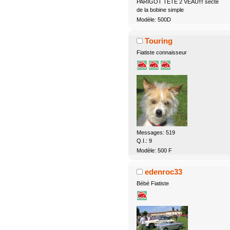
PARIGOT TETE 2 VEAU!!! secte
de la bobine simple
Modèle: 500D
Touring
Fiatiste connaisseur
Messages: 519
Q.I.: 9
Modèle: 500 F
edenroc33
Bébé Fiatiste