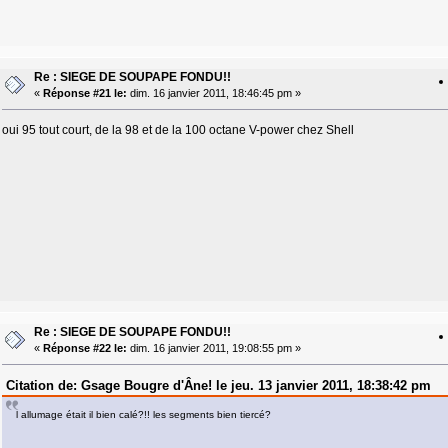
Re : SIEGE DE SOUPAPE FONDU!!
«
Réponse #21 le:
dim. 16 janvier 2011, 18:46:45 pm »
oui 95 tout court, de la 98 et de la 100 octane V-power chez Shell
Re : SIEGE DE SOUPAPE FONDU!!
«
Réponse #22 le:
dim. 16 janvier 2011, 19:08:55 pm »
Citation de: Gsage Bougre d'Âne! le jeu. 13 janvier 2011, 18:38:42 pm
l allumage était il bien calé?!! les segments bien tiercé?