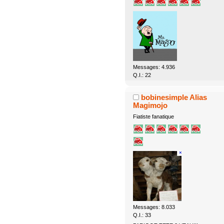
Messages: 4.936
Q.I.: 22
bobinesimple Alias
Magimojo
Fiatiste fanatique
Messages: 8.033
Q.I.: 33