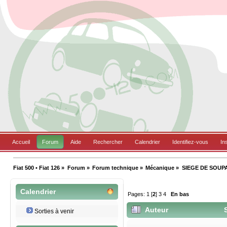
Accueil
Forum
Aide
Rechercher
Calendrier
Identifiez-vous
In
Fiat 500 • Fiat 126
»
Forum
»
Forum technique
»
Mécanique
»
SIEGE DE SOUP
Calendrier
Pages:
1
[
2
]
3
4
En bas
Auteur
S
Sorties à venir