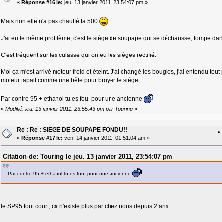
«
Réponse #16 le:
jeu. 13 janvier 2011, 23:54:07 pm »
Mais non elle n'a pas chauffé ta 500
J'ai eu le même problème, c'est le siège de soupape qui se déchausse, tompe dans 
C'est fréquent sur les culasse qui on eu les sièges rectifié.
Moi ça m'est arrivé moteur froid et éteint. J'ai changé les bougies, j'ai entendu tout
moteur tapait comme une bête pour broyer le siège.
Par contre 95 + ethanol tu es fou pour une ancienne
«
Modifié: jeu. 13 janvier 2011, 23:55:43 pm par Touring
»
Re : Re : SIEGE DE SOUPAPE FONDU!!
«
Réponse #17 le:
ven. 14 janvier 2011, 01:51:04 am »
Citation de: Touring le jeu. 13 janvier 2011, 23:54:07 pm
Par contre 95 + ethanol tu es fou pour une ancienne
le SP95 tout court, ca n'existe plus par chez nous depuis 2 ans