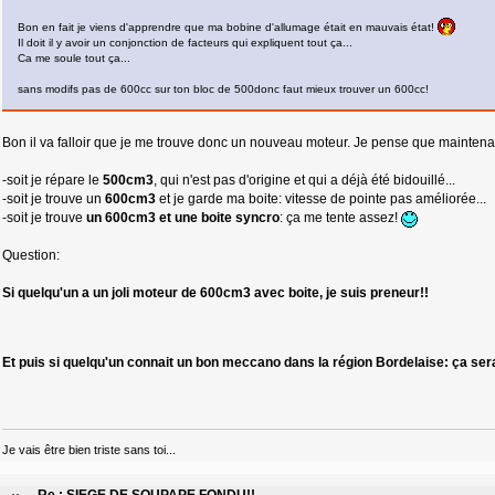
Bon en fait je viens d'apprendre que ma bobine d'allumage était en mauvais état!
Il doit il y avoir un conjonction de facteurs qui expliquent tout ça...
Ca me soule tout ça...
sans modifs pas de 600cc sur ton bloc de 500donc faut mieux trouver un 600cc!
Bon il va falloir que je me trouve donc un nouveau moteur. Je pense que maintenant
-soit je répare le
500cm3
, qui n'est pas d'origine et qui a déjà été bidouillé...
-soit je trouve un
600cm3
et je garde ma boite: vitesse de pointe pas améliorée...
-soit je trouve
un 600cm3 et une boite syncro
: ça me tente assez!
Question:
Si quelqu'un a un joli moteur de 600cm3 avec boite, je suis preneur!!
Et puis si quelqu'un connait un bon meccano dans la région Bordelaise: ça ser
Je vais être bien triste sans toi...
Re : SIEGE DE SOUPAPE FONDU!!