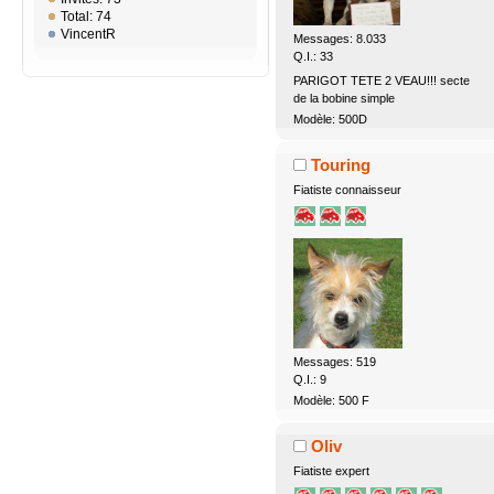
Total: 74
VincentR
Messages: 8.033
Q.I.: 33
PARIGOT TETE 2 VEAU!!! secte
de la bobine simple
Modèle: 500D
Touring
Fiatiste connaisseur
Messages: 519
Q.I.: 9
Modèle: 500 F
Oliv
Fiatiste expert