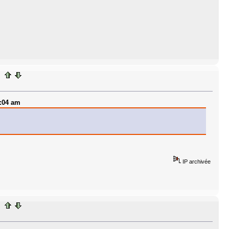
1:04 am
IP archivée