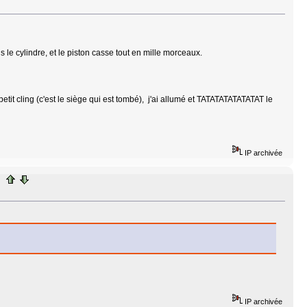
le cylindre, et le piston casse tout en mille morceaux.
 petit cling (c'est le siège qui est tombé), j'ai allumé et TATATATATATATAT le
IP archivée
IP archivée