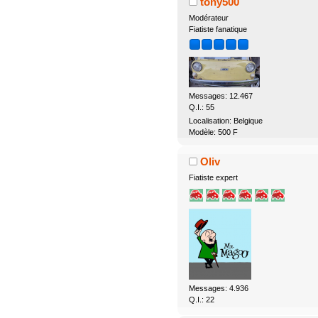
tony500
Modérateur
Fiatiste fanatique
Messages: 12.467
Q.I.: 55
Localisation: Belgique
Modèle: 500 F
Oliv
Fiatiste expert
Messages: 4.936
Q.I.: 22