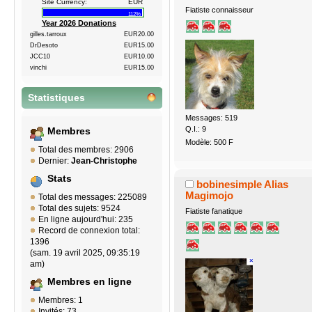
Site Currency:
EUR
Fiatiste connaisseur
112%
Year 2026 Donations
gilles.tarroux
EUR20.00
DrDesoto
EUR15.00
JCC10
EUR10.00
vinchi
EUR15.00
Statistiques
Messages: 519
Q.I.: 9
Membres
Modèle: 500 F
Total des membres: 2906
Dernier:
Jean-Christophe
Stats
bobinesimple Alias
Magimojo
Total des messages: 225089
Total des sujets: 9524
Fiatiste fanatique
En ligne aujourd'hui: 235
Record de connexion total:
1396
(sam. 19 avril 2025, 09:35:19
am)
Membres en ligne
Membres: 1
Invités: 73