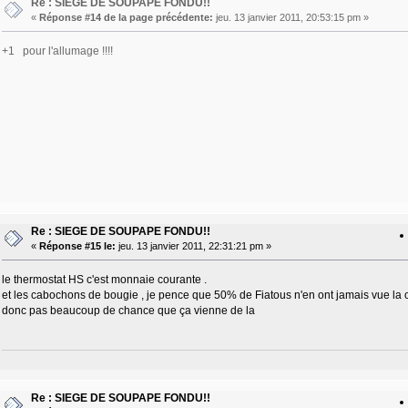
Re : SIEGE DE SOUPAPE FONDU!!
«
Réponse #14 de la page précédente:
jeu. 13 janvier 2011, 20:53:15 pm »
+1 pour l'allumage !!!!
Re : SIEGE DE SOUPAPE FONDU!!
«
Réponse #15 le:
jeu. 13 janvier 2011, 22:31:21 pm »
le thermostat HS c'est monnaie courante .
et les cabochons de bougie , je pence que 50% de Fiatous n'en ont jamais vue la c
donc pas beaucoup de chance que ça vienne de la
Re : SIEGE DE SOUPAPE FONDU!!