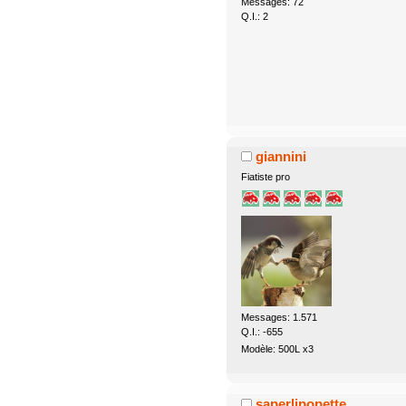
Messages: 72
Q.I.: 2
giannini
Fiatiste pro
Messages: 1.571
Q.I.: -655
Modèle: 500L x3
saperlipopette