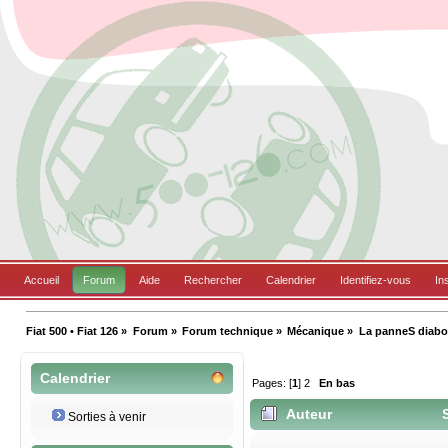
Accueil
Forum
Aide
Rechercher
Calendrier
Identifiez-vous
In
Fiat 500 • Fiat 126
»
Forum
»
Forum technique
»
Mécanique
»
La panneS diabol
Calendrier
Pages: [
1
]
2
En bas
Auteur
S
Sorties à venir