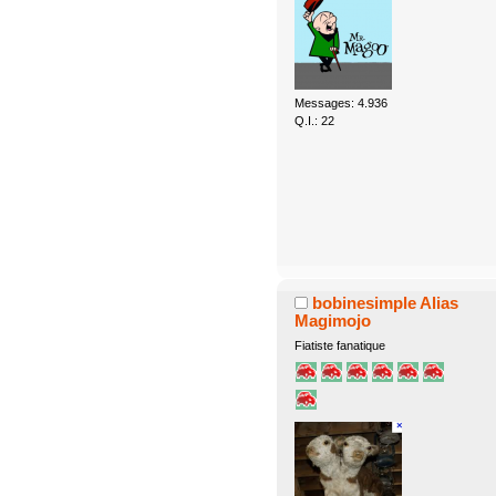
Messages: 4.936
Q.I.: 22
bobinesimple Alias
Magimojo
Fiatiste fanatique