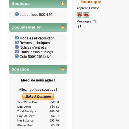
bourrique
Boutique
Apprenti Fiatiste
La boutique 500-126
Messages: 72
Q.I.: 2
Documentation
Modèles et Production
Revues techniques
Notices d'entretien
Clubs, assos et blogs
Cote 500/126/dérivés
donation
Merci de nous aider !
Allez hop, des sousous !
Year 2026 Goal:
€50.00
Due Date:
déc 31
Total Receipts:
€60.00
PayPal Fees:
€4.21
Net Balance:
€55.79
Above Goal:
€5.79