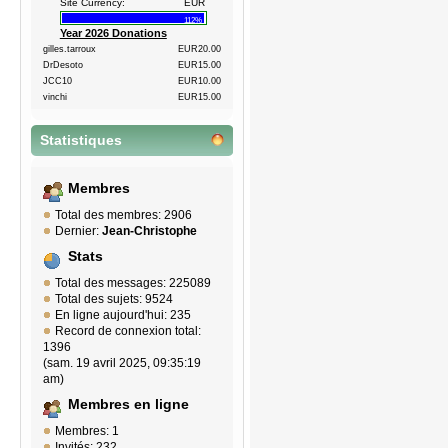
Site Currency:
EUR
112%
Year 2026 Donations
gilles.tarroux
EUR20.00
DrDesoto
EUR15.00
JCC10
EUR10.00
vinchi
EUR15.00
Statistiques
Membres
Total des membres: 2906
Dernier:
Jean-Christophe
Stats
Total des messages: 225089
Total des sujets: 9524
En ligne aujourd'hui: 235
Record de connexion total:
1396
(sam. 19 avril 2025, 09:35:19
am)
Membres en ligne
Membres: 1
Invités: 232