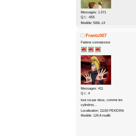
Messages: 1.571
Q.I.: -655
Modèle: 500L x3
Frantz007
Fiatiste connaisseur
Messages: 411
Q.I.: 4
tout va par deux, comme les
cylindres...
Localisation: 11150 PEXIORA
Modèle: 126 A rouillé