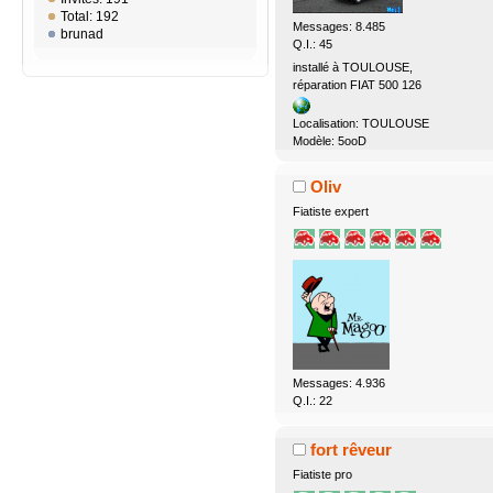
Total: 192
Messages: 8.485
brunad
Q.I.: 45
installé à TOULOUSE,
réparation FIAT 500 126
Localisation: TOULOUSE
Modèle: 5ooD
Oliv
Fiatiste expert
Messages: 4.936
Q.I.: 22
fort rêveur
Fiatiste pro