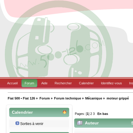
Accueil
Forum
Aide
Rechercher
Calendrier
Identifiez-vous
In
Fiat 500 • Fiat 126
»
Forum
»
Forum technique
»
Mécanique
»
moteur grippé
Calendrier
Pages: [
1
]
2
3
En bas
Auteur
S
Sorties à venir