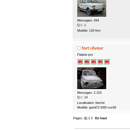
Messages: 934
Q.I.: 1
Modèle: 126 fsm
fort rêveur
Fiatiste pro
Messages: 2.153
Q.I.: 14
Localisation: binche
Modèle: gardi72 500f cox58
Pages: [
1
]
2
3
En haut