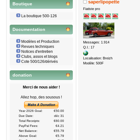
saperlipopette
Boutique
Fiatiste pro
La boutique 500-126
Documentation
Modèles et Production
Messages: 1.914
Revues techniques
Q.I.: 17
Notices d'entretien
Clubs, assos et blogs
Localisation: Breizh
Cote 500/126/dérivés
Modèle: 500F
donation
Merci de nous aider !
Allez hop, des sousous !
Year 2026 Goal:
€50.00
Due Date:
déc 31
Total Receipts:
€60.00
PayPal Fees:
€4.21
Net Balance:
€55.79
Above Goal:
€5.79