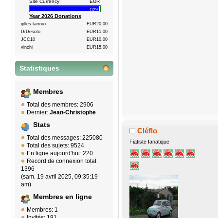
Site Currency:
EUR
112%
Year 2026 Donations
gilles.tarroux
EUR20.00
DrDesoto
EUR15.00
JCC10
EUR10.00
vinchi
EUR15.00
Statistiques
Membres
Total des membres: 2906
Dernier:
Jean-Christophe
Stats
Cléflo
Total des messages: 225080
Fiatiste fanatique
Total des sujets: 9524
En ligne aujourd'hui: 220
Record de connexion total:
1396
(sam. 19 avril 2025, 09:35:19
am)
Membres en ligne
Membres: 1
Invités: 191