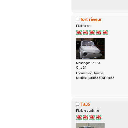
fort rêveur
Fiatiste pro
Messages: 2.153
Q.I.: 14
Localisation: binche
Modèle: gardi72 500f cox58
Fa35
Fiatiste confirmé