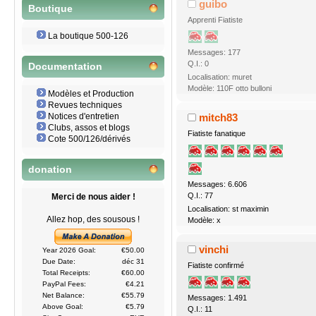
guibo
Boutique
Apprenti Fiatiste
La boutique 500-126
Messages: 177
Q.I.: 0
Documentation
Localisation: muret
Modèle: 110F otto bulloni
Modèles et Production
Revues techniques
Notices d'entretien
mitch83
Clubs, assos et blogs
Fiatiste fanatique
Cote 500/126/dérivés
donation
Messages: 6.606
Q.I.: 77
Merci de nous aider !
Localisation: st maximin
Allez hop, des sousous !
Modèle: x
vinchi
Year 2026 Goal:
€50.00
Due Date:
déc 31
Fiatiste confirmé
Total Receipts:
€60.00
PayPal Fees:
€4.21
Net Balance:
€55.79
Messages: 1.491
Above Goal:
€5.79
Q.I.: 11