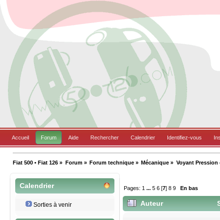
Accueil
Forum
Aide
Rechercher
Calendrier
Identifiez-vous
In
Fiat 500 • Fiat 126
»
Forum
»
Forum technique
»
Mécanique
»
Voyant Pression 
Calendrier
Pages:
1
...
5
6
[
7
]
8
9
En bas
Auteur
S
Sorties à venir