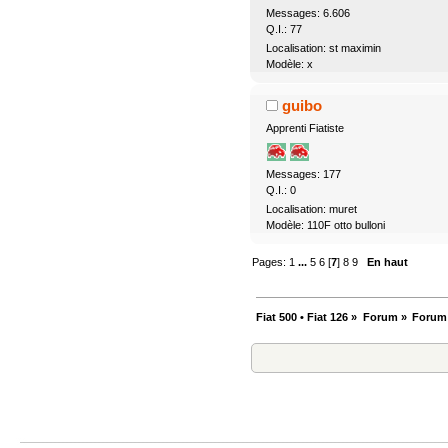
Messages: 6.606
Q.I.: 77
Localisation: st maximin
Modèle: x
guibo
Apprenti Fiatiste
Messages: 177
Q.I.: 0
Localisation: muret
Modèle: 110F otto bulloni
Pages:
1
...
5
6
[
7
]
8
9
En haut
Fiat 500 • Fiat 126
»
Forum
»
Forum