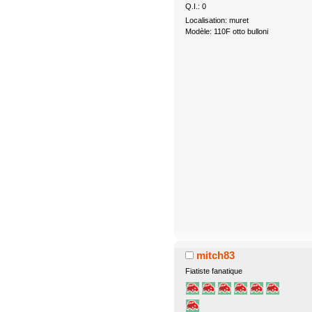
Q.I.: 0
Localisation: muret
Modèle: 110F otto bulloni
mitch83
Fiatiste fanatique