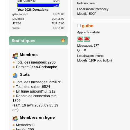
Site Currency:
EUR
Petit nouveau
112%
Localisation: mennecy
Year 2026 Donations
Modèle: 500F
gilles.tarroux
EUR20.00
DrDesoto
EUR15.00
JCC10
EUR10.00
guibo
vinchi
EUR15.00
Apprenti Fiatiste
Statistiques
Messages: 177
Q.I.: 0
Membres
Localisation: muret
Modèle: 110F otto bulloni
Total des membres: 2906
Dernier:
Jean-Christophe
Stats
Total des messages: 225076
Total des sujets: 9524
En ligne aujourd'hui: 212
Record de connexion total:
1396
(sam. 19 avril 2025, 09:35:19
am)
Membres en ligne
Membres: 0
Invités: 200